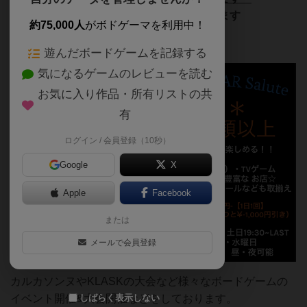
ボードゲーム⚔️常時梅酒70種以上置いています
約75,000人
がボドゲーマを利用中！
※飲めない方はノンアルコールも有
遊んだボードゲームを記録する
気になるゲームのレビューを読む
お気に入り作品・所有リストの共
有
ログイン / 会員登録（10秒）
Google
X
Apple
Facebook
または
メールで会員登録
カルカソンヌやKLASKの大会など様々なボードゲームの
しばらく表示しない
イベント開催&大会開催などをしております。