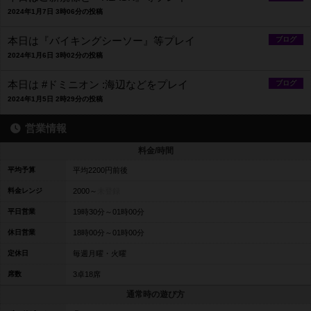
2024年1月7日 3時06分の投稿
本日は『バイキングシーソー』等プレイ
ブログ
2024年1月6日 3時02分の投稿
本日は #ドミニオン :海辺などをプレイ
ブログ
2024年1月5日 2時29分の投稿
営業情報
料金/時間
平均予算
平均2200円前後
料金レンジ
2000～
未登録
平日営業
19時30分～01時00分
休日営業
18時00分～01時00分
定休日
毎週月曜・火曜
席数
3卓18席
通常時の遊び方