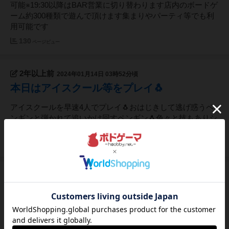
可能※19:30以降はBAR営業に切り替わります店内のボードゲ
ーム約300種類で遊んで頂けます集まりやパーティ等でも利
用可能です
130
ページビュー
2年以上前
2024年01月14日 03時52分頃
本日はアイスクール等をプレイ🐧
アイスクールを早速4人でプレイ🐧おはじきして逃げ惑うペ
ンギンと弾かれて追いかけ回すペンギン🐧色々と技もありシ
ュールでおもしろかったです笑
64
ページビュー
2年以上前
2024年01月11日 02時17分頃
本日は5人で『六華』等プレイ ♩
いよいよ今週もはじまりました！！本日は5人で『六華』等
プレイ ドミノ牌で遊ぶ新感覚の麻雀ボードゲーム𖠶𖠶上下に