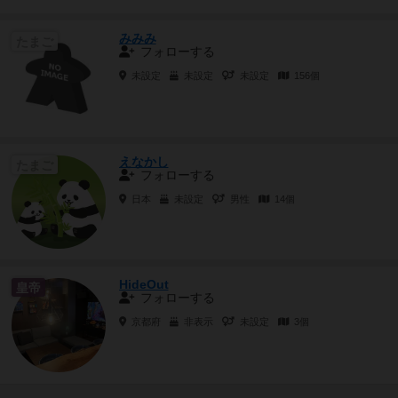
みみみ
たまご
フォローする
未設定
未設定
未設定
156個
えなかし
たまご
フォローする
日本
未設定
男性
14個
HideOut
皇帝
フォローする
京都府
非表示
未設定
3個