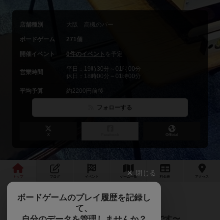
店舗種別
大阪 高槻のバー
ボードゲーム
271個
開催イベント
0件のイベント
を予定
平日：19時30分～01時00分
営業時間
休日：18時00分～01時00分
平均予算
約2200円前後
フォローする
X
Facebook
Official
閉じる
トップ
ブログ
イベント
ゲーム
一覧
料金
表
アクセス
☆KLASK JAPANCUP2024☆
最新情報
ボードゲームのプレイ履歴を記録し
て、
自分のデータを管理しませんか？
〜高槻で唯一遊びに特化した楽しめるお店です〜