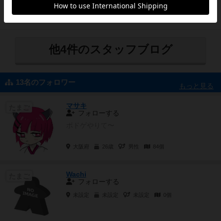
数字が書かれているので結構頭使って楽しいです♩
63
ページビュー
他4件のスタッフブログ
13名のフォロワー
もっと見る
マサキ
たまご
フォローする
ボドゲやりて〜
大阪府
26歳
男性
84個
Wachi
たまご
フォローする
未設定
未設定
未設定
0個