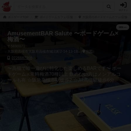
ログイン
ボドゲーマTOP
ボードゲームカフェ/店舗
大阪府のボードゲームカフェ/店舗
AmusementBAR Salute 〜ボードゲーム×
梅酒〜
〒5690071
大阪府高槻市大阪府高槻市城北町2-14-13-1B （
地図
）
0726687366
〜高槻で唯一遊びに特化した楽しめるBARです〜 ボー
ドゲーム⚔️常時梅酒70種以上 飲めない方はノンアルコ
ールも有 ☆阪急高槻市駅徒歩2 ☆JR高槻駅徒歩6分