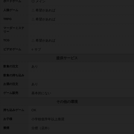
ボードゲーム
◎ メイン
人狼ゲーム
△ 希望があれば
TRPG
△ 希望があれば
マーダーミステ
リー
TCG
△ 希望があれば
ビデオゲーム
○ サブ
提供サービス
飲食の注文
あり
飲食の持ち込み
お酒の注文
あり
ゲーム販売
基本的にない
その他の環境
持ち込みゲーム
OK
お子様
小学校低学年以上推奨
禁煙
分煙（店外）