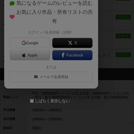
気になるゲームのレビューを読む
2023年1月19日 11時43分の投稿
お気に入り作品・所有リストの共
ボードゲーム恋活イベント！
イベント
有
2023年1月19日 11時40分の投稿
ログイン / 会員登録（10秒）
ボードゲームミニチュアペイント会
イベント
Google
X
2022年11月1日 11時56分の投稿
お客様企画！ボードゲーム中古品フリーマーケット！
Apple
Facebook
イベント
2022年9月2日 13時26分の投稿
または
営業情報
メールで会員登録
平均予算
平均2500円前後
平日…1時間500円＋ドリンク代 土日祝…1時間600円＋ドリンク代
料金レンジ
～平日…最大7時間2500円＋ドリンク代 土日祝…最大10時間3000
しばらく表示しない
円＋ドリンク代
平日営業
11時00分～18時00分
休日営業
11時00分～21時00分
定休日
月曜日