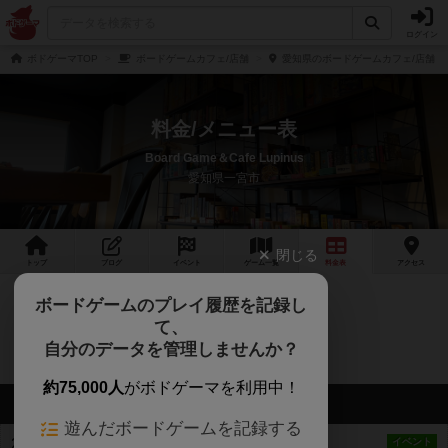
ログイン
ボドゲーマTOP
ボードゲームカフェ/店舗
愛知県のボードゲームカフェ/店舗
料金/メニュー表
Board Game＆Cafe Lupinus
愛知県一宮市
閉じる
トップ
ブログ
イベント
ゲーム
一覧
料金
表
アクセス
ボードゲームのプレイ履歴を記録し
詳細はHPにて⤵︎ ︎
て、
自分のデータを管理しませんか？
https://lupinus.crayonsite.net/p/2/
約75,000人
がボドゲーマを利用中！
最新のお知らせ
遊んだボードゲームを記録する
2月は積みゲー会！
イベント