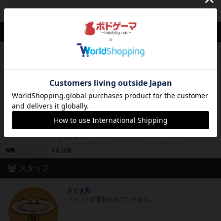
営業情報
平均予算
平均0円前後
料金レンジ
0円～
未登録
平日営業
10時00分～18時00分
休日営業
10時00分～18時00分
定休日
なし
町のフリースペースで、町内在住の方に限らず誰でも利用すること
備考
のできる施設です。置いてあるボードゲームは館内で無料で遊ぶこ
とができます。
席数
6卓24席
スタッフ
スイタ氏
コメントが登録されていません。