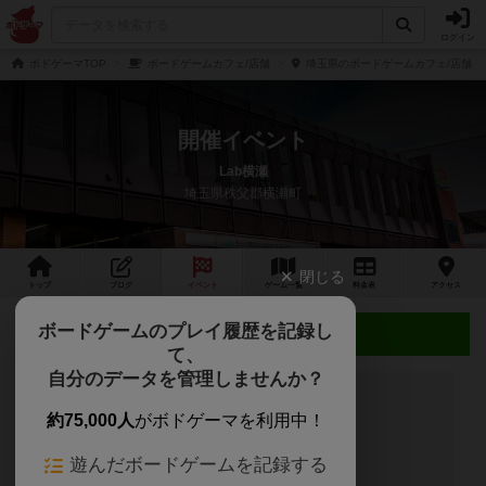
ログイン
ボドゲーマTOP
ボードゲームカフェ/店舗
埼玉県のボードゲームカフェ/店舗
開催イベント
Lab横瀬
埼玉県秩父郡横瀬町
閉じる
トップ
ブログ
イベント
ゲーム
一覧
料金
表
アクセス
ボードゲームのプレイ履歴を記録し
近日開催予定のイベント
て、
自分のデータを管理しませんか？
約75,000人
がボドゲーマを利用中！
開催予定のイベントはありません
遊んだボードゲームを記録する