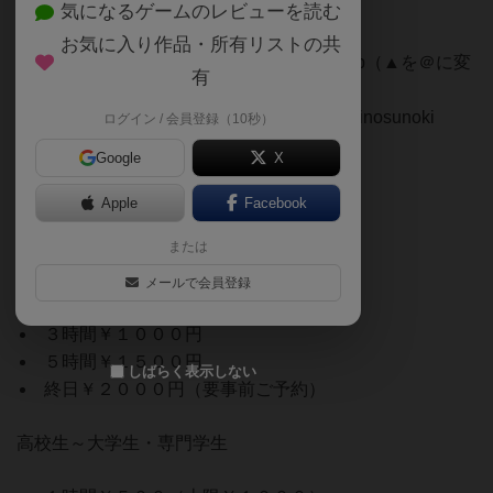
気になるゲームのレビューを読む
ご予約受付電話番号：0739-33-9441
お気に入り作品・所有リストの共
またはメール：kinosunoki▲kif.biglobe.ne.jp（▲を＠に変
有
えてください）
またはTwitterのダイレクトメッセ―ジ：@kinosunoki
ログイン / 会員登録（10秒）
Google
X
Apple
Facebook
【料金詳細】
または
大人（１名様）
メールで会員登録
１時間￥５００
３時間￥１０００円
５時間￥１５００円
しばらく表示しない
終日￥２０００円（要事前ご予約）
高校生～大学生・専門学生