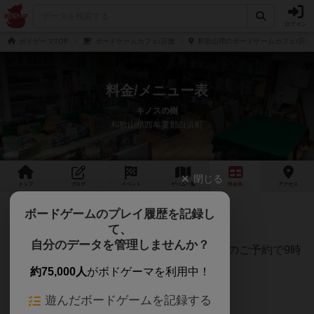
ログイン
ボドゲーマTOP
ボードゲームカフェ/店舗
和歌山県のボードゲームカフェ/店舗
料金/メニュー表
キノスの樹
和歌山県西牟婁郡白浜町
閉じる
トップ
ブログ
イベント
ゲーム
一覧
料金
表
アクセス
ボードゲームのプレイ履歴を記録し
て、
自分のデータを管理しませんか？
基本営業時間：13時～17時（前日17時までのご予約で9時
～23時までご利用可能）
約75,000人
がボドゲーマを利用中！
遊んだボードゲームを記録する
要ご予約営業時間：17時～23時