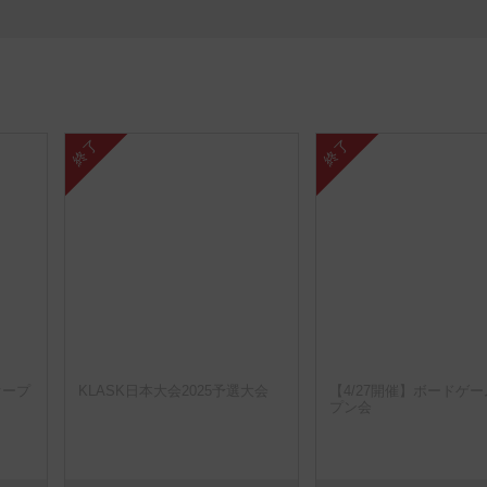
終了
終了
オープ
KLASK日本大会2025予選大会
【4/27開催】ボードゲ
プン会