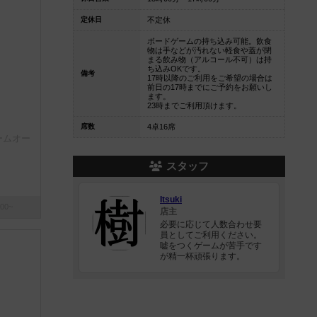
定休日
不定休
ボードゲームの持ち込み可能。飲食
物は手などが汚れない軽食や蓋が閉
まる飲み物（アルコール不可）は持
ち込みOKです。
備考
17時以降のご利用をご希望の場合は
前日の17時までにご予約をお願いし
ます。
23時までご利用頂けます。
席数
4卓16席
ームオー
スタッフ
Itsuki
00~
店主
必要に応じて人数合わせ要
員としてご利用ください。
嘘をつくゲームが苦手です
が精一杯頑張ります。