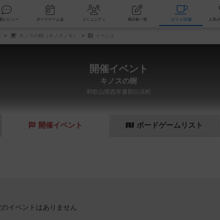
索
新着レビュー
ボードゲーム会
コミュニティ
掲示板一覧
カ
舗
キノスの樹（キノスノキ）
イベント
開催イベント
キノスの樹
和歌山県西牟婁郡白浜町
開催
イベント
ボード
ゲーム
リスト
定のイベントはありません