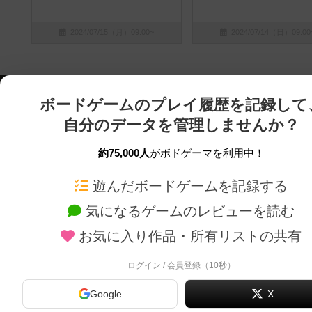
2024/07/15（月）09:00~
2024/07/14（日）09:00
ボードゲームのプレイ履歴を記録して
自分のデータを管理しませんか？
約75,000人
がボドゲーマを利用中！
ボドゲーマTOP
ボードゲーム通販
遊んだボードゲームを記録する
気になるゲームのレビューを読む
ボードゲームを検索する
新作・再入荷情報
お気に入り作品・所有リストの共有
ボードゲームの新着レビュー
定番ボードゲームの通販
ボードゲーム会情報
国産ボードゲームの通販
ログイン / 会員登録（10秒）
メカニクス特集
子供向けボードゲームの
Google
X
掲示板・トピックス
2人用ボードゲームの通