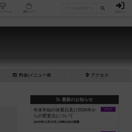
ログイン
フェ/店舗
人気ボードゲーム
通販ストア
料金
/メニュー
表
アクセス
最新のお知らせ
年末年始の休業日及び2026年か
ブログ
らの変更点について
2025年11月19日 15時50分の投稿