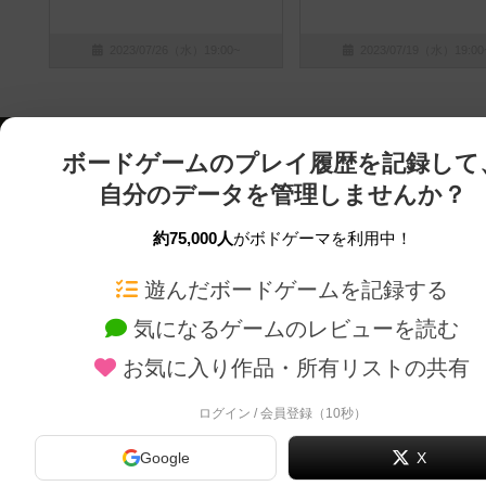
2023/07/26（水）19:00~
2023/07/19（水）19:00
ボードゲームのプレイ履歴を記録して
自分のデータを管理しませんか？
約75,000人
がボドゲーマを利用中！
ボドゲーマTOP
ボードゲーム通販
遊んだボードゲームを記録する
気になるゲームのレビューを読む
ボードゲームを検索する
新作・再入荷情報
お気に入り作品・所有リストの共有
ボードゲームの新着レビュー
定番ボードゲームの通販
ボードゲーム会情報
国産ボードゲームの通販
ログイン / 会員登録（10秒）
メカニクス特集
子供向けボードゲームの
Google
X
掲示板・トピックス
2人用ボードゲームの通