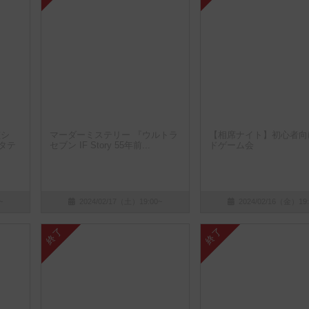
偵シ
マーダーミステリー 『ウルトラ
【相席ナイト】初心者向
タテ
セブン IF Story 55年前...
ドゲーム会
~
2024/02/17（土）19:00~
2024/02/16（金）19:
終了
終了