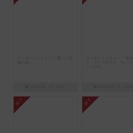
マーダーミステリー 『優しい死
マーダーミステリー 『探
神の席』
ド・アップダイク モノス
ィックX』
2024/07/04（木）19:00~
2024/02/22（木）19:00
終了
終了