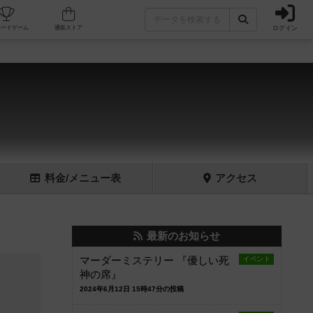
ログイン
フェ/店舗
人気ボードゲーム
通販ストア
料金
/メニュー
表
アクセス
最新のお知らせ
マーダーミステリー 『優しい死
イベント
神の席』
2024年6月12日 15時47分の投稿