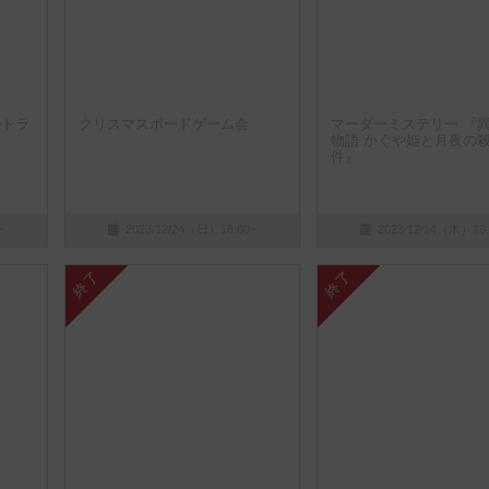
ルトラ
クリスマスボードゲーム会
マーダーミステリー 『
物語 かぐや姫と月夜の
件』
~
2023/12/24（日）18:00~
2023/12/14（木）19:
終了
終了