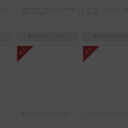
ノムの
【初心者OK TRPG会】現代伝奇
マーダーミステリー 『
TRPG『Liminal-リミ...
神の席』
~
2023/09/16（土）13:00~
2023/08/30（水）19:
終了
終了
親子で楽しむボードゲーム会
初心者向けボードゲーム