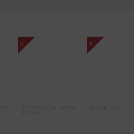
終了
終了
に浸か
マーダーミステリー 『死の館に
初心者向け人狼会
探偵二人』