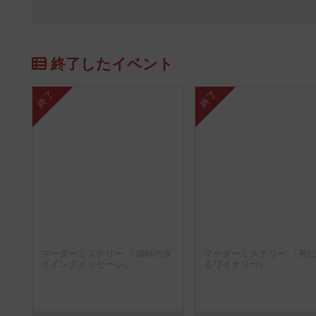
終了したイベント
終了
終了
マーダーミステリー 『湖畔のダ
マーダーミステリー 『死
イイングメッセージ』
るワイナリー』