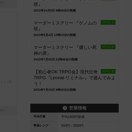
00~
塔』
2023年10月9日 8時26分の投稿
マーダーミステリー 『ゲノムの
イベント
塔』
2023年9月4日 14時19分の投稿
マーダーミステリー 『優しい死
イベント
神の席』
2023年7月26日 22時46分の投稿
【初心者OK TRPG会】現代伝奇
イベント
TRPG『Liminal-リミナル-』で遊んでみよ
優しい死
う！
2023年7月26日 9時45分の投稿
営業情報
00~
平均予算
平均1400円前後
料金レンジ
500円～2500円