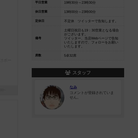
平日営業
19時30分～23時30分
休日営業
13時00分～23時00分
定休日
不定休 ツイッターで告知します。
土曜日祝日も19：30営業となる場合
がございます。
備考
ツイッター、当店Webページで告知
いたしますので、フォローをお願い
いたします。
席数
5卓32席
けボー
スタッフ
なみ
00~
コメントが登録されていま
せん。