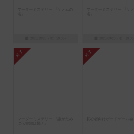
マーダーミステリー 『ゲノムの
マーダーミステリー 『ゲ
塔』
塔』
2023/10/26（木）19:30~
2023/09/20（水）19:30
終了
終了
マーダーミステリー 『誰がため
初心者向けボードゲーム会
に伝書鳩は飛ぶ』