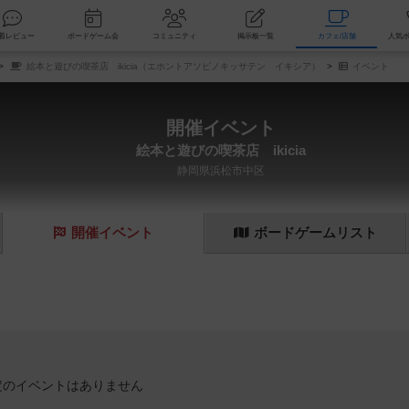
索
新着レビュー
ボードゲーム会
コミュニティ
掲示板一覧
カ
絵本と遊びの喫茶店 ikicia（エホントアソビノキッサテン イキシア）
イベント
開催イベント
絵本と遊びの喫茶店 ikicia
静岡県浜松市中区
開催
イベント
ボード
ゲーム
リスト
定のイベントはありません