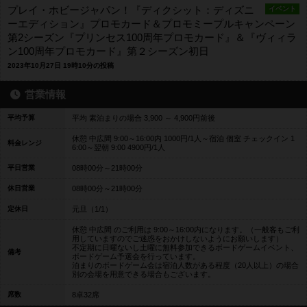
プレイ・ホビージャパン！『ディクシット：ディズニ
イベント
ーエディション』プロモカード＆プロモミープルキャンペーン
第2シーズン『プリンセス100周年プロモカード』＆『ヴィィラ
ン100周年プロモカード』第２シーズン初日
2023年10月27日 19時10分の投稿
営業情報
平均予算
平均 素泊まりの場合 3,900 ～ 4,900円前後
休憩 中広間 9:00～16:00内 1000円/1人～宿泊 個室 チェックイン 1
料金レンジ
6:00～翌朝 9:00 4900円/1人
平日営業
08時00分～21時00分
休日営業
08時00分～21時00分
定休日
元旦（1/1）
休憩 中広間 のご利用は 9:00～16:00内になります。（一般客もご利
用していますのでご迷惑をおかけしないようにお願いします）
不定期に日曜ないし土曜に無料参加できるボードゲームイベント、
備考
ボードゲーム予選会を行っています。
泊まりのボードゲーム会は宿泊人数がある程度（20人以上）の場合
別の会場を用意できる場合もございます。
席数
8卓32席