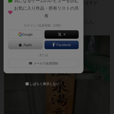
気になるゲームのレビューを読む
この碑銘は一般の方には見えない場所にありますが、
お気に入り作品・所有リストの共
当館の歴史を物語ってくれています。
有
みなさんに支えられて今日までやってこれました。
ログイン / 会員登録（10秒）
これからもご愛顧の程お願いいたします。
Google
X
Apple
Facebook
または
メールで会員登録
しばらく表示しない