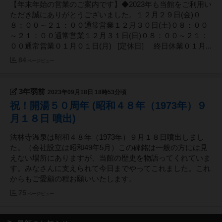
【年末年始の営業のご案内です】◆2023年も当館をご利用い
ただき誠にありがとうございました。１２月２９日(金)０
８：００～２１：００通常営業１２月３０日(土)０８：００
～２１：００通常営業１２月３１日(日)０８：００～２１：
００通常営業０１月０１日(月) [定休日] 終日休業０１月...
84
ページビュー
3年弱前
2023年09月18日 18時53分頃
祝！開湯５０周年 (昭和４８年（1973年）９
月１８日 噴出)
法林寺温泉は昭和４８年（1973年）９月１８日噴出しまし
た。（会社設立は昭和49年5月）この碑銘は一般の方には見
えない場所にありますが、当館の歴史を物語ってくれていま
す。みなさんに支えられて今日までやってこれました。これ
からもご愛顧の程お願いいたします。
75
ページビュー