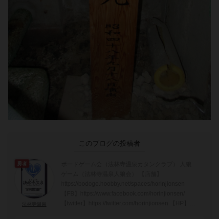
このブログの投稿者
ボードゲーム会（法林寺温泉カタンクラブ） 人狼
勇者
ゲーム（法林寺温泉人狼会） 【店舗】
https://bodoge.hoobby.net/spaces/horinjionsen
【FB】https://www.facebook.com/horinjionsen/
【twitter】https://twitter.com/horinjionsen 【HP】
法林寺温泉
https://horinji.org/