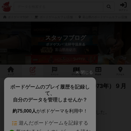
ログイン
ボドゲーマTOP
ボードゲームカフェ/店舗
富山県のボードゲームカフェ/店舗
スタッフブログ
ボドゲスパ 法林寺温泉♨
富山県南砺市
閉じる
トップ
ブログ
イベント
ゲーム
一覧
料金
表
アクセス
祝！開湯５０周年 (昭和４８年（1973年）９月
ボードゲームのプレイ履歴を記録し
て、
１８日 噴出)
自分のデータを管理しませんか？
法林寺温泉は
約75,000人
がボドゲーマを利用中！
昭和４８年（1973年）９月１８日 噴出しました。
（会社設立は昭和49年5月）
遊んだボードゲームを記録する