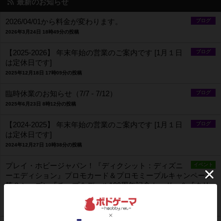
最新のお知らせ
2026/04/01から料金が変わります。
ブログ
2026年3月24日 18時49分の投稿
【2025-2026】 年末年始の営業のご案内です [1月１日
ブログ
は定休日です]
2025年12月18日 17時09分の投稿
臨時休業のお知らせ（7/7 - 7/12）
ブログ
2025年6月23日 8時12分の投稿
【2024-2025】 年末年始の営業のご案内です [1月１日
ブログ
は定休日です]
2024年12月27日 10時38分の投稿
プレイ・ホビージャパン！『ディクシット：ディズニ
イベント
ーエディション』プロモカード＆プロモミープルキャンペーン
第３シーズン『チップ＆デール100周年記念カード』＆『クリ
スマス100周年記念カード』
2024年1月9日 12時59分の投稿