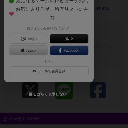
気になるゲームのレビューを読む
https://www.youtube.com/watch?v=wS3SGLUUoOw
お気に入り作品・所有リストの共
有
このブログの投稿者
ログイン / 会員登録（10秒）
皇帝
Google
X
遊びが生きがい！！楽しくみんなで遊びたい！ よ
Apple
Facebook
ろしくお願いします！
ショウ
または
メールで会員登録
シェアする
しばらく表示しない
バックナンバー