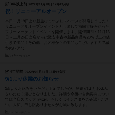
3年以上前
2022年11月18日 17時19分頃
祝！リニューアルオープン
本日11月18日より新生ひまつぶしスペースが開店しました！
リニューアルオープンイベントとしまして前回大好評だった
フリーマーケットイベントを開催します。開催期間：11月18
日～11月26日当店からは激安中古や新品商品も20％以上の値
引きで出品！その他、お客様からの出品もございますので思
わぬレアな...
374
ページビュー
4年弱前
2022年08月31日 18時16分頃
9/1より休業のお知らせ
9/5よりお休みをいただく予定でしたが、急遽9/1よりお休み
をいただく運びとなりました。詳細や今後の営業再開につい
ては当店スタッフTwitter、もしくはインスタをご確認くださ
い。大変、申し訳ありませんがお願い致します。
629
ページビュー