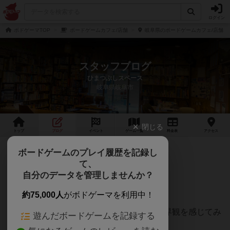
ログイン
ボドゲーマTOP
ボードゲームカフェ/店舗
岐阜県のボードゲームカフェ/店舗
スタッフブログ
ひまつぶしスペース
岐阜県岐阜市
閉じる
トップ
ブログ
イベント
ゲーム
一覧
料金
表
アクセス
オリジナル謎解き販売中！！
ボードゲームのプレイ履歴を記録し
て、
是非、皆さま挑戦してみてください！！
自分のデータを管理しませんか？
そして、今回の謎解きはOP付きですｗ
約75,000人
がボドゲーマを利用中！
下記から視聴できますので是非謎解きの世界観を感じてみ
遊んだボードゲームを記録する
て下さい。