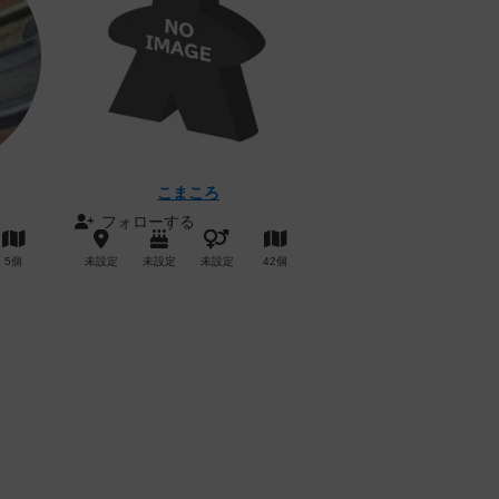
こまころ
フォローする
5個
未設定
未設定
未設定
42個