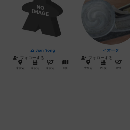
Zi Jian Yong
イオータ
フォローする
フォローする
未設定
未設定
未設定
0個
大阪府
20代
男性