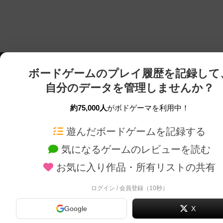
ボードゲームのプレイ履歴を記録して
自分のデータを管理しませんか？
約75,000人
がボドゲーマを利用中！
ボドゲーマTOP
ボードゲーム通販
遊んだボードゲームを記録する
気になるゲームのレビューを読む
ボードゲームを検索する
新作・再入荷情報
お気に入り作品・所有リストの共有
ボードゲームの新着レビュー
定番ボードゲームの通販
ボードゲーム会情報
国産ボードゲームの通販
ログイン / 会員登録（10秒）
メカニクス特集
子供向けボードゲームの
Google
X
掲示板・トピックス
2人用ボードゲームの通