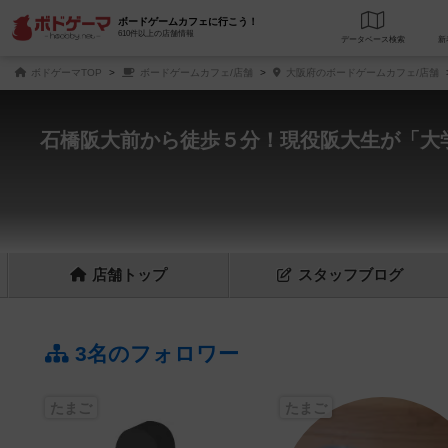
ボードゲームカフェに行こう！
610件以上の店舗情報
データベース
検
ボドゲーマTOP
ボードゲームカフェ/店舗
大阪府のボードゲームカフェ/店舗
石橋阪大前から徒歩５分！現役阪大生が「大
店舗
トップ
スタッフ
ブログ
3名のフォロワー
たまご
たまご