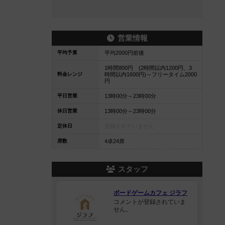
営業情報
平均予算
平均2000円前後
1時間800円 (2時間以内1200円、3
料金レンジ
時間以内1600円)～フリータイム2000
円
平日営業
13時00分～23時00分
休日営業
13時00分～23時00分
定休日
登録されていません
席数
4卓24席
スタッフ
ボードゲームカフェ ジラフ
コメントが登録されていま
せん。