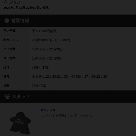
ム 反乱』
2024年6月24日 23時13分の投稿
営業情報
平均予算
平均1,500円前後
料金レンジ
2時間1000円～1日2500円
平日営業
17時30分～22時30分
休日営業
12時30分～21時30分
定休日
月曜～木曜
備考
土日祝：12：30-21：30、金曜日：17：30-22：30
席数
10卓40席
スタッフ
fox2020
コメントが登録されていません。