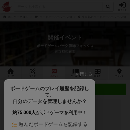
ログイン
ボドゲーマTOP
ボードゲームカフェ/店舗
東京都のボードゲームカフェ/店舗
開催イベント
ボードゲームパーク 調布フォックス
東京都調布市
閉じる
トップ
ブログ
イベント
ゲーム
一覧
料金
表
アクセス
ボードゲームのプレイ履歴を記録し
近日開催予定のイベント
て、
自分のデータを管理しませんか？
約75,000人
がボドゲーマを利用中！
開催予定のイベントはありません
遊んだボードゲームを記録する