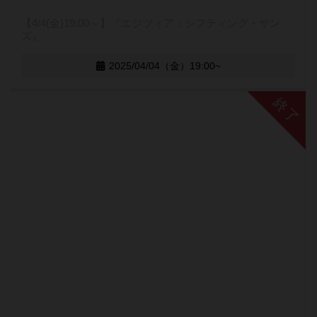
【4/4(金)19:00～】『エジツィア：シフティング・サン
ズ』
2025/04/04（金）19:00~
終了