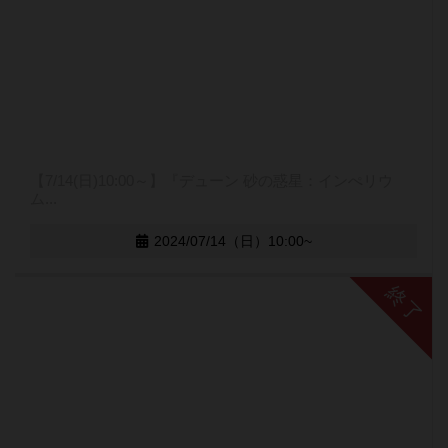
【7/14(日)10:00～】『デューン 砂の惑星：インぺリウ
ム...
2024/07/14（日）10:00~
終了