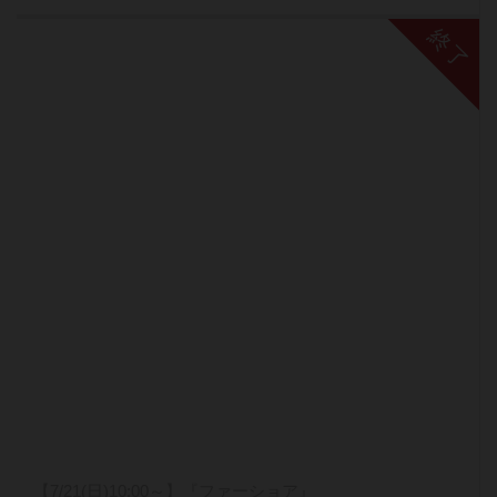
終了
【7/21(日)10:00～】『ファーショア』