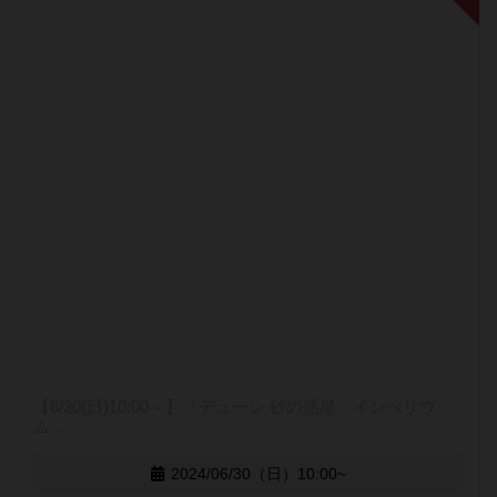
【6/30(日)10:00～】『デューン 砂の惑星：インぺリウ
ム...
2024/06/30（日）10:00~