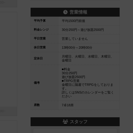
00~
営業情報
平均予算
平均1500円前後
料金レンジ
30分250円～遊び放題2500円
平日営業
営業していません
休日営業
13時00分～20時00分
月曜日、火曜日、水曜日、木曜日、
定休日
金曜日
■料金
30分250円
遊び放題2500円
■TRPG営業
備考
金曜日に隔週でTRPGをしておりま
す。
詳しくはSNSのカレンダーをご覧く
ださい
席数
7卓18席
00~
スタッフ