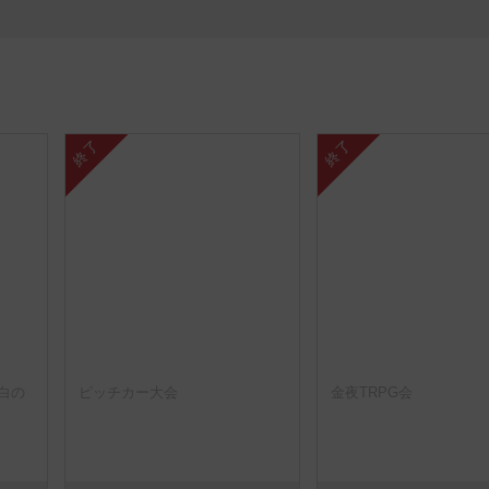
終了
終了
白の
ピッチカー大会
金夜TRPG会