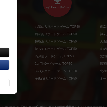
おすすめボードゲーム
お気に入りボードゲーム TOP50
東京
商品
興味ありボードゲーム TOP50
神奈
商品
経験ありボードゲーム TOP50
大阪
通販商品
持ってるボードゲーム TOP50
京都
販商品
高評価ボードゲーム TOP50
愛知
の通販商品
2人用ボードゲーム TOP50
福岡
の通販商品
3～4人用ボードゲーム TOP50
北海
について
子供向けボードゲーム TOP50
オー
ボドファン