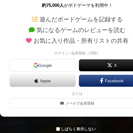
約75,000人
がボドゲーマを利用中！
ボドゲーマTOP
ボードゲーム通販
遊んだボードゲームを記録する
気になるゲームのレビューを読む
ボードゲームを検索する
新作・再入荷情報
お気に入り作品・所有リストの共有
ボードゲームの新着レビュー
定番ボードゲームの通販
ボードゲーム会情報
国産ボードゲームの通販
ログイン / 会員登録（10秒）
メカニクス特集
子供向けボードゲームの
Google
X
掲示板・トピックス
2人用ボードゲームの通
ボドとも・会員一覧
20分以下のボードゲーム
Apple
Facebook
ボードゲーム業界コラム
60分以上のボードゲーム
または
ボドゲーマご利用案内
割引購入！ボドクーポン
メールで会員登録
クラウドファンディング 
しばらく表示しない