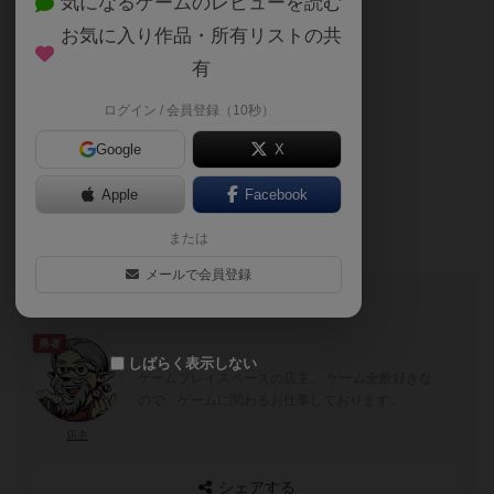
気になるゲームのレビューを読む
季節の雑務の為
お気に入り作品・所有リストの共
お休みさせて頂く予定です。
有
ログイン / 会員登録（10秒）
ご利用希望ありましたら
Google
X
オープン致します！
Apple
Facebook
前日までにお早めにご連絡を～！
または
メールで会員登録
このブログの投稿者
勇者
しばらく表示しない
ゲームプレイスペースの店主。 ゲーム全般好きな
ので、ゲームに関わるお仕事しております。
店主
シェアする