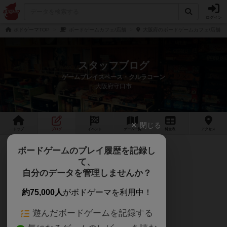
ログイン
ボドゲーマTOP
ボードゲームカフェ/店舗
大阪府のボードゲームカフェ/店舗
スタッフブログ
ゲームプレイスペース・クルラコーン
大阪府守口市
閉じる
トップ
ブログ
イベント
ゲーム
一覧
料金
表
アクセス
【臨時店休日のお知らせ】
ボードゲームのプレイ履歴を記録し
て、
【臨時店休日のお知らせ】
自分のデータを管理しませんか？
2/28（水）2/29（木）は
約75,000人
がボドゲーマを利用中！
店内リフレッシュと
遊んだボードゲームを記録する