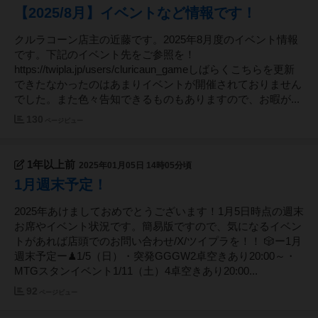
【2025/8月】イベントなど情報です！
クルラコーン店主の近藤です。2025年8月度のイベント情報
です。下記のイベント先をご参照を！
https://twipla.jp/users/cluricaun_gameしばらくこちらを更新
できたなかったのはあまりイベントが開催されておりません
でした。また色々告知できるものもありますので、お暇が...
130
ページビュー
1年以上前
2025年01月05日 14時05分頃
1月週末予定！
2025年あけましておめでとうございます！1月5日時点の週末
お席やイベント状況です。簡易版ですので、気になるイベン
トがあれば店頭でのお問い合わせ/X/ツイプラを！！ 🎲ー1月
週末予定ー♟1/5（日）・突発GGGW2卓空きあり20:00～・
MTGスタンイベント1/11（土）4卓空きあり20:00...
92
ページビュー