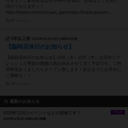
ります！ご参加希望はXのDMやお電話、店頭などでも受け
付けております～！
https://twitter.com/cluricaun_gamehttps://twipla.jp/users...
87
ページビュー
2年以上前
2024年02月25日 19時00分頃
【臨時店休日のお知らせ】
【臨時店休日のお知らせ】2/28（水）2/29（木）は店内リフ
レッシュと季節の雑務の為お休みさせて頂く予定です。ご利
用希望ありましたらオープン致します！前日までにお早めに
ご連絡を～！
74
ページビュー
最新のお知らせ
2025年12月のイベントなどの情報です！
ブログ
2025年12月3日 20時24分の投稿