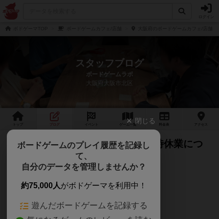
ログイン
ボドゲーマTOP
ボードゲームカフェ/店舗
大阪府のボードゲームカフェ/店舗
スタッフブログ
ボードゲームラボ
大阪府大阪市北区
閉じる
トップ
ブログ
イベント
ゲーム
一覧
料金
表
アクセス
平日の営業時間の変更や最近の臨時休業につ
ボードゲームのプレイ履歴を記録し
て、
いて（ちむ）
自分のデータを管理しませんか？
こんにちはこんばんはおはようございます！
約75,000人
がボドゲーマを利用中！
ボドラボてんちょーのちむです。
遊んだボードゲームを記録する