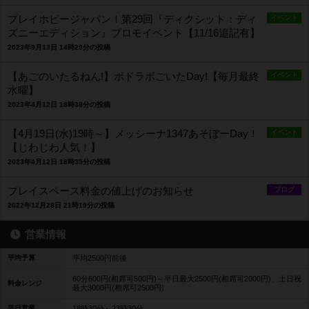
プレイホビージャパン！第29回『ディクシット：ディ
イベント
ズニーエディション』プロモイベント【11/16追記有】
2023年9月13日 14時29分の投稿
【あごのいたるねん!】ボドラボごいたDay!【毎月最終
イベント
水曜】
2023年4月12日 18時38分の投稿
【4月19日(水)19時～】メッシーナ1347あそぼーDay！
イベント
【じわじわ人気！】
2023年4月12日 18時35分の投稿
プレイスペース料金の値上げのお知らせ
ブログ
2022年12月28日 21時19分の投稿
営業情報
平均予算
平均2500円前後
60分600円(相席可500円)～平日最大2500円(相席可2000円)、土日祝
料金レンジ
最大3000円(相席可2500円)
平日営業
18時30分～23時30分