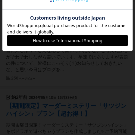
約2年前
2024年06月15日 21時58分頃
平日の営業時間の変更や最近の臨時休業につ
いて（ちむ）
こんにちはこんばんはおはようございます！ボドラボてんち
ょーのちむです。お店として、ではないこういうブログは本
当に久しぶり！どんな感じで書いていたかな、となんだか心
がそわそわしながら書いています。早速ではありますが表題
の件について、皆様にこっそり(？)お知らせしておきたい
な、と思い今日はブログを...
250
ページビュー
約2年前
2024年05月18日 16時33分頃
【期間限定】マーダーミステリー「サツジン
ハイシン」プラン【超お得！】
期間＆曜日限定！マーダーミステリー「サツジンハイシン」
をボドラボで遊べちゃうプランを作成しました✨ご予約可能