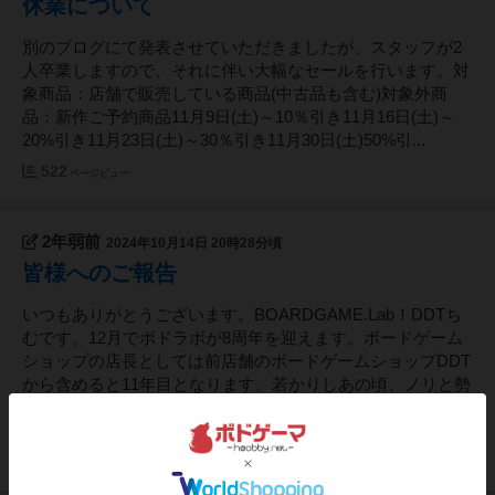
休業について
別のブログにて発表させていただきましたが、スタッフが2
人卒業しますので、それに伴い大幅なセールを行います。対
象商品：店舗で販売している商品(中古品も含む)対象外商
品：新作ご予約商品11月9日(土)～10％引き11月16日(土)～
20%引き11月23日(土)～30％引き11月30日(土)50%引...
522
ページビュー
2年弱前
2024年10月14日 20時28分頃
皆様へのご報告
いつもありがとうございます。BOARDGAME.Lab！DDTち
むです。12月でボドラボが8周年を迎えます。ボードゲーム
ショップの店長としては前店舗のボードゲームショップDDT
から含めると11年目となります。若かりしあの頃、ノリと勢
いで始めたボードゲームショップ。まさかこんなに長く続く
ことにな...
3085
ページビュー