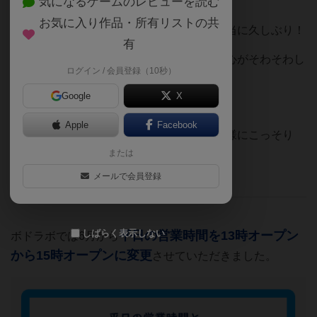
気になるゲームのレビューを読む
お気に入り作品・所有リストの共
お店として、ではないこういうブログは本当に久しぶり！
有
どんな感じで書いていたかな、となんだか心がそわそわし
ログイン / 会員登録（10秒）
ながら書いています。
Google
X
Apple
Facebook
早速ではありますが表題の件について、皆様にこっそり
(？)お知らせしておきたいな、と思い
または
今日はブログを書くことにしました。
メールで会員登録
しばらく表示しない
平日の営業時間を13時オープン
ボドラボでは6月から
から15時オープンに変更
させていただきました。