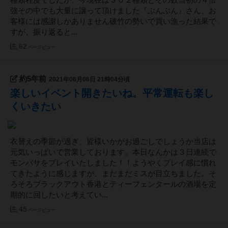
種類程度でしたが、今現在は３０２種類とその数当初の４倍
強その中でも大量に譲って頂けました『ぶんぶん』さん、お
客様には感謝しかありません破竹の勢いで買い漁った結果で
すが、振り返ると...
62
ページビュー
約5年前
2021年06月06日 21時04分頃
楽しいイベント開きたいね。平常運転も楽し
くいきたい
衣替えの季節が過ぎ、皆様いかがお過ごしでしょうか当店は
元気いっぱいで営業しております。本日なんかは３日連続で
モンバサをプレイいたしました！！ようやくプレイ感に慣れ
てきたように感じますが、まだまだミスが目立ちました。そ
ろそろブラックアウト香港とティーフェンタールの酒場を定
期的に回したいと考えてい...
45
ページビュー