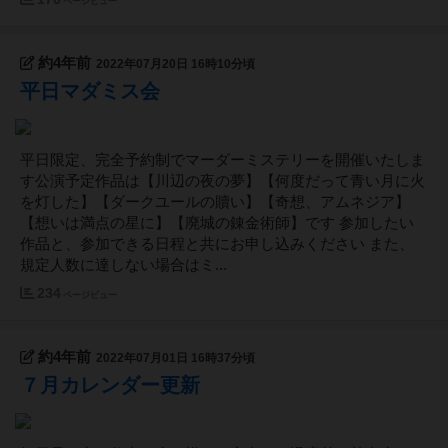
ページビュー
約4年前
2022年07月20日 16時10分頃
平日マダミス会
平日限定、完全予約制でマーダーミステリーを開催いたしま
す公演予定作品は【川辺の夜の夢】【何度だって青い月に火
を灯した】【ダークユールの贖い】【奇想、アムネジア】
【想いは満点の星に】【廃城の錬金術師】です 参加したい
作品と、参加できる日程と共にお申し込みください また、
規定人数に達しない場合はミ...
234
ページビュー
約4年前
2022年07月01日 16時37分頃
７月カレンダー更新