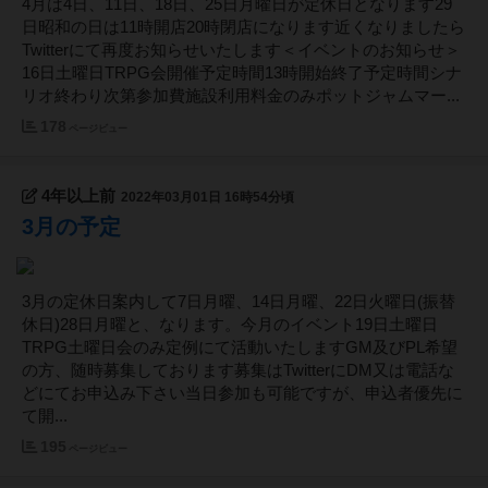
4月は4日、11日、18日、25日月曜日が定休日となります29
日昭和の日は11時開店20時閉店になります近くなりましたら
Twitterにて再度お知らせいたします＜イベントのお知らせ＞
16日土曜日TRPG会開催予定時間13時開始終了予定時間シナ
リオ終わり次第参加費施設利用料金のみポットジャムマー...
178
ページビュー
4年以上前
2022年03月01日 16時54分頃
3月の予定
3月の定休日案内して7日月曜、14日月曜、22日火曜日(振替
休日)28日月曜と、なります。今月のイベント19日土曜日
TRPG土曜日会のみ定例にて活動いたしますGM及びPL希望
の方、随時募集しております募集はTwitterにDM又は電話な
どにてお申込み下さい当日参加も可能ですが、申込者優先に
て開...
195
ページビュー