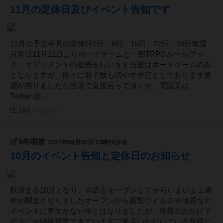
11月の定休日及びイベント告知です
11月の予定今月の定休日1日、8日、15日、22日、29日毎週
月曜日11月11日よりボードゲームと一部TRPGルールブッ
ク、サプリメントの販売を行います当面はボードゲームのみ
となりますが、徐々に冊子数も増やす予定としております要
望が有りましたら当店で直接言って頂くか、電話又は
Twitter:@...
181
ページビュー
5年弱前
2021年09月30日 13時29分頃
10月のイベント告知と定休日のお知らせ
秋深まる10月となり、当店もオープンしてからいよいよ１周
年が間近となりましたオープンから新型ウイルスや地震など
イベントに事欠かない年とはなりましたが、皆様のおかげで
どうにか継続営業できていますご来店いただいている皆様に