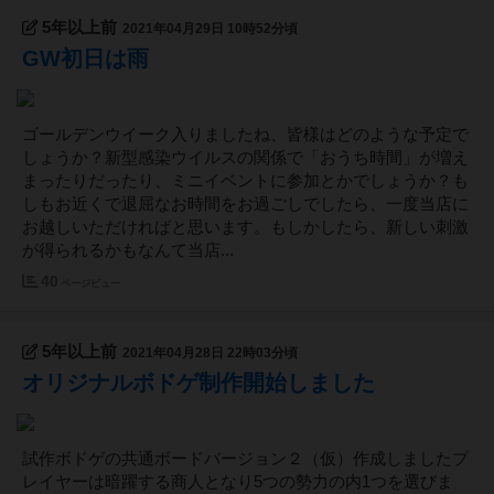
5年以上前
2021年04月29日 10時52分頃
GW初日は雨
ゴールデンウイーク入りましたね、皆様はどのような予定で
しょうか？新型感染ウイルスの関係で「おうち時間」が増え
まったりだったり、ミニイベントに参加とかでしょうか？も
しもお近くで退屈なお時間をお過ごしでしたら、一度当店に
お越しいただければと思います。もしかしたら、新しい刺激
が得られるかもなんて当店...
40
ページビュー
5年以上前
2021年04月28日 22時03分頃
オリジナルボドゲ制作開始しました
試作ボドゲの共通ボードバージョン２（仮）作成しましたプ
レイヤーは暗躍する商人となり5つの勢力の内1つを選びま