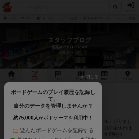
ログイン
ボドゲーマTOP
ボードゲームカフェ/店舗
福島県のボードゲームカフェ/店舗
スタッフブログ
喫茶andBG POTJAM
福島県郡山市
閉じる
トップ
ブログ
イベント
ゲーム
一覧
料金
表
アクセス
4年弱前
ボードゲームのプレイ履歴を記録し
2022年10月30日 16時10分頃
て、
１１月の予定とイベントと
自分のデータを管理しませんか？
約75,000人
がボドゲーマを利用中！
お世話になってまーす１１月のカレンダーが出来上がりまし
た。間違いや変更は分かり次第修正します１１月の定休日は
遊んだボードゲームを記録する
７日、１４日、２１日、２８日月曜日となります現時点