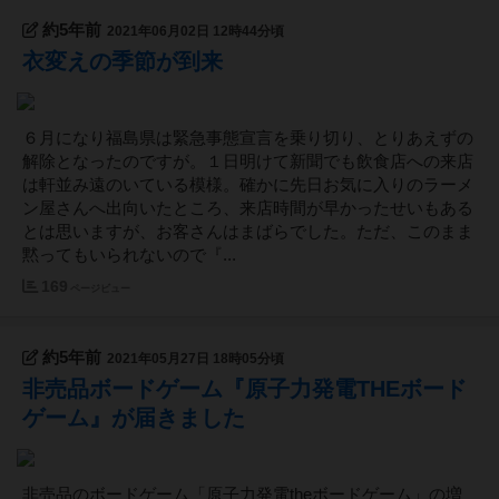
約5年前
2021年06月02日 12時44分頃
衣変えの季節が到来
６月になり福島県は緊急事態宣言を乗り切り、とりあえずの
解除となったのですが。１日明けて新聞でも飲食店への来店
は軒並み遠のいている模様。確かに先日お気に入りのラーメ
ン屋さんへ出向いたところ、来店時間が早かったせいもある
とは思いますが、お客さんはまばらでした。ただ、このまま
黙ってもいられないので『...
169
ページビュー
約5年前
2021年05月27日 18時05分頃
非売品ボードゲーム『原子力発電THEボード
ゲーム』が届きました
非売品のボードゲーム「原子力発電theボードゲーム」の増