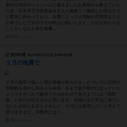
刷分が当店ポットジャムに届きましたお客様から教えていた
だき、日本原子力産業協会さんへ連絡！！連絡した時はすで
に配布し終わっており、反響によっては増刷の可能性ありと
の事でしたですのでその時はお願いします。と伝え終わりま
したが。なんと本日無事...
472
ページビュー
約5年前
2021年05月21日 14時44分頃
２月の地震で
２月の地震で傷んだ壁の補修が終わりましたついでに店内の
照明数を増やし明るさを確保、今まで若干暗めになっていた
ようですがこれで解決ですね合わせて来月までには「回数
券」の発行が行えるかと思います。現物がまだ手元に来てい
ないため何とも言えませんが、６月には発売したいと考えて
居りますまた、回数券には１...
41
ページビュー