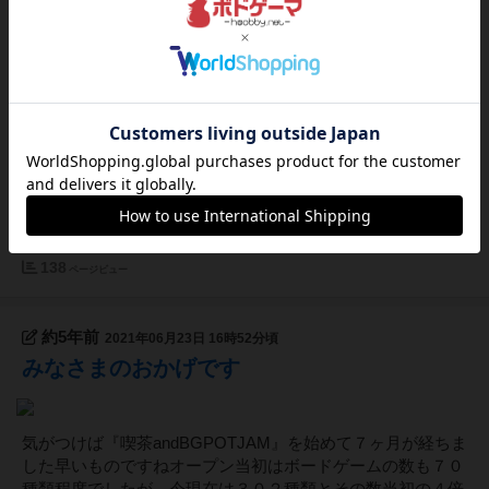
7月のお知らせ‼️今月も遊びまくりましょう、
マダミスもやるよ
お知らせ＜7月の予定＞7月3日土曜日終日おやすみ致します
マダミス体験会7月10日、24日受付11時から12時。12時スタ
ート15時解散となります参加費は500円（別途施設費）公演
予定作品は参加人数が少なく、難易度も低いものを予定参加
枠５〜７名マーダーミステリーツアー7月10日、24日受付15
時...
138
ページビュー
約5年前
2021年06月23日 16時52分頃
みなさまのおかげです
気がつけば『喫茶andBGPOTJAM』を始めて７ヶ月が経ちま
した早いものですねオープン当初はボードゲームの数も７０