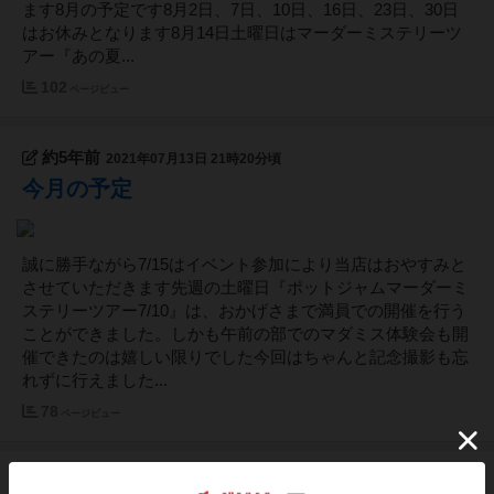
ます8月の予定です8月2日、7日、10日、16日、23日、30日
はお休みとなります8月14日土曜日はマーダーミステリーツ
アー『あの夏...
102
ページビュー
約5年前
2021年07月13日 21時20分頃
今月の予定
誠に勝手ながら7/15はイベント参加により当店はおやすみと
させていただきます先週の土曜日『ポットジャムマーダーミ
ステリーツアー7/10』は、おかげさまで満員での開催を行う
ことができました。しかも午前の部でのマダミス体験会も開
催できたのは嬉しい限りでした今回はちゃんと記念撮影も忘
れずに行えました...
78
ページビュー
約5年前
2021年07月01日 18時21分頃