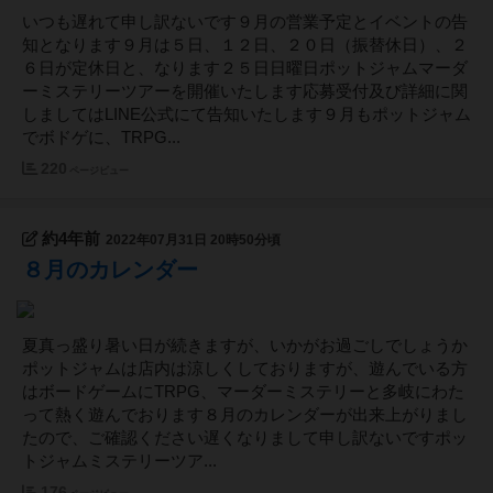
いつも遅れて申し訳ないです９月の営業予定とイベントの告
知となります９月は５日、１２日、２０日（振替休日）、２
６日が定休日と、なります２５日日曜日ポットジャムマーダ
ーミステリーツアーを開催いたします応募受付及び詳細に関
しましてはLINE公式にて告知いたします９月もポットジャム
でボドゲに、TRPG...
220
ページビュー
約4年前
2022年07月31日 20時50分頃
８月のカレンダー
夏真っ盛り暑い日が続きますが、いかがお過ごしでしょうか
ポットジャムは店内は涼しくしておりますが、遊んでいる方
はボードゲームにTRPG、マーダーミステリーと多岐にわた
って熱く遊んでおります８月のカレンダーが出来上がりまし
たので、ご確認ください遅くなりまして申し訳ないですポッ
トジャムミステリーツア...
176