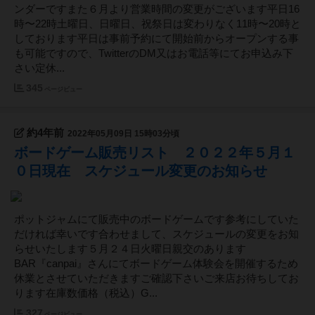
ンダーですまた６月より営業時間の変更がございます平日16
時〜22時土曜日、日曜日、祝祭日は変わりなく11時〜20時と
しております平日は事前予約にて開始前からオープンする事
も可能ですので、TwitterのDM又はお電話等にてお申込み下
さい定休...
345
ページビュー
約4年前
2022年05月09日 15時03分頃
ボードゲーム販売リスト ２０２２年５月１
０日現在 スケジュール変更のお知らせ
ポットジャムにて販売中のボードゲームです参考にしていた
だければ幸いです合わせまして、スケジュールの変更をお知
らせいたします５月２４日火曜日親交のあります
BAR『canpai』さんにてボードゲーム体験会を開催するため
休業とさせていただきますご確認下さいご来店お待ちしてお
ります在庫数価格（税込）G...
327
ページビュー