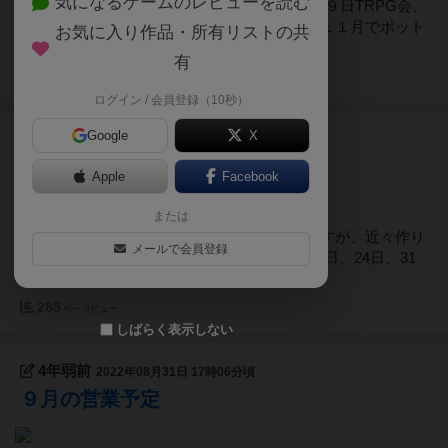
気になるゲームのレビューを読む
（10/３０）で固定されている予定としては１９日TRPG会、
２７日マダミス（演目未定）を予定してます１１月でポット
お気に入り作品・所有リストの共
ジャムも２周年を迎えま...
有
437
ページビュー
ログイン / 会員登録（10秒）
Google
X
4年弱前
2022年10月03日 20時49分頃
10月カレンダー(仮)
Apple
Facebook
または
急ぎ作ってしまったので手書きで見づらいですが、近々作り
メールで会員登録
直します10月の定休日は3日、4日、11日、17日、24日、31
日となります今月も遊びにいらっして下さい
285
ページビュー
しばらく表示しない
4年弱前
2022年08月31日 17時06分頃
９月の営業予定