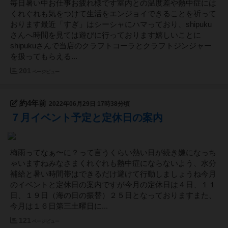
毎日暑い中お仕事お疲れ様です室内との温度差や熱中症には
くれぐれも気をつけて生活をエンジョイできることを祈って
おります最近「すぎ」はシーシャにハマっており、shipuku
さんへ時間を見ては遊びに行っております嬉しいことに
shipukuさんで当店のクラフトコーラとクラフトジンジャー
を扱ってもらえる...
201
ページビュー
約4年前
2022年06月29日 17時38分頃
７月イベント予定と定休日の案内
梅雨ってなぁ〜に？って言うくらい熱い日が続き嫌になっち
ゃいますねみなさまくれぐれも熱中症にならないよう、水分
補給と暑い時間帯はできるだけ避けて行動しましょうね今月
のイベントと定休日の案内ですが今月の定休日は４日、１１
日、１９日（海の日の振替）２５日となっておりますまた、
今月は１６日第三土曜日に...
121
ページビュー