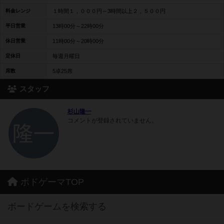
料金レンジ
１時間１，０００円～3時間以上２，５００円
平日営業
13時00分～22時00分
休日営業
11時00分～20時00分
定休日
毎週月曜日
席数
5卓25席
スタッフ
杉山隆一
コメントが登録されていません。
ボドゲーマTOP
ボードゲームを検索する