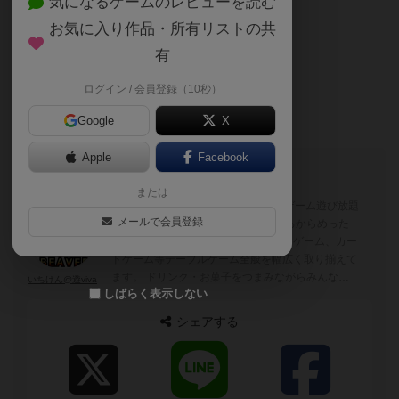
気になるゲームのレビューを読む
最終閉店23:00
お気に入り作品・所有リストの共
としました。
有
ログイン / 会員登録（10秒）
よろしくお願いします。
Google
X
Apple
Facebook
このブログの投稿者
または
2020年7月〜 東広島市初、テーブルゲーム遊び放題
国王
メールで会員登録
のお店をオープンします。 有名どころからめった
に見ないものまで、おもちゃ、ボードゲーム、カー
ドゲーム等テーブルゲーム全般を幅広く取り揃えて
ます。 ドリンク・お菓子をつまみながらみんなで
いちけん@遊viva
しばらく表示しない
ワイワイ盛り上がりましょう。 また、当店は人数
が増えれば遊べるゲームの種類も広がり、人々の交
シェアする
流にもなると考えて2・3名以下でのご来店で相席を
推奨しております。