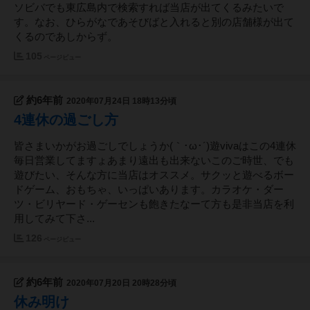
ソビバでも東広島内で検索すれば当店が出てくるみたいで
す。なお、ひらがなであそびばと入れると別の店舗様が出て
くるのであしからず。
105
ページビュー
約6年前
2020年07月24日 18時13分頃
4連休の過ごし方
皆さまいかがお過ごしでしょうか(｀･ω･´)遊vivaはこの4連休
毎日営業してますょあまり遠出も出来ないこのご時世、でも
遊びたい、そんな方に当店はオススメ。サクッと遊べるボー
ドゲーム、おもちゃ、いっぱいあります。カラオケ・ダー
ツ・ビリヤード・ゲーセンも飽きたなーて方も是非当店を利
用してみて下さ...
126
ページビュー
約6年前
2020年07月20日 20時28分頃
休み明け