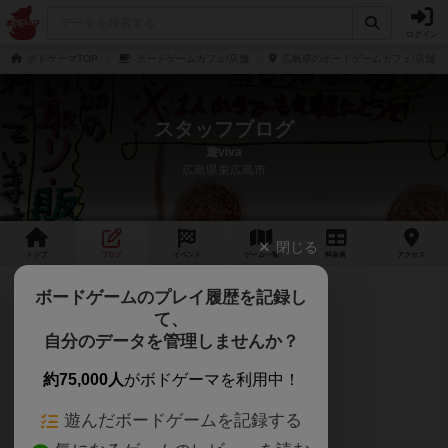
ログイン
ボドゲーマTOP
ボードゲームカフェ/店舗
広島県のボードゲームカフェ/店舗
スタッフブログ
遊viva
広島県東広島市
閉じる
トップ
ブログ
イベント
ゲーム
一覧
料金
表
アクセス
お盆営業
ボードゲームのプレイ履歴を記録し
て、
通常営業にてやりまーす(｀･ω･´)
自分のデータを管理しませんか？
少し営業時間変更してまして、
約75,000人
がボドゲーマを利用中！
最終入店21:00
遊んだボードゲームを記録する