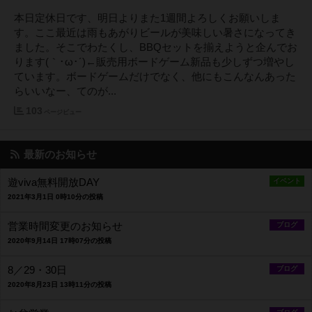
本日定休日です、明日よりまた1週間よろしくお願いしま
す。ここ最近は雨もあがりビールが美味しい暑さになってき
ました。そこでわたくし、BBQセットを揃えようと企んでお
ります(｀･ω･´)←販売用ボードゲーム新品も少しずつ増やし
ています。ボードゲームだけでなく、他にもこんなんあった
らいいなー、てのが...
103
ページビュー
最新のお知らせ
遊viva無料開放DAY
イベント
2021年3月1日 0時10分の投稿
営業時間変更のお知らせ
ブログ
2020年9月14日 17時07分の投稿
8／29・30日
ブログ
2020年8月23日 13時11分の投稿