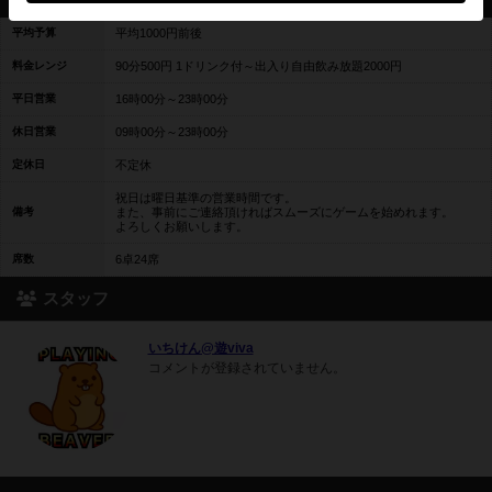
平均予算
平均1000円前後
料金レンジ
90分500円 1ドリンク付～出入り自由飲み放題2000円
平日営業
16時00分～23時00分
休日営業
09時00分～23時00分
定休日
不定休
祝日は曜日基準の営業時間です。
備考
また、事前にご連絡頂ければスムーズにゲームを始めれます。
よろしくお願いします。
席数
6卓24席
スタッフ
いちけん@遊viva
コメントが登録されていません。