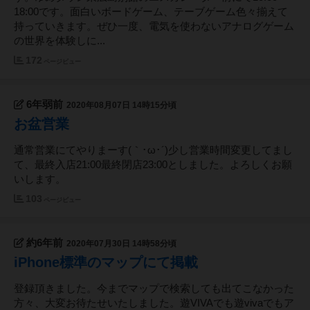
18:00です。面白いボードゲーム、テーブゲーム色々揃えて
持っていきます。ぜひ一度、電気を使わないアナログゲーム
の世界を体験しに...
172
ページビュー
6年弱前
2020年08月07日 14時15分頃
お盆営業
通常営業にてやりまーす(｀･ω･´)少し営業時間変更してまし
て、最終入店21:00最終閉店23:00としました。よろしくお願
いします。
103
ページビュー
約6年前
2020年07月30日 14時58分頃
iPhone標準のマップにて掲載
登録頂きました。今までマップで検索しても出てこなかった
方々、大変お待たせいたしました。遊VIVAでも遊vivaでもア