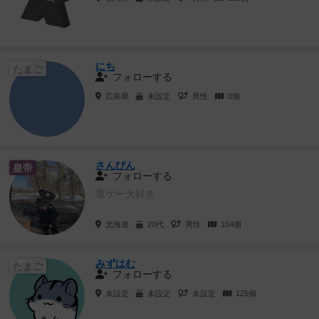
にち
たまご
フォローする
広島県
未設定
男性
0個
さんぴん
皇帝
フォローする
重ゲー大好き
北海道
20代
男性
104個
みずはむ
たまご
フォローする
未設定
未設定
未設定
125個