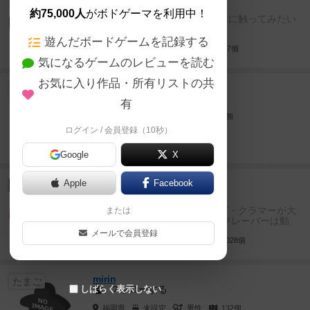
フォローする
約75,000人
がボドゲーマを利用中！
初心者ですがいろいろとゲームに触ってみたい
です。
遊んだボードゲームを記録する
栃木県
40代
男性
1647個
気になるゲームのレビューを読む
お気に入り作品・所有リストの共
しちみや
たまご
フォローする
有
東京都
未設定
男性
4個
ログイン / 会員登録（10秒）
Google
X
まちゃ☆
Apple
Facebook
将軍
フォローする
デザイナーは、ヴォルフガング・クラマーが大
または
好きで少しずつ集めています フレーバーは動
物、ヨーロッパ、世界史等...
メールで会員登録
福岡県
非表示
女性
2028個
mirin
たまご
フォローする
しばらく表示しない
福岡県
未設定
男性
132個