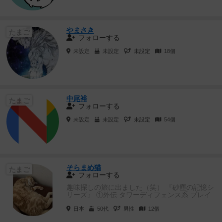
やまさき
たまご
フォローする
未設定
未設定
未設定
18個
中尾裕
たまご
フォローする
未設定
未設定
未設定
54個
そらまめ猫
たまご
フォローする
趣味探しの旅に出ました（笑） 『砂塵の記憶シ
リーズ』 ①外伝:タワーディフェンス系 プレイ
人数:1〜2名以上:...
日本
50代
男性
12個