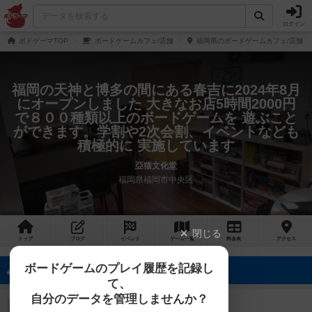
ログイン
ボドゲーマTOP
ボードゲームカフェ/店舗
福岡県のボードゲームカフェ/店舗
福岡の天神と博多の間にある春吉に2024年8月
にオープンしました 大きなお店5時間2000円
で８００種類以上のボードゲームを 遊ぶこと
ができます。学割や2次会割、イベントなども
積極的に 実施しています
亞猫文化堂
福岡県福岡市中央区
閉じる
トップ
ブログ
イベント
ゲーム
一覧
料金
表
アクセス
ボードゲームのプレイ履歴を記録し
10名のフォロワー
て、
自分のデータを管理しませんか？
天叢雲剣
大賢者