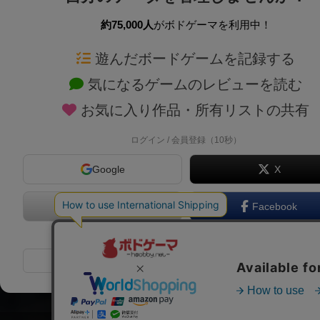
約75,000人
がボドゲーマを利用中！
ボドゲーマTOP
ボードゲーム通販
遊んだボードゲームを記録する
気になるゲームのレビューを読む
ボードゲームを検索する
新作・再入荷情報
お気に入り作品・所有リストの共有
ボードゲームの新着レビュー
定番ボードゲームの通販
ボードゲーム会情報
国産ボードゲームの通販
ログイン / 会員登録（10秒）
メカニクス特集
子供向けボードゲームの
Google
X
掲示板・トピックス
2人用ボードゲームの通
ボドとも・会員一覧
20分以下のボードゲーム
Apple
Facebook
ボードゲーム業界コラム
60分以上のボードゲーム
または
ボドゲーマご利用案内
割引購入！ボドクーポン
メールで会員登録
クラウドファンディング 