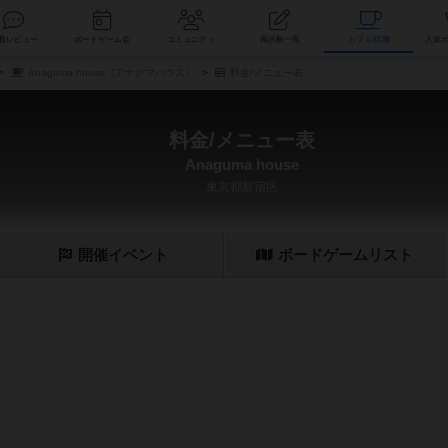
索
新着レビュー
ボードゲーム会
コミュニティ
掲示板一覧
カ
Anaguma house（アナグマハウス）
料金/メニュー表
料金/メニュー表
Anaguma house
東京都新宿区
開催
イベント
ボード
ゲーム
リスト