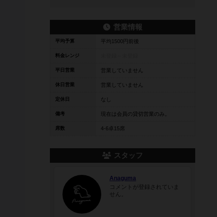
営業情報
平均予算
平均1500円前後
料金レンジ
未登録～
未登録
平日営業
営業していません
休日営業
営業していません
定休日
なし
備考
現在は会員の貸切営業のみ。
席数
4-6卓15席
スタッフ
Anaguma
コメントが登録されていま
せん。