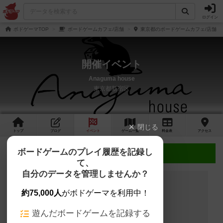
ログイン
ボドゲーマTOP
ボードゲームカフェ/店舗
東京都のボードゲームカフェ/店舗
開催イベント
Anaguma house
東京都新宿区
閉じる
トップ
ブログ
イベント
ゲーム
一覧
料金
表
アクセス
ボードゲームのプレイ履歴を記録し
近日開催予定のイベント
て、
自分のデータを管理しませんか？
約75,000人
がボドゲーマを利用中！
開催予定のイベントはありません
遊んだボードゲームを記録する