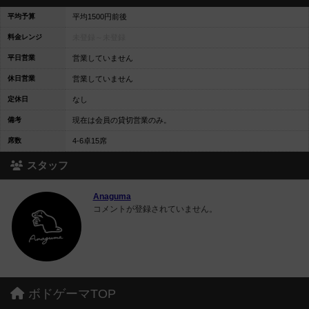
平均予算
平均1500円前後
料金レンジ
未登録～
未登録
平日営業
営業していません
休日営業
営業していません
定休日
なし
備考
現在は会員の貸切営業のみ。
席数
4-6卓15席
スタッフ
Anaguma
コメントが登録されていません。
ボドゲーマTOP