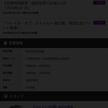
【営業時間変更・臨時休業のお知らせ】
ブログ
（2023/8/14~15）
2023年8月14日 14時24分の投稿
『トレイル・オブ・クトゥルー 改訂版』発売記念イベ
ブログ
ント開催！
2023年8月10日 9時05分の投稿
営業情報
平均予算
平均2000円前後
料金レンジ
１時間500円～休日5時間最大2,500円
平日営業
14時00分～23時00分
休日営業
13時00分～23時00分
定休日
毎週月曜日
席数
7卓30席
スタッフ
アルケリンガお問い合わせ担当