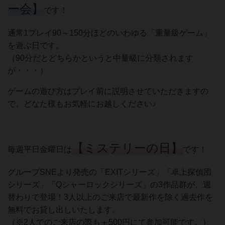
ー会】
です！
通常1プレイ90～150分ほどのいわゆる「重量級ゲーム」
を遊ぶ日です。
（90分だとどちらかというと中量級に分類されます
が・・・）
ゲームの遊び方はプレイ前に説明させていただきますの
で、どなた様もお気軽にお越しください♪
【ミステリーの日】
毎週平日金曜日は
です！
グループSNEより発売の「EXITシリーズ」「卓上探偵団
シリーズ」「Qシャーロックシリーズ」の3作品群が、週
替わりで登場！3人以上のご来店で最新作を除く過去作を
無料でお貸し出しいたします。
（※2人でのご来店の際も＋500円にて参加可能です。）