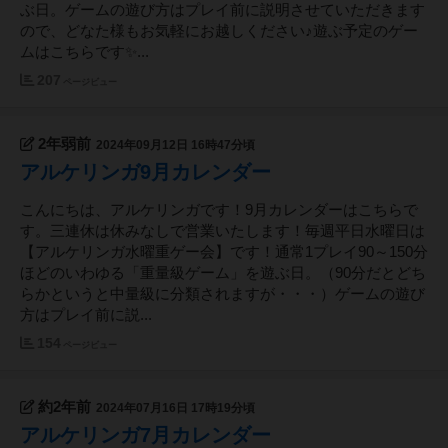
ぶ日。ゲームの遊び方はプレイ前に説明させていただきます
ので、どなた様もお気軽にお越しください♪遊ぶ予定のゲー
ムはこちらです✨...
207
ページビュー
2年弱前
2024年09月12日 16時47分頃
アルケリンガ9月カレンダー
こんにちは、アルケリンガです！9月カレンダーはこちらで
す。三連休は休みなしで営業いたします！毎週平日水曜日は
【アルケリンガ水曜重ゲー会】です！通常1プレイ90～150分
ほどのいわゆる「重量級ゲーム」を遊ぶ日。（90分だとどち
らかというと中量級に分類されますが・・・）ゲームの遊び
方はプレイ前に説...
154
ページビュー
約2年前
2024年07月16日 17時19分頃
アルケリンガ7月カレンダー