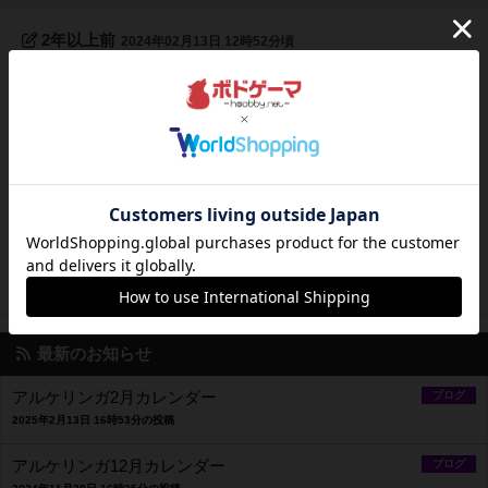
2年以上前
2024年02月13日 12時52分頃
アルケリンガ、冬のセールを開始しました
【2/10-3/8迄】
アルケリンガでは、公式ECサイト「SNE-EC」のオープン3
周年を記念して、ボードゲームのセールを行います。今回
は、謎解きやストーリーを楽しんでもらうゲームを中心に、
ライナー・クニツィア作品の「大きめ箱の作品」がお値打ち
価格で登場します。 セール期間は2024年3月8日(金)まで。
試遊してか...
141
ページビュー
最新のお知らせ
アルケリンガ2月カレンダー
ブログ
2025年2月13日 16時53分の投稿
アルケリンガ12月カレンダー
ブログ