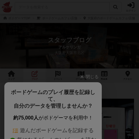
ログイン
ボドゲーマTOP
ボードゲームカフェ/店舗
大阪府のボードゲームカフェ/店舗
スタッフブログ
アルケリンガ
大阪府大阪市北区
閉じる
トップ
ブログ
イベント
ゲーム
一覧
料金
表
アクセス
アルケリンガ6月カレンダー
ボードゲームのプレイ履歴を記録し
て、
自分のデータを管理しませんか？
約75,000人
がボドゲーマを利用中！
遊んだボードゲームを記録する