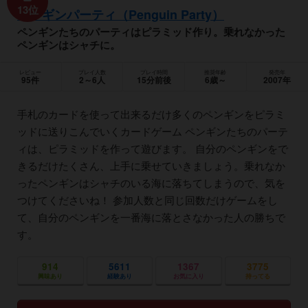
13位
ペンギンパーティ（Penguin Party）
ペンギンたちのパーティはピラミッド作り。乗れなかった
ペンギンはシャチに。
レビュー
プレイ人数
プレイ時間
推奨年齢
発売年
95件
2～6人
15分前後
6歳～
2007年
手札のカードを使って出来るだけ多くのペンギンをピラミ
ッドに送りこんでいくカードゲーム ペンギンたちのパーテ
ィは、ピラミッドを作って遊びます。 自分のペンギンをで
きるだけたくさん、上手に乗せていきましょう。乗れなか
ったペンギンはシャチのいる海に落ちてしまうので、気を
つけてくださいね！ 参加人数と同じ回数だけゲームをし
て、自分のペンギンを一番海に落とさなかった人の勝ちで
す。
914
5611
1367
3775
興味あり
経験あり
お気に入り
持ってる