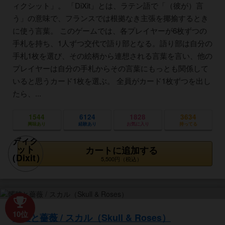
ィクシット」。 「DiXit」とは、ラテン語で「（彼が）言
う」の意味で、フランスでは根拠なき主張を揶揄するとき
に使う言葉。 このゲームでは、各プレイヤーが6枚ずつの
手札を持ち、1人ずつ交代で語り部となる。語り部は自分の
手札1枚を選び、その絵柄から連想される言葉を言い、他の
プレイヤーは自分の手札からその言葉にもっとも関係して
いると思うカード1枚を選ぶ。 全員がカード1枚ずつを出し
たら、...
1544
6124
1828
3634
興味あり
経験あり
お気に入り
持ってる
カートに追加する
5,500円（税込）
10位
髑髏と薔薇 / スカル（Skull & Roses）