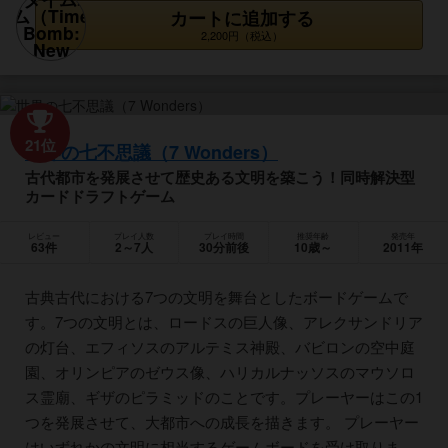
カートに追加する
2,200円（税込）
21位
世界の七不思議（7 Wonders）
古代都市を発展させて歴史ある文明を築こう！同時解決型
カードドラフトゲーム
レビュー
プレイ人数
プレイ時間
推奨年齢
発売年
63件
2～7人
30分前後
10歳～
2011年
古典古代における7つの文明を舞台としたボードゲームで
す。7つの文明とは、ロードスの巨人像、アレクサンドリア
の灯台、エフィソスのアルテミス神殿、バビロンの空中庭
園、オリンピアのゼウス像、ハリカルナッソスのマウソロ
ス霊廟、ギザのピラミッドのことです。プレーヤーはこの1
つを発展させて、大都市への成長を描きます。 プレーヤー
はいずれかの文明に相当するゲームボードを受け取りま