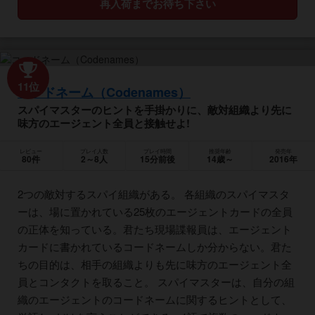
再入荷までお待ち下さい
11位
コードネーム（Codenames）
スパイマスターのヒントを手掛かりに、敵対組織より先に
味方のエージェント全員と接触せよ!
レビュー
プレイ人数
プレイ時間
推奨年齢
発売年
80件
2～8人
15分前後
14歳～
2016年
2つの敵対するスパイ組織がある。 各組織のスパイマスタ
ーは、場に置かれている25枚のエージェントカードの全員
の正体を知っている。君たち現場諜報員は、エージェント
カードに書かれているコードネームしか分からない。君た
ちの目的は、相手の組織よりも先に味方のエージェント全
員とコンタクトを取ること。 スパイマスターは、自分の組
織のエージェントのコードネームに関するヒントとして、