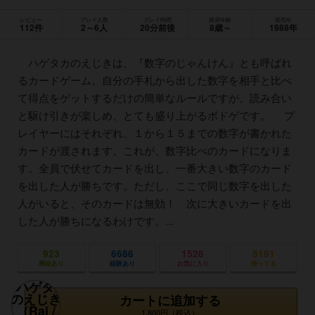
レビュー
プレイ人数
プレイ時間
推奨年齢
発売年
112件
2～6人
20分前後
8歳～
1988年
ハゲタカのえじきは、『数字のじゃんけん』とも呼ばれ
るカードゲーム。自分の手札から出した数字を相手と比べ
て得点をゲットするだけの簡単なルールですが、読み合い
と駆け引きが楽しめ、とても盛り上がるボドゲです。 プ
レイヤーにはそれぞれ、１から１５までの数字が書かれた
カードが渡されます。これが、数字比べのカードになりま
す。全員で伏せてカードを出し、一番大きい数字のカード
を出した人が勝ちです。ただし、ここで同じ数字を出した
人がいると、そのカードは無効！ 次に大きいカードを出
した人が勝ちになるわけです。...
923
6686
1526
5191
興味あり
経験あり
お気に入り
持ってる
カートに追加する
1,800円（税込）