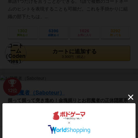
単語1つだけを言うことができる。1語で複数のコードネー
ムのヒントを表現することも可能だ。これを手掛かりに組
織の部下たちは、...
1302
6396
1626
3292
興味あり
経験あり
お気に入り
持ってる
カートに追加する
3,300円（税込）
12位
お邪魔者（Saboteur）
掘って掘って突き進め！金塊掘りとお邪魔者の正体隠匿系
対戦ゲーム
レビュー
プレイ人数
プレイ時間
推奨年齢
発売年
62件
3～10人
30分前後
8歳～
2004年
お邪魔者は、ドワーフになってカードで道を繋げて金塊を