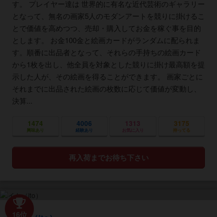
す。 プレイヤー達は 世界的に有名な近代芸術のギャラリー
となって、無名の画家5人のモダンアートを競りに掛けるこ
とで価値を高めつつ、売却・購入してお金を稼ぐ事を目的
とします。 お金100金と絵画カードがランダムに配られま
す。順番に出品者となって、それらの手持ちの絵画カード
から1枚を出し、他全員を対象とした競りに掛け最高額を提
示した人が、その絵画を得ることができます。 画家ごとに
それまでに出品された絵画の枚数に応じて価値が変動し、
決算...
1474
4006
1313
3175
興味あり
経験あり
お気に入り
持ってる
再入荷までお待ち下さい
16位