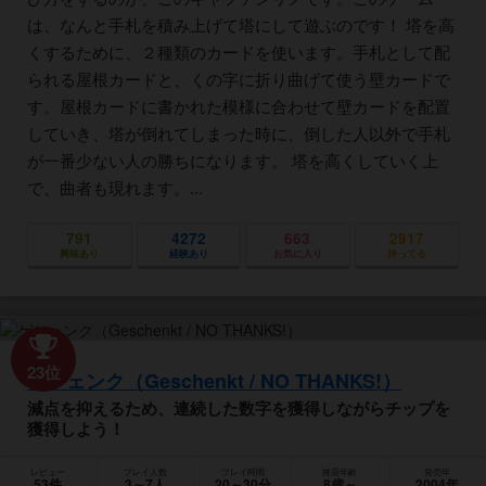
は、なんと手札を積み上げて塔にして遊ぶのです！ 塔を高
くするために、２種類のカードを使います。手札として配
られる屋根カードと、くの字に折り曲げて使う壁カードで
す。屋根カードに書かれた模様に合わせて壁カードを配置
していき、塔が倒れてしまった時に、倒した人以外で手札
が一番少ない人の勝ちになります。 塔を高くしていく上
で、曲者も現れます。...
791
4272
663
2917
興味あり
経験あり
お気に入り
持ってる
23位
ゲシェンク（Geschenkt / NO THANKS!）
減点を抑えるため、連続した数字を獲得しながらチップを
獲得しよう！
レビュー
プレイ人数
プレイ時間
推奨年齢
発売年
53件
3～7人
20～30分
8歳～
2004年