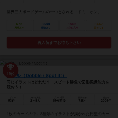
世界三大ボードゲームの一つとされる「ドミニオン」
673
3688
1565
3447
興味あり
経験あり
お気に入り
持ってる
再入荷までお待ち下さい
19位
ドブル（Dobble / Spot it!）
同じイラストはどれだ？ スピード勝負で図形認識能力を
競おう！
レビュー
プレイ人数
プレイ時間
推奨年齢
発売年
53件
2～8人
15分前後
7歳～
2009年
1枚のカードの中に8種類のイラストが描かれた円型のカー