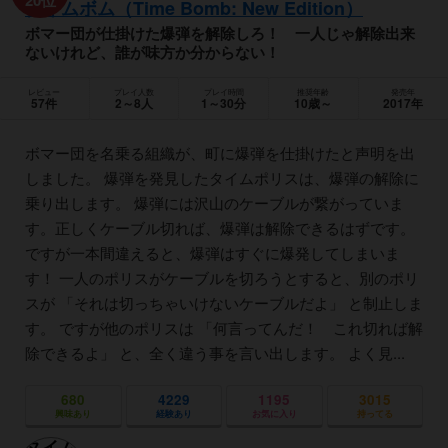
20位
タイムボム（Time Bomb: New Edition）
ボマー団が仕掛けた爆弾を解除しろ！ 一人じゃ解除出来
ないけれど、誰が味方か分からない！
レビュー
プレイ人数
プレイ時間
推奨年齢
発売年
57件
2～8人
1～30分
10歳～
2017年
ボマー団を名乗る組織が、町に爆弾を仕掛けたと声明を出
しました。 爆弾を発見したタイムポリスは、爆弾の解除に
乗り出します。 爆弾には沢山のケーブルが繋がっていま
す。正しくケーブル切れば、爆弾は解除できるはずです。
ですが一本間違えると、爆弾はすぐに爆発してしまいま
す！ 一人のポリスがケーブルを切ろうとすると、別のポリ
スが 「それは切っちゃいけないケーブルだよ」 と制止しま
す。 ですが他のポリスは 「何言ってんだ！ これ切れば解
除できるよ」 と、全く違う事を言い出します。 よく見...
680
4229
1195
3015
興味あり
経験あり
お気に入り
持ってる