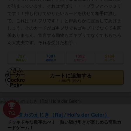
が詰まっています。それはずばり・・・ブラフとハッタリ
です！！押し付けてやりたいカードを伏せて相手に渡し
て、これはゴキブリです！」と声高らかに宣言してあげま
しょう。そのカードがゴキブリでもゴキブリでなくても関
係ありません。宣言する動物もゴキブリでなくてももちろ
ん大丈夫です。それを受けた相手...
737
7307
1392
5184
興味あり
経験あり
お気に入り
持ってる
カートに追加する
1,800円（税込）
7位
ハゲタカのえじき（Raj / Hol's der Geier）
ドッキドキな数字比べ！ 熱い駆け引きが楽しめる簡単カ
ードゲーム！