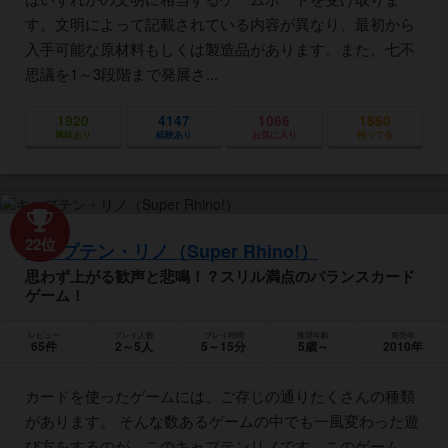
す。文明によって記載されている内容が異なり、最初から
入手可能な原材料もしくは製造品があります。また、七不
思議を1～3段階まで発展さ...
1920
4147
1066
1860
興味あり
経験あり
お気に入り
持ってる
22位
キャプテン・リノ（Super Rhino!）
思わず上がる歓声と悲鳴！？スリル満点のバランスカード
ゲーム！
レビュー
プレイ人数
プレイ時間
推奨年齢
発売年
65件
2～5人
5～15分
5歳～
2010年
カードを使ったゲームには、ご存じの通りたくさんの種類
があります。 そんな数あるゲームの中でも一風変わった遊
び方をするのが、このキャプテンリノです。このゲーム