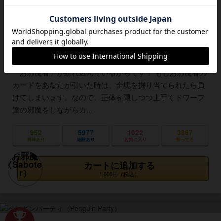
掘り当てるボードゲームです。 スタートのはしごのカード
から、７枚分空けて伏せたカードを３枚配置し、そのうち
の金塊があるカードまで道を繋げるように順番にカードを
出していきます。しかし、そう簡単には掘り当てる事がで
きません。何故なら、一緒にゲームをしている人達の中に
「お邪魔者」が紛れ込んでいるからです！ もしお邪魔者の
カードをあなたが引いた時は、金塊を掘り当てられたら負
けてしまいます。なので、正体を隠しつつ上手くドワーフ
達の邪魔をしながらカ...
952
5977
1022
3867
興味あり
経験あり
お気に入り
持ってる
カートに追加する
1,800円（税込）