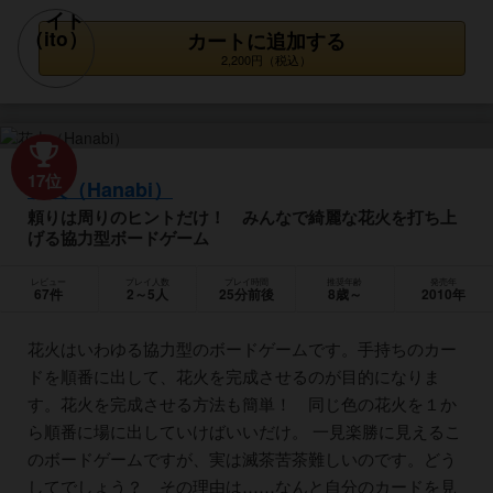
カートに追加する
2,200円（税込）
17位
花火（Hanabi）
頼りは周りのヒントだけ！ みんなで綺麗な花火を打ち上
げる協力型ボードゲーム
レビュー
プレイ人数
プレイ時間
推奨年齢
発売年
67件
2～5人
25分前後
8歳～
2010年
花火はいわゆる協力型のボードゲームです。手持ちのカー
ドを順番に出して、花火を完成させるのが目的になりま
す。花火を完成させる方法も簡単！ 同じ色の花火を１か
ら順番に場に出していけばいいだけ。 一見楽勝に見えるこ
のボードゲームですが、実は滅茶苦茶難しいのです。どう
してでしょう？ その理由は……なんと自分のカードを見