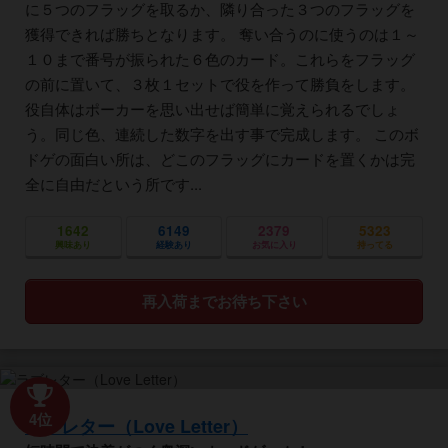
に５つのフラッグを取るか、隣り合った３つのフラッグを
獲得できれば勝ちとなります。 奪い合うのに使うのは１～
１０まで番号が振られた６色のカード。これらをフラッグ
の前に置いて、３枚１セットで役を作って勝負をします。
役自体はポーカーを思い出せば簡単に覚えられるでしょ
う。同じ色、連続した数字を出す事で完成します。 このボ
ドゲの面白い所は、どこのフラッグにカードを置くかは完
全に自由だという所です...
1642
6149
2379
5323
興味あり
経験あり
お気に入り
持ってる
再入荷までお待ち下さい
4位
ラブレター（Love Letter）