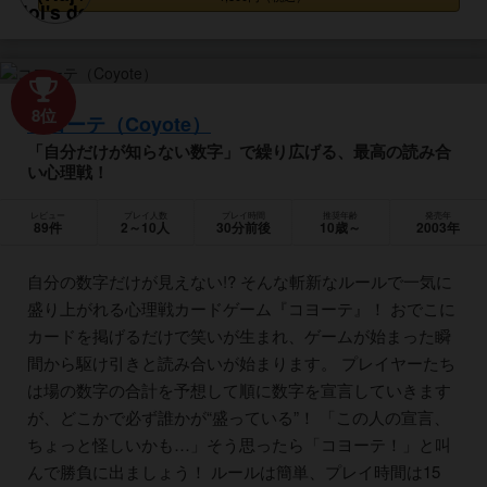
8位
コヨーテ（Coyote）
「自分だけが知らない数字」で繰り広げる、最高の読み合
い心理戦！
レビュー
プレイ人数
プレイ時間
推奨年齢
発売年
89件
2～10人
30分前後
10歳～
2003年
自分の数字だけが見えない!? そんな斬新なルールで一気に
盛り上がれる心理戦カードゲーム『コヨーテ』！ おでこに
カードを掲げるだけで笑いが生まれ、ゲームが始まった瞬
間から駆け引きと読み合いが始まります。 プレイヤーたち
は場の数字の合計を予想して順に数字を宣言していきます
が、どこかで必ず誰かが“盛っている”！ 「この人の宣言、
ちょっと怪しいかも…」そう思ったら「コヨーテ！」と叫
んで勝負に出ましょう！ ルールは簡単、プレイ時間は15