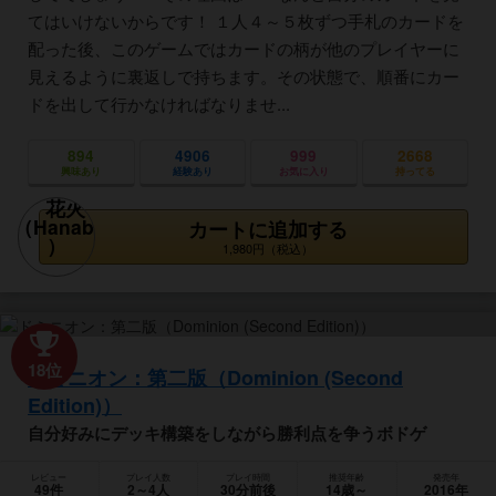
てはいけないからです！ １人４～５枚ずつ手札のカードを
配った後、このゲームではカードの柄が他のプレイヤーに
見えるように裏返しで持ちます。その状態で、順番にカー
ドを出して行かなければなりませ...
894
4906
999
2668
興味あり
経験あり
お気に入り
持ってる
カートに追加する
1,980円（税込）
18位
ドミニオン：第二版（Dominion (Second
Edition)）
自分好みにデッキ構築をしながら勝利点を争うボドゲ
レビュー
プレイ人数
プレイ時間
推奨年齢
発売年
49件
2～4人
30分前後
14歳～
2016年