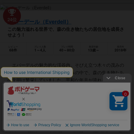
24位
エバーデール（Everdell）
この魅力溢れる世界で、森の生き物たちの居住地を成長さ
せよう！
レビュー
プレイ人数
プレイ時間
推奨年齢
発売年
68件
1～4人
40～80分
13歳～
2018年
エバーデルの魅力的な渓谷内。そびえ立つ木々の茂みの
中、蛇行する小川や苔状のくぼみの中で、森の生き物たち
の文明は繁栄していました。平和な年月が流れましたが、
新しい領土が定住し、新しい都市が確立される時が来まし
た。各プレイヤーはその仕事を任された生き物のグループ
のリーダーです。資源を使って建物を建てたり、動物を呼
び寄せながら最も町を発展させていきます。 自分の場に
カードを展開させることで、さまざまな能力やアクション
を獲得できます。ただし、カードは15枚までという上限が
あります。建物や動物の能力...