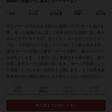
短時間で決着がつく奥深いカードゲーム！
レビュー
プレイ人数
プレイ時間
推奨年齢
発売年
114件
2～4人
20分前後
10歳～
2014年
プレイヤーの目的はある国のお姫様にラブレターを届ける
事。 様々な役職の人に渡して出来るだけお姫様に近い身分
の人にラブレターを託しましょう！ ルールがとにかくシン
プル。 １６枚のカードをシャッフルして１枚を抜きます。
(伏せカード) 全員に１枚ずつカードを配り、残りのカード
は山札とします。 １枚引いて１枚捨てるを繰り返し、捨て
る際に必ずカードの効果に従います。 カードの効果によっ
て脱落したプレイヤーは手札を公開します。 １人以外全員
脱落者が出た場所は残った人の勝ちとなり、山札がなく...
1039
7216
1711
5448
興味あり
経験あり
お気に入り
持ってる
再入荷までお待ち下さい