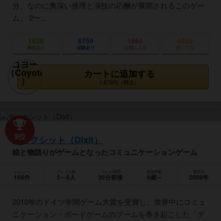
分、なのに奥深い推理と演技の応酬が展開されるこのゲー
ム。 2〜...
1029
6759
1660
4895
興味あり
経験あり
お気に入り
持ってる
カートに追加する
1,870円（税込）
9位
ディクシット（Dixit）
絵と物語りがゲームとなったコミュニケーションゲーム
レビュー
プレイ人数
プレイ時間
推奨年齢
発売年
108件
3～8人
30分前後
6歳～
2008年
2010年のドイツ年間ゲーム大賞を受賞し、世界中にコミュ
ニケーション・ボードゲームのブームを巻き起こした「デ