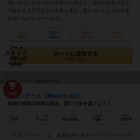
場に出ているカードの文字から始まり、自分の手札の文字
で終わる３文字以上の言葉を考え、思いついたらその言葉
を言いながらカードを出し...
622
5927
958
3915
興味あり
経験あり
お気に入り
持ってる
カートに追加する
1,500円（税込）
15位
モダンアート（Modern Art）
絵画の価格の相場を読み、競りで金を儲けよう！
レビュー
プレイ人数
プレイ時間
推奨年齢
発売年
75件
3～5人
45分前後
10歳～
1992年
「モダンアート」 は、 絵画をめぐるオークションゲームで