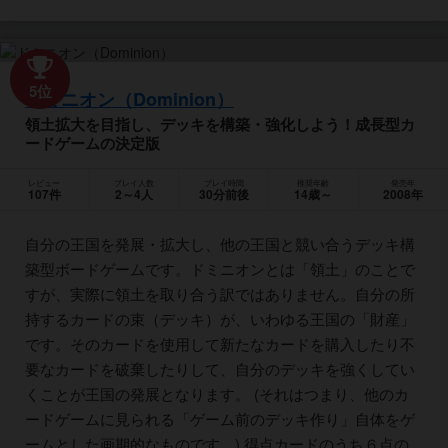
5位
ドミニオン（Dominion）
領土拡大を目指し、デッキを構築・強化しよう！成長型カ
ードゲームの決定版
レビュー
プレイ人数
プレイ時間
推奨年齢
発売年
107件
2～4人
30分前後
14歳～
2008年
自分の王国を発展・拡大し、他の王国と競い合うデッキ構
築型ボードゲームです。ドミニオンとは「領土」のことで
すが、実際に領土を取り合う訳ではありません。自分の所
持するカードの束（デッキ）が、いわゆる王国の「財産」
です。そのカードを使用して新たなカードを購入したり不
要なカードを破棄したりして、自分のデッキを強くしてい
くことが王国の発展となります。 (それはつまり、他のカ
ードゲームに見られる「ゲーム前のデッキ作り」自体をゲ
ームとした画期的なものです。) 得点カードのうち６点の