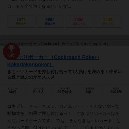
カードが全て無くなるか、いず...
1577
6654
2530
4133
興味あり
経験あり
お気に入り
持ってる
6位
ごきぶりポーカー（Cockroach Poker /
Kakerlakenpoker）
きも～いカードを押し付け合って1人負けを決める！仲良い
友達と遊ぶのがオススメ
レビュー
プレイ人数
プレイ時間
推奨年齢
発売年
88件
2～6人
20分前後
8歳～
2004年
ゴキブリ、クモ、ネズミ、カメムシ・・・そんないや～な
動物達を、相手に押し付けるっ！！ごきぶりポーカーはそ
んなボードゲームです。 でも、そんなきも～いカード、ど
うやって押し付ければいいの？ここにこのボドゲの面白さ