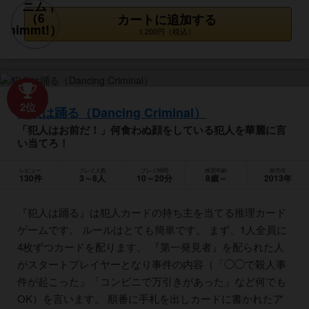
カートに追加する
1,200円（税込）
2位
犯人は踊る（Dancing Criminal）
「犯人はお前だ！」何食わぬ顔をしている犯人を華麗に言
い当てろ！
レビュー
プレイ人数
プレイ時間
推奨年齢
発売年
130件
3～8人
10～20分
8歳～
2013年
『犯人は踊る』は犯人カードの持ち主を当てる推理カード
ゲームです。 ルールはとても簡単です。 まず、1人全員に
4枚ずつカードを配ります。 『第一発見者』を配られた人
がスタートプレイヤーとなり事件の内容（「◯◯で殺人事
件が起こった」「コンビニで万引きがあった」など何でも
OK）を言います。 順番に手札を出しカードに書かれたア