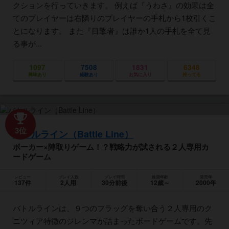
クションを行っていきます。 例えば『うわさ』の効果は全
てのプレイヤーは右隣りのプレイヤーの手札から1枚引くこ
とになります。 また『目撃者』は誰か1人の手札を全て見
る事が...
1097
7508
1831
6348
興味あり
経験あり
お気に入り
持ってる
3位
バトルライン（Battle Line）
ポーカー×陣取りゲーム！？戦略力が試される２人専用カ
ードゲーム
レビュー
プレイ人数
プレイ時間
推奨年齢
発売年
137件
2人用
30分前後
12歳～
2000年
バトルラインは、９つのフラッグを奪い合う２人専用のク
ニツィア特徴のジレンマが詰まったボードゲームです。先