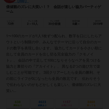
イト（ito）
価値観のズレに大笑い！？ 会話が楽しい協力パーティゲ
ーム
レビュー
プレイ人数
プレイ時間
推奨年齢
発売年
72件
2～10人
30分前後
8歳～
2019年
1〜100のカードが1人1枚ずつ配られ、数字を口にしたらア
ウトという制限の中、みんなでテーマに沿って自分のカー
ドの数字を表現し合います。 協力してカードを小さい順に
出して全員のカードを出し切る完全協力の『クモノイ
ト』、 会話の中で足して100になりそうなペアを見つける
協力と裏切りの『アカイイト』、 異なる2つの遊び方で楽
しむことが可能です。 3回クリアーしたら全員の勝利、そ
の前にライフが0になったら全員の敗北です。 伝わりそう
で伝わらないのがもどかしくも楽しい、価値観のズレに大
笑い...
638
4623
1157
3460
興味あり
経験あり
お気に入り
持ってる