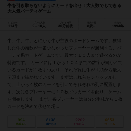
牛を引き取らないようにカードを出せ！大人数でもできる
大人気パーティゲーム
レビュー
プレイ人数
プレイ時間
推奨年齢
発売年
114件
2～10人
30分前後
8歳～
1994年
牛、牛、牛。とにかく牛が主役のボードゲームです。獲得
した牛の頭数が一番少なかったプレーヤーが勝利する、パ
ーティ系カードゲームです。最大で１０人まで遊べるのが
特徴です。 カードには１から１０４までの数字が書かれて
いるカードが１枚ずつあり、それぞれに牛が１頭から最大
７頭まで描かれています。まずはこれらをシャッフルし
て、上から４枚のカードを引いてそれぞれの列に配置しま
す。次に各プレーヤーに１０枚ずつカードを配り、ゲーム
を開始します。 まず、各プレーヤーは自分の手札から１枚
カードを決めて伏せて場...
994
8138
2202
6653
興味あり
経験あり
お気に入り
持ってる