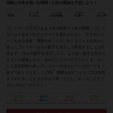
気軽に出来る深い心理戦！山札の構成を予想しよう！
レビュー
プレイ人数
プレイ時間
推奨年齢
発売年
90件
3～6人
45分前後
14歳～
2011年
プレイヤーの手元にある３枚の薔薇と１枚の髑髏。 プレイ
ヤーは１枚ずつ好きなカードを裏向きに出し、出されたカ
ードをある枚数、髑髏をめくらずにめくることが出来ると
思ったプレイヤーはその数字を宣言して勝負することが出
来ます。 誰かが数字を宣言したら、より多い数字を宣言で
きるかの勝負となり、他のプレイヤーが下りたとき、もっ
とも宣言枚数の多いプレイヤーが出されているカードを１
枚ずつめくります。 この時、髑髏を出すことなく宣言枚数
までめくることができれば１勝。ただし、めくることがで
きなければペナルティ...
1170
6210
1823
3398
興味あり
経験あり
お気に入り
持ってる