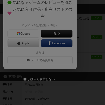
気になるゲームのレビューを読む
最新のお知らせ
お気に入り作品・所有リストの共
有
【4/11（日）、4/25（日）】ボードゲームで新たな出会
イベント
いを
ログイン / 会員登録（10秒）
2021年4月6日 16時14分の投稿
Google
X
【3/27（土）】シーシャを吸いながらボードゲー
イベント
ム！！
Apple
Facebook
2021年3月16日 10時57分の投稿
または
【2/21（日）】シーシャを吸いながらボードゲー
イベント
メールで会員登録
ム！！
2021年2月17日 14時22分の投稿
営業情報
しばらく表示しない
平均予算
平均2200円前後
料金レンジ
未登録～
未登録
平日営業
14時00分～23時00分