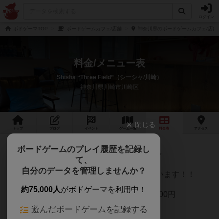
ログイン
ボドゲーマTOP
ボードゲームカフェ/店舗
神奈川県のボードゲームカフェ/店舗
料金/メニュー表
Shisha “Three Field”（シーシャ/川崎）
神奈川県川崎市川崎区
閉じる
トップ
ブログ
イベント
ゲーム
一覧
料金
表
アクセス
ボードゲームのプレイ履歴を記録し
シーシャ1台2,300円＋ワンドリンク500円〜
て、
自分のデータを管理しませんか？
※水とコーヒー・紅茶は飲み放題となっています！！
約75,000人
がボドゲーマを利用中！
お二人でシーシャをシェアされる場合＋1,000円
遊んだボードゲームを記録する