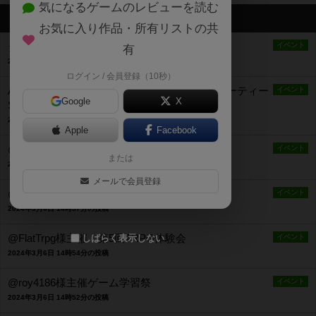
気になるゲームのレビューを読む
最新のお知らせ
お気に入り作品・所有リストの共
ダイスカフェ
イベント
有
2024年7月4日 11時49分の投稿
ログイン / 会員登録（10秒）
ACRボードゲーム7月例会「フロギストン・パーティー
イベント
Google
X
SP」
2024年7月4日 11時46分の投稿
Apple
Facebook
@2_645751様主催 第3回フロギストン・ナイト
イベント
または
2024年3月6日 14時59分の投稿
メールで会員登録
@FlatTrpg様主催 第6回TRPG体験会
イベント
2024年3月6日 14時57分の投稿
@FlatTrpg様主催 第5回TRPG体験会
しばらく表示しない
イベント
2024年3月6日 14時54分の投稿
@roy4186様主催ゲーム学習祭
イベント
2024年3月6日 14時52分の投稿