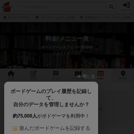
ログイン
ボドゲーマTOP
ボードゲームカフェ/店舗
北海道のボードゲームカフェ/店舗
料金/メニュー表
ボードゲームカフェバーTENNO
北海道札幌市西区
閉じる
トップ
ブログ
イベント
ゲーム
一覧
料金
表
アクセス
ボードゲームのプレイ履歴を記録し
て、
自分のデータを管理しませんか？
料金/メニュー表が登録されていません
約75,000人
がボドゲーマを利用中！
遊んだボードゲームを記録する