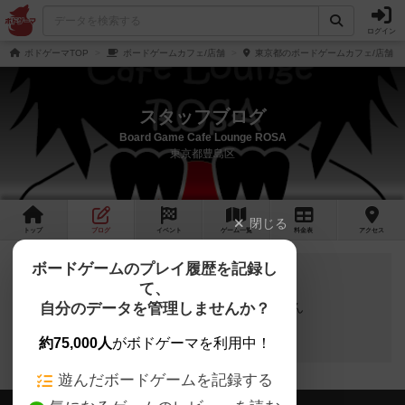
ログイン
ボドゲーマTOP
ボードゲームカフェ/店舗
東京都のボードゲームカフェ/店舗
スタッフブログ
Board Game Cafe Lounge ROSA
東京都豊島区
閉じる
トップ
ブログ
イベント
ゲーム
一覧
料金
表
アクセス
ボードゲームのプレイ履歴を記録し
て、
自分のデータを管理しませんか？
スタッフブログの投稿はありません
約75,000人
がボドゲーマを利用中！
遊んだボードゲームを記録する