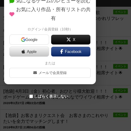
気になるゲームのレビューを読む
最新のお知らせ
お気に入り作品・所有リストの共
【池袋】6月2１日（日）初心者、おひとり様大歓
イベント
有
迎！！！ ボードゲーム軽量級～中量級 自粛おつかれリフレッ
シュ相席ナイト (対策バッチリ！！)
ログイン / 会員登録（10秒）
2020年6月1日 13時52分の投稿
Google
X
[池袋] 4月5日（日）初心者、おひとり様大歓迎！！！
イベント
ボードゲーム軽量級～中量級 みんなでワイワイ相席ナイト🌟
Apple
Facebook
2020年3月27日 2時30分の投稿
または
[池袋] 4月4日（土）初心者、おひとり様大歓迎！！！
イベント
ボードゲーム軽量級～中量級 みんなでワイワイ相席ナイト🌟
メールで会員登録
2020年3月27日 2時26分の投稿
[池袋] 4月3日（金）初心者、おひとり様大歓迎！！！
イベント
しばらく表示しない
ボードゲーム軽量級～中量級 みんなでワイワイ相席ナイト🌟
2020年3月27日 2時22分の投稿
【池袋】お客さまリクエスト会 お客さまのこれやり
イベント
たいを全力でマッチングします！
2018年8月7日 21時56分の投稿