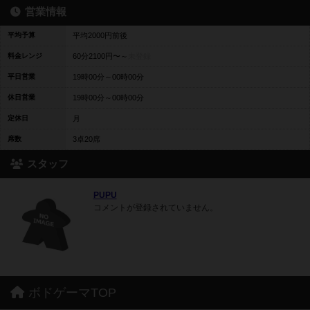
営業情報
平均予算
平均2000円前後
料金レンジ
60分2100円〜～
未登録
平日営業
19時00分～00時00分
休日営業
19時00分～00時00分
定休日
月
席数
3卓20席
スタッフ
PUPU
コメントが登録されていません。
ボドゲーマTOP