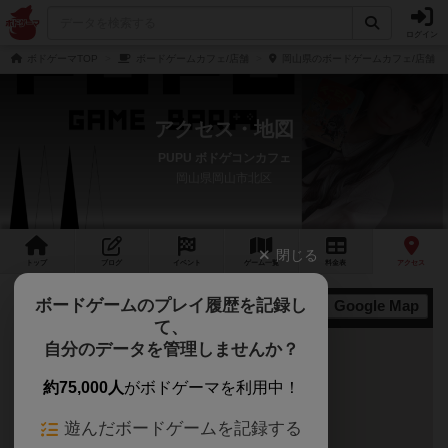
ログイン
ボドゲーマTOP
ボードゲームカフェ/店舗
岡山県のボードゲームカフェ/店舗
アクセス・地図
PUPU ボドゲコンカフェ
岡山県岡山市北区
閉じる
トップ
ブログ
イベント
ゲーム
一覧
料金
表
アクセス
ボードゲームのプレイ履歴を記録し
Google Map
地図
て、
自分のデータを管理しませんか？
約75,000人
がボドゲーマを利用中！
遊んだボードゲームを記録する