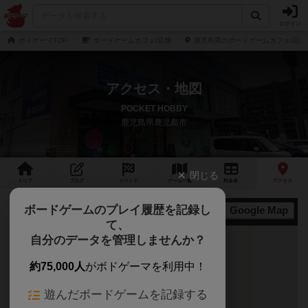
ログイン
ボドゲーマTOP
ボードゲームカフェ/店舗
鹿児島県のボードゲームカフェ/店舗
アクセス・地図
POCKET HOBBY
鹿児島県鹿児島市
閉じる
トップ
ブログ
イベント
ゲーム
一覧
料金
表
アクセス
ボードゲームのプレイ履歴を記録し
Google Map
地図
て、
自分のデータを管理しませんか？
約75,000人
がボドゲーマを利用中！
遊んだボードゲームを記録する