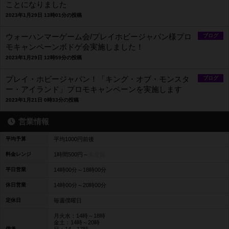
ことになりました
2023年1月29日 13時01分の投稿
ウォーハンマーゲーム会/プレイホビージャパン様プロ
ブログ
モキャンペーンボドゲ会実施しました！
2023年1月29日 12時59分の投稿
プレイ・ホビージャパン！「キング・オブ・モンスタ
ブログ
ー・アイランド」プロモキャンペーンを実施します
2023年1月21日 0時33分の投稿
営業情報
平均予算
平均1000円前後
料金レンジ
1時間500円～
未登録
平日営業
14時00分～18時00分
休日営業
14時00分～20時00分
定休日
毎週僕曜日
月火水：14時～18時
金土：14時～20時
備考