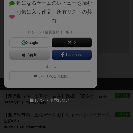
気になるゲームのレビューを読む
お気に入り作品・所有リストの共
有
ログイン / 会員登録（10秒）
Google
X
Apple
Facebook
〒890-0073
鹿児島県鹿児島市宇宿1丁目10-2
または
メールで会員登録
最新のお知らせ
【鹿児島市内・土曜ゲーム会】D&D・RPGゲーム会
イベント
しばらく表示しない
2023年2月14日 2時36分の投稿
【鹿児島市内・土曜ゲーム会】ウォーハンマーゲーム
イベント
会(AoS)
2023年2月14日 2時35分の投稿