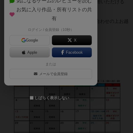
気になるゲームのレビューを読む
また、当店の公式ラインにて団体様がご利用いただける
クーポンをお配りしております！
お気に入り作品・所有リストの共
有
10月限定ですので、ぜひこの機会にお誘い合わせの上お越
しください！
ログイン / 会員登録（10秒）
Google
X
Apple
Facebook
lin.ee/xO6DbfrR
または
メールで会員登録
しばらく表示しない