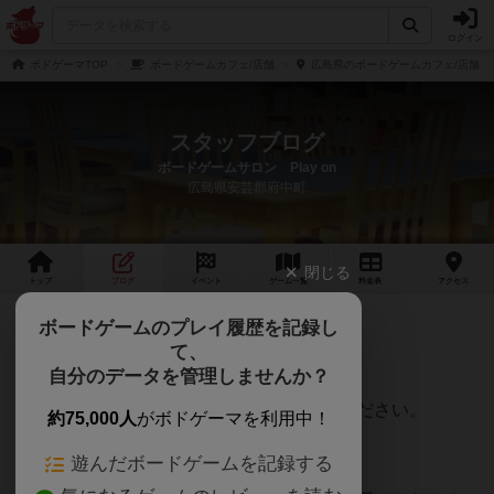
ログイン
ボドゲーマTOP
ボードゲームカフェ/店舗
広島県のボードゲームカフェ/店舗
スタッフブログ
ボードゲームサロン Play on
広島県安芸郡府中町
閉じる
トップ
ブログ
イベント
ゲーム
一覧
料金
表
アクセス
10月のカレンダーです
ボードゲームのプレイ履歴を記録し
て、
当店の10月のカレンダーです。
自分のデータを管理しませんか？
10月2日、3日は休業いたします。ご了承ください。
約75,000人
がボドゲーマを利用中！
遊んだボードゲームを記録する