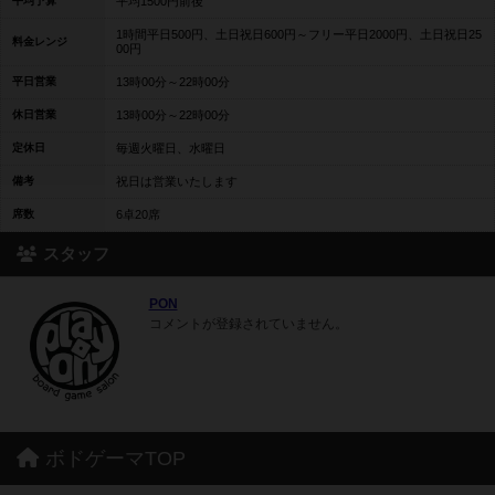
平均予算
平均1500円前後
1時間平日500円、土日祝日600円～フリー平日2000円、土日祝日25
料金レンジ
00円
平日営業
13時00分～22時00分
休日営業
13時00分～22時00分
定休日
毎週火曜日、水曜日
備考
祝日は営業いたします
席数
6卓20席
スタッフ
PON
コメントが登録されていません。
ボドゲーマTOP