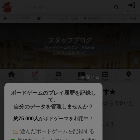
ログイン
ボドゲーマTOP
ボードゲームカフェ/店舗
広島県のボードゲームカフェ/店舗
スタッフブログ
ボードゲームサロン Play on
広島県安芸郡府中町
閉じる
トップ
ブログ
イベント
ゲーム
一覧
料金
表
アクセス
★2月20日は15時から営業いたします★
ボードゲームのプレイ履歴を記録し
て、
2月20日木曜日は、まことに勝手ながら15時から営業いた
自分のデータを管理しませんか？
します。
約75,000人
がボドゲーマを利用中！
お間違えの無いよう、よろしくお願いいたします。
遊んだボードゲームを記録する