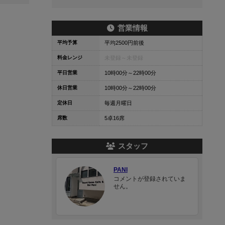
営業情報
平均予算
平均2500円前後
料金レンジ
未登録～
未登録
平日営業
10時00分～22時00分
休日営業
10時00分～22時00分
定休日
毎週月曜日
席数
5卓16席
スタッフ
PANI
コメントが登録されていま
せん。