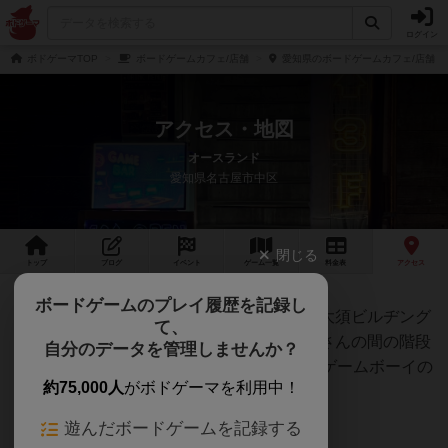
ログイン
ボドゲーマTOP
ボードゲームカフェ/店舗
愛知県のボードゲームカフェ/店舗
アクセス・地図
オースランド
愛知県名古屋市中区
閉じる
トップ
ブログ
イベント
ゲーム
一覧
料金
表
アクセス
ボードゲームのプレイ履歴を記録し
大須交差点を商店街方向に入ってすぐ、大大須ビルヂング
て、
の、大須珈琲さんと徳川ホルモンセンターさんの間の階段
自分のデータを管理しませんか？
を上って、3階までお越しください。3階のゲームボーイの
約75,000人
がボドゲーマを利用中！
ような扉を開けて店内にお入りください。
遊んだボードゲームを記録する
↓このような見た目の入り口です。↓