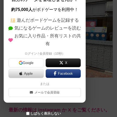
約75,000人
がボドゲーマを利用中！
遊んだボードゲームを記録する
気になるゲームのレビューを読む
お気に入り作品・所有リストの共
有
ログイン / 会員登録（10秒）
Google
X
Apple
Facebook
または
メールで会員登録
※この店舗ページは更新していません。
最新の情報は instagram か X をご覧ください。
しばらく表示しない