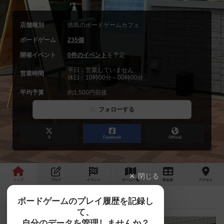
店舗種別
徳島のボードゲームカフェ
ボードゲーム
235個
開催イベント
0件のイベント
を予定
平日：営業していません
営業時間
休日：10時00分～00時00分
平均予算
約1,500円前後
フォローする
X
Facebook
Official
閉じる
トップ
ブログ
イベント
ゲーム
一覧
料金
表
アクセス
次の営業日は12/10(土)です
最新情報
ボードゲームのプレイ履歴を記録し
て、
自分のデータを管理しませんか？