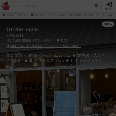
ログイン
ボドゲーマTOP
ボードゲームカフェ/店舗
徳島県のボードゲームカフェ/店舗
On the Table
〒770-0911
徳島県徳島市東船場町1丁目13 4F（
地図
）
0886554711（株式会社オリジナル／担当：溝口）
徳島駅近く ★ ボードゲームカフェ ★ 女性お一人でも
お気軽に ★ 相席リクエストOK ★ ビギナーさん歓迎