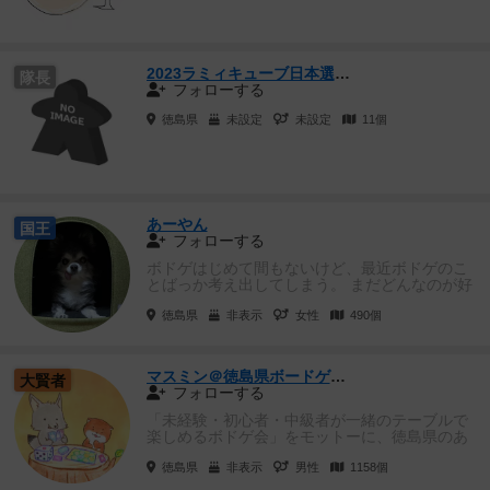
2023ラミィキューブ日本選手権予選会 in 徳島
隊長
フォローする
徳島県
未設定
未設定
11個
あーやん
国王
フォローする
ボドゲはじめて間もないけど、最近ボドゲのこ
とばっか考え出してしまう。 まだどんなのが好
きなのか自分でもよくわから...
徳島県
非表示
女性
490個
マスミン＠徳島県ボードゲーム会 "こよ～て"
大賢者
フォローする
「未経験・初心者・中級者が一緒のテーブルで
楽しめるボドゲ会」をモットーに、徳島県のあ
ちこちで毎月開催しています。 ...
徳島県
非表示
男性
1158個