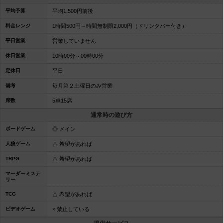
平均予算
平均1,500円前後
料金レンジ
1時間500円～時間無制限2,000円（ドリンクバー付き）
平日営業
営業していません
休日営業
10時00分～00時00分
定休日
平日
備考
毎月第２土曜日のみ営業
席数
5卓15席
通常時の遊び方
ボードゲーム
◎ メイン
人狼ゲーム
△ 希望があれば
TRPG
△ 希望があれば
マーダーミステ
リー
TCG
△ 希望があれば
ビデオゲーム
× 禁止している