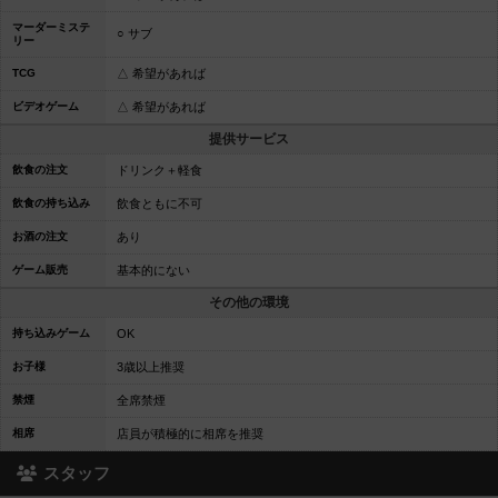
マーダーミステ
○ サブ
リー
TCG
△ 希望があれば
ビデオゲーム
△ 希望があれば
提供サービス
飲食の注文
ドリンク＋軽食
飲食の持ち込み
飲食ともに不可
お酒の注文
あり
ゲーム販売
基本的にない
その他の環境
持ち込みゲーム
OK
お子様
3歳以上推奨
禁煙
全席禁煙
相席
店員が積極的に相席を推奨
スタッフ