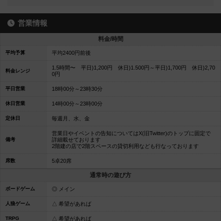
営業情報
料金/時間
平均予算
平均2400円前後
1.5時間〜 平日)1,200円 休日)1.500円～平日)1,700円 休日)2,70
料金レンジ
0円
平日営業
18時00分～23時30分
休日営業
14時00分～23時00分
定休日
毎週月、水、金
営業日やイベントの告知についてはX(旧Twitter)のトップに固定で
備考
詳細載せております
2階建の店で2階スペースの貸切利用なども行なっております
席数
5卓20席
通常時の遊び方
ボードゲーム
◎ メイン
人狼ゲーム
△ 希望があれば
TRPG
△ 希望があれば