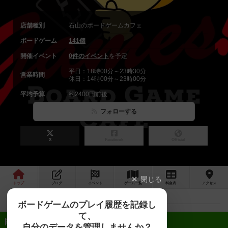
店舗種別
石山のボードゲームカフェ
ボードゲーム
141個
開催イベント
0件のイベント
を予定
平日：18時00分～23時30分
営業時間
休日：14時00分～23時00分
平均予算
約2400円前後
フォローする
X
Facebook
Official
閉じる
トップ
ブログ
イベント
ゲーム
一覧
料金
表
アクセス
ボードゲームのプレイ履歴を記録し
て、
近日開催予定のイベント
自分のデータを管理しませんか？