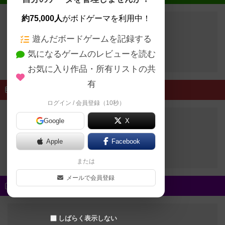
約75,000人
がボドゲーマを利用中！
遊んだボードゲームを記録する
開催予定のイベントはありません
気になるゲームのレビューを読む
お気に入り作品・所有リストの共
有
終了したイベント
ログイン / 会員登録（10秒）
Google
X
終了したイベントはありません
Apple
Facebook
または
メールで会員登録
新着スタッフブログ
しばらく表示しない