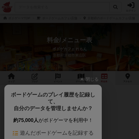
ログイン
ボドゲーマTOP
ボードゲームカフェ/店舗
京都府のボードゲームカフェ/店舗
料金/メニュー表
ボドゲカフェ れもん
京都府京都市東山区
閉じる
トップ
ブログ
イベント
ゲーム
一覧
料金
表
アクセス
ボードゲームのプレイ履歴を記録し
ゲーム利用料金
て、
自分のデータを管理しませんか？
当店は時間制料金となっております
約75,000人
がボドゲーマを利用中！
(表記はおひとり様ごと)
遊んだボードゲームを記録する