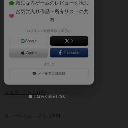
気になるゲームのレビューを読む
入店から３０分ごと
お気に入り作品・所有リストの共
有
２００円
ログイン / 会員登録（10秒）
Google
X
時間パック料金（全パック１ドリンク付）
Apple
Facebook
または
３時間 １２００円
メールで会員登録
５時間
１６００円
しばらく表示しない
フリータイム
２２００円