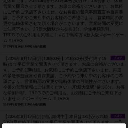
定休日です。木曜13時から21時30分(受付終了19時)まで、休日
営業で開店させて頂きます。お席に余裕がございます。お気軽
にご予約ご来店下さいませ。なお再度の緊急事態宣言や自粛要
請、ご予約やご来店中のお客様のご希望により、営業時間の変
更や臨時休業させて頂く場合がございます。営業時間の変更に
ご注意下さい。JR新大阪駅から徒歩3分。学生半額割引、
TRPGでのご利用も気軽に！ #西中島南方 #新大阪 #ボードゲー
ム #TRPG
2025年8月16日 19時14分の投稿
【2026年8月17日(月)13時00分】21時30分(受付終了19
ブログ
時)まで平日営業で開店させて頂きます。お席に余裕がございま
す。ご予約13時1組。お気軽にご予約ご来店下さいませ。再度
の緊急事態宣言や自粛要請、ご予約やご来店中のお客様のご希
望により、営業時間の変更や臨時休業の可能性がございます。
今後の営業情報にご注意ください。JR新大阪駅･徒歩3分。お得
な学割半額、TRPGでのご利用も。お気軽にご予約ご来店下さ
いませ☆ ＃ボードゲーム ＃TRPG
2025年6月30日 11時04分の投稿
【2026年8月17日(月)開店準備中】本日は13時から21時
ブログ
30分(受付終了19時)まで平日営業で開店させて頂きます。ご予