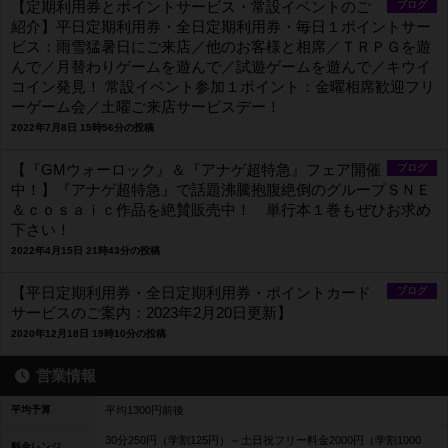
【定期利用券とポイントサービス・常設イベントのご
ブログ
紹介】平日定期利用券・全日定期利用券・毎日１ポイントサー
ビス：雨雪猛暑日にご来店／他のお客様と相席／ＴＲＰＧを遊
んで／月替わりゲームを遊んで／試遊ゲームを遊んで／キウイ
コイン発見！ 常設イベント参加１ポイント：金曜相席歓迎フリ
ーゲーム会／土曜ご来店サービスデー！
2022年7月8日 15時56分の投稿
【『GMウォーロック』＆『アナゲ超特急』フェア開催
ブログ
中！】『アナゲ超特急』で話題沸騰抱腹絶倒のグループＳＮＥ
＆ｃｏｓａｉｃ作品を絶賛販売中！ 単行本１巻もぜひお求め
下さい！
2022年4月15日 21時43分の投稿
【平日定期利用券・全日定期利用券・ポイントカード
ブログ
サービスのご案内：2023年2月20日更新】
2020年12月18日 19時10分の投稿
営業情報
平均予算
平均1300円前後
30分250円（学割125円）～土日祝フリー料金2000円（学割1000
料金レンジ