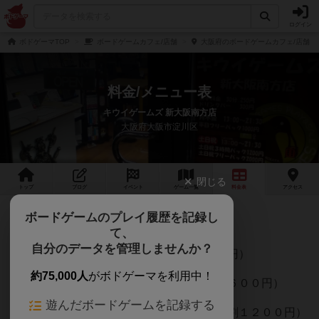
ログイン
ボドゲーマTOP
ボードゲームカフェ/店舗
大阪府のボードゲームカフェ/店舗
料金/メニュー表
キウイゲームズ 新大阪南方店
大阪府大阪市淀川区
閉じる
トップ
ブログ
イベント
ゲーム
一覧
料金
表
アクセス
ボードゲームのプレイ履歴を記録し
●プレイスペース利用料
て、
自分のデータを管理しませんか？
・通常料金：３０分２５０円（学割１５０円）
約75,000人
がボドゲーマを利用中！
・平日 フリーパック：１０００円（学割６００円）
遊んだボードゲームを記録する
・土日祝 フリーパック：２０００円（学割１２００円）