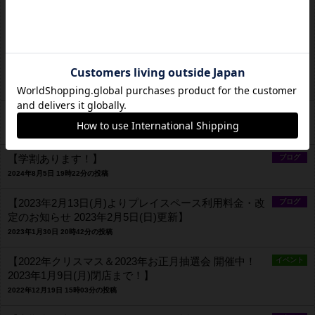
約13時1組。お席に余裕がございます。お気軽にご予約ご来店
下さいませ。なお再度の緊急事態宣言や自粛要請、ご予約やご
来店中のお客様のご希望により、営業時間の変更や臨時休業さ
せて頂く場合がございます。営業時間の変更にご注意下さい。
JR新大阪駅から徒歩3分。学生半額割引、TRPGでのご利用も
気軽に！ #西中島南方 #新大阪 #ボードゲーム #TRPG
2025年6月30日 10時58分の投稿
【ゲームランキング！】
ブログ
2024年9月20日 21時26分の投稿
【学割あります！】
ブログ
2024年8月5日 19時22分の投稿
【2023年2月13日(月)よりプレイスペース利用料金・改
ブログ
定のお知らせ 2023年2月5日(日)更新】
2023年1月30日 20時42分の投稿
【2022年クリスマス＆2023年お正月抽選会 開催中！
イベント
2023年1月9日(月)閉店まで！】
2022年12月19日 15時03分の投稿