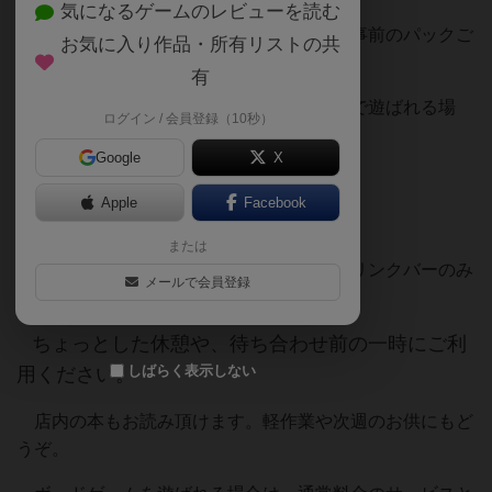
気になるゲームのレビューを読む
※料金は退出のお時間で計算しますので、事前のパックご
お気に入り作品・所有リストの共
利用の申請は不要です。
有
小学生以下のお子様が保護者の方と同卓で遊ばれる場
ログイン / 会員登録（10秒）
合、お子様１名様は利用料無料です。
Google
X
Apple
Facebook
●ドリンクバー
または
・お一人様、３９０円で飲み放題です。ドリンクバーのみ
メールで会員登録
のご利用も大歓迎。
ちょっとした休憩や、待ち合わせ前の一時にご利
しばらく表示しない
用ください。
店内の本もお読み頂けます。軽作業や次週のお供にもど
うぞ。