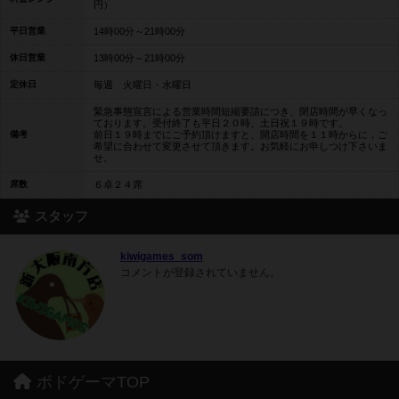
円）
平日営業
14時00分～21時00分
休日営業
13時00分～21時00分
定休日
毎週 火曜日・水曜日
緊急事態宣言による営業時間短縮要請につき、閉店時間が早くなっ
ております。受付終了も平日２０時、土日祝１９時です。
備考
前日１９時までにご予約頂けますと、開店時間を１１時からに，ご
希望に合わせて変更させて頂きます。お気軽にお申しつけ下さいま
せ。
席数
６卓２４席
スタッフ
kiwigames_som
コメントが登録されていません。
ボドゲーマTOP