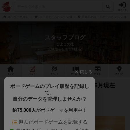
ログイン
ボドゲーマTOP
ボードゲームカフェ/店舗
宮城県のボードゲームカフェ/店舗
スタッフブログ
ひよこの杜
宮城県仙台市宮城野区
閉じる
トップ
ブログ
イベント
ゲーム
一覧
料金
表
アクセス
ひよこの杜で遊べる謎解き/2025年5月現在
ボードゲームのプレイ履歴を記録し
て、
ひよこの杜で遊べるカフェ謎一覧です！
自分のデータを管理しませんか？
持ち帰り謎は他にもたくさんあります！
約75,000人
がボドゲーマを利用中！
遊んだボードゲームを記録する