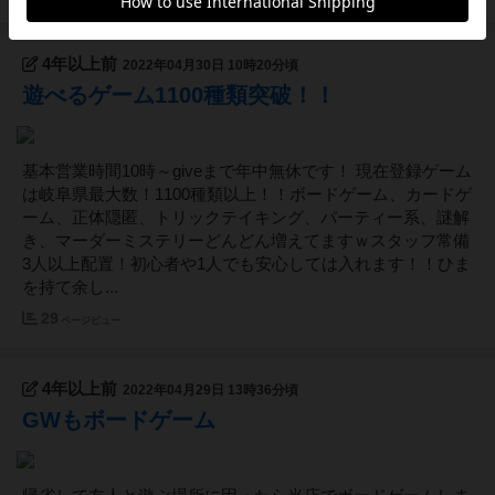
4年以上前
2022年04月30日 10時20分頃
遊べるゲーム1100種類突破！！
基本営業時間10時～giveまで年中無休です！ 現在登録ゲーム
は岐阜県最大数！1100種類以上！！ボードゲーム、カードゲ
ーム、正体隠匿、トリックテイキング、パーティー系、謎解
き、マーダーミステリーどんどん増えてますｗスタッフ常備
3人以上配置！初心者や1人でも安心しては入れます！！ひま
を持て余し...
29
ページビュー
4年以上前
2022年04月29日 13時36分頃
GWもボードゲーム