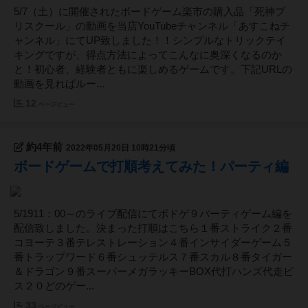
5/7（土）に開催されたボードゲーム楽市の購入品「死神プ
リスクール」の動画を当店YouTubeチャンネル「あすこねチ
ャンネル」にてUP致しました！！シンプルなトリックテイ
キングですが、得点方法によってこんなに奥深くなるのか
と！初心者、経験者ともに楽しめるゲームです。下記URLの
動画を見ればルー...
12
ページビュー
約4年前
2022年05月20日 10時21分頃
ボードゲームで打順考えてみた！パーティ編
5/1911：00～のライブ配信にてボドゲ９パーティゲーム編を
配信致しました。決まった打順はこちら１番ストライク２番
コヨーテ３番テレストレーション４番インサイダーゲーム５
番トラップワード６番シュッテルス７番スカル８番タイガー
＆ドラゴン９番スーパーメガラッキーBOX代打ハンズ代走ビ
ス２０どのゲー...
33
ページビュー