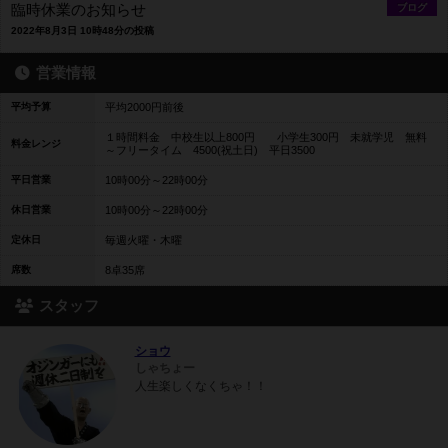
臨時休業のお知らせ
ブログ
2022年8月3日 10時48分の投稿
営業情報
平均予算
平均2000円前後
１時間料金 中校生以上800円 小学生300円 未就学児 無料
料金レンジ
～フリータイム 4500(祝土日) 平日3500
平日営業
10時00分～22時00分
休日営業
10時00分～22時00分
定休日
毎週火曜・木曜
席数
8卓35席
スタッフ
ショウ
しゃちょー
人生楽しくなくちゃ！！