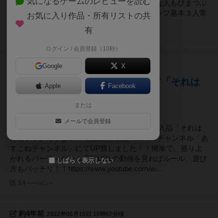
気になるゲームのレビューを読む
ゲ会参加するにも日付が合わない・・・そんな人もひまつぶ
しスペースな好きなゲームが遊べる！！スタッフ基本３人常
お気に入り作品・所有リストの共
駐だから、１人で来ても４...
有
31
ページビュー
ログイン / 会員登録（10秒）
Google
X
約4年前
2022年06月24日 15時35分頃
ボードゲーム楽市購入品動画LAST「それは
Apple
Facebook
死亡フラグですよDX」
または
メールで会員登録
5/7（土）に開催されたボードゲーム楽市の購入品「それは
死亡フラグですよDX」の動画を当店YouTubeチャンネル「あ
すこねチャンネル」にてUP致しました！！簡単で、盛り上
がれるパーティゲーム下記URLの動画を見ればルール、遊び
しばらく表示しない
方もバッチリ！！https://www.youtube.com/w...
14
ページビュー
約4年前
2022年06月15日 10時07分頃