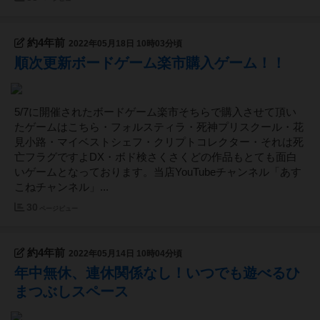
約4年前
2022年05月18日 10時03分頃
順次更新ボードゲーム楽市購入ゲーム！！
5/7に開催されたボードゲーム楽市そちらで購入させて頂い
たゲームはこちら・フォルスティラ・死神プリスクール・花
見小路・マイベストシェフ・クリプトコレクター・それは死
亡フラグですよDX・ボド検さくさくどの作品もとても面白
いゲームとなっております。当店YouTubeチャンネル「あす
こねチャンネル」...
30
ページビュー
約4年前
2022年05月14日 10時04分頃
年中無休、連休関係なし！いつでも遊べるひ
まつぶしスペース