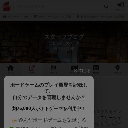
ログイン
ボドゲーマTOP
ボードゲームカフェ/店舗
岐阜県のボードゲームカフェ/店舗
スタッフブログ
ひまつぶしスペース
岐阜県岐阜市
閉じる
トップ
ブログ
イベント
ゲーム
一覧
料金
表
アクセス
約4年前
ボードゲームのプレイ履歴を記録し
2022年06月25日 11時04分頃
て、
暑い日はお店で涼みませんか？
自分のデータを管理しませんか？
約75,000人
がボドゲーマを利用中！
年中無休の当店は朝１０：００開店～２０：００ラストイン
（木曜日は１７：００～）ドリンク１本無料！（フリータイ
遊んだボードゲームを記録する
ムは２本）ボードゲームはやりたいけど、人が足りないボド