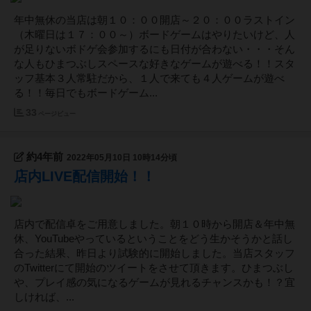
年中無休の当店は朝１０：００開店～２０：００ラストイン
（木曜日は１７：００～）ボードゲームはやりたいけど、人
が足りないボドゲ会参加するにも日付が合わない・・・そん
な人もひまつぶしスペースな好きなゲームが遊べる！！スタ
ッフ基本３人常駐だから、１人で来ても４人ゲームが遊べ
る！！毎日でもボードゲーム...
33
ページビュー
約4年前
2022年05月10日 10時14分頃
店内LIVE配信開始！！
店内で配信卓をご用意しました。朝１０時から開店＆年中無
休、YouTubeやっているということをどう生かそうかと話し
合った結果、昨日より試験的に開始しました。当店スタッフ
のTwitterにて開始のツイートをさせて頂きます。ひまつぶし
や、プレイ感の気になるゲームが見れるチャンスかも！？宜
しければ、...