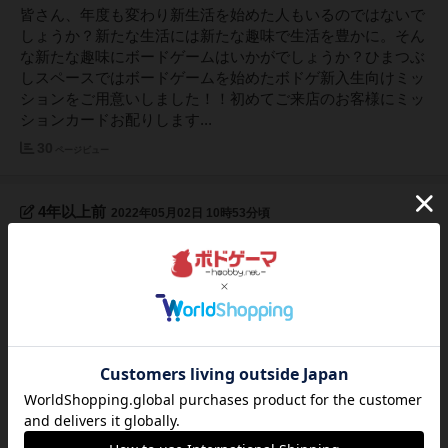
皆さん、年度も変わり新生活を始めた人もいるのではないで
しょうか？新たな生活には新たな趣味で生活を豊かに。そん
な新たな趣味にボードゲームはいかがでしょうか？ひまつぶ
しスペースではボードゲームを始めたボドゲ新入生向けミッ
ションをご用意いしました！！初めてご来店のお客様にミッ
ションカードお配りします...
30
ページビュー
4年以上前
2022年05月02日 10時53分頃
GWはご予約がオススメ！
大変ありがたいことに、GW初日から多くのお客様にご来店
いただいております。座席が満席になることもあり得ますの
で、ぜひご来店の際はご予約を頂けるとスムーズにご案内さ
せていただきます。来店の前にお電話頂けるだけでも、席を
調整できますのでオススメ致します。皆様のご来店お待ちし
ております。
44
ページビュー