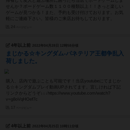
帰省して友人と遊ぶ場所に困ったら当店でボードゲームしま
せんか？ボードゲーム数１１００種類以上！！きっと楽しい
ゲームが見つかる！また、予約も受け付けております。お気
軽にご連絡下さい。皆様のご来店お待ちしております。
24
ページビュー
4年以上前
2022年04月28日 12時58分頃
まじかる☆キングダム‐パネテリア王都争乱入
荷しました。
購入、店内で遊ぶことも可能です！当店youtubeにてまじか
る☆キングダムプレイ動画UPされてます。宜しければ下記
リンクからどうぞ↓↓↓https://www.youtube.com/watch?
v=g8oVqHOef7c
17
ページビュー
4年以上前
2022年04月25日 10時11分頃