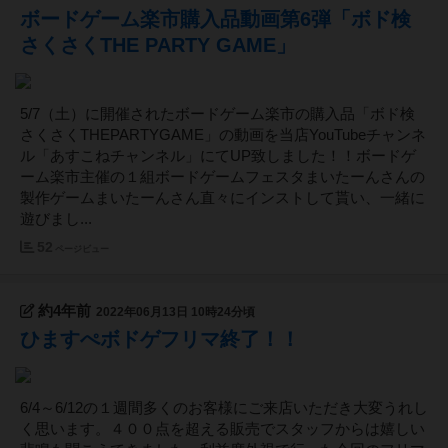
ボードゲーム楽市購入品動画第6弾「ボド検
さくさくTHE PARTY GAME」
5/7（土）に開催されたボードゲーム楽市の購入品「ボド検
さくさくTHEPARTYGAME」の動画を当店YouTubeチャンネ
ル「あすこねチャンネル」にてUP致しました！！ボードゲ
ーム楽市主催の１組ボードゲームフェスタまいたーんさんの
製作ゲームまいたーんさん直々にインストして貰い、一緒に
遊びまし...
52
ページビュー
約4年前
2022年06月13日 10時24分頃
ひますぺボドゲフリマ終了！！
6/4～6/12の１週間多くのお客様にご来店いただき大変うれし
く思います。４００点を超える販売でスタッフからは嬉しい