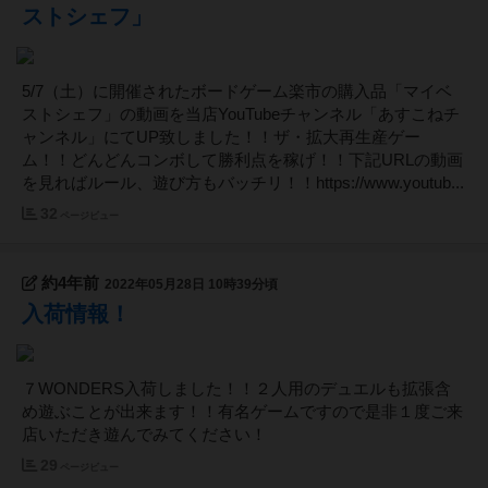
ストシェフ」
5/7（土）に開催されたボードゲーム楽市の購入品「マイベ
ストシェフ」の動画を当店YouTubeチャンネル「あすこねチ
ャンネル」にてUP致しました！！ザ・拡大再生産ゲー
ム！！どんどんコンボして勝利点を稼げ！！下記URLの動画
を見ればルール、遊び方もバッチリ！！https://www.youtub...
32
ページビュー
約4年前
2022年05月28日 10時39分頃
入荷情報！
７WONDERS入荷しました！！２人用のデュエルも拡張含
め遊ぶことが出来ます！！有名ゲームですので是非１度ご来
店いただき遊んでみてください！
29
ページビュー