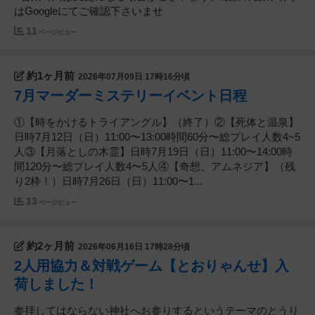
はGoogleにてご確認下さいませ
11
ページビュー
約1ヶ月前
2026年07月09日 17時16分頃
7月マーダーミステリーイベント日程
①【時をかけるトライアングル】（終了）②【死体と温泉】
日時7月12日（日）11:00〜13:00時間60分〜総プレイ人数4~5
人③【月落としの木霊】日時7月19日（日）11:00〜14:00時
間120分〜総プレイ人数4〜5人④【奇想、アムネジア】（残
り2枠！）日時7月26日（日）11:00〜1...
13
ページビュー
約2ヶ月前
2026年06月16日 17時28分頃
2人用協力＆対戦ゲーム【とおりゃんせ】入
荷しました！
参拝してはならない神社へお参りするというテーマのとうり