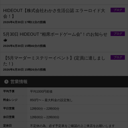
HIDEOUT【株式会社わかさ生活公認 エラーロイド大
ブログ
会！】
2026年4月30日 17時11分の投稿
5月30日 HIDEOUT “相席ボードゲーム会”！のお知らせ
ブログ
🫖
2026年4月30日 15時46分の投稿
【5月マーダーミステリーイベント】(定員に達しまし
ブログ
た！)
2026年4月30日 15時26分の投稿
営業情報
平均予算
平均1000円前後
料金レンジ
850円〜～最大料金の設定無し
平日営業
12時00分～22時00分
休日営業
12時00分～22時00分
定休日
不定休の為、必ず予定表をご確認の上ご来店をお願いします