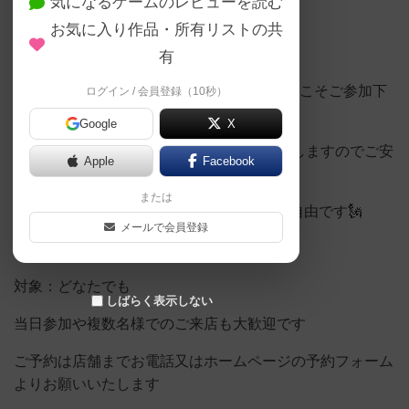
気になるゲームのレビューを読む
常連さんばかりで入りづらいイメージ…😵
お気に入り作品・所有リストの共
一人で行っても遊べるの……🫨
有
そんな不安で1歩を踏み出せなかったお客様こそご参加下
ログイン / 会員登録（10秒）
さい！🤗
Google
X
ゲームのルール説明はスタッフがサポートしますのでご安
Apple
Facebook
心ください。
または
5月30日(土)19:00~22:00の時間帯で来退店自由です🗽
メールで会員登録
料金：通常料金 or 3時間パック
対象：どなたでも
しばらく表示しない
当日参加や複数名様でのご来店も大歓迎です
ご予約は店舗までお電話又はホームページの予約フォーム
よりお願いいたします