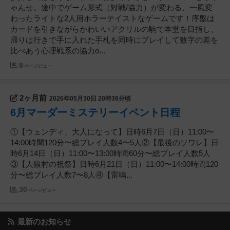
ゃんせ。途中でゲーム形式（対戦/協力）が変わる、一風変
わったライトな2人用ホラーテイストなゲームです！序盤は
カードを引きながらかわいいアクリルの駒で本堂を目指し、
帰りは行きで手に入れた手札を同時にプレイして数字の差を
比べあう心理戦系の協力o...
8
ページビュー
2ヶ月前
2026年05月30日 20時36分頃
6月マーダーミステリーイベント日程
①【ウェンディ、大人になって】日時6月7日（日）11:00〜
14:00時間120分〜総プレイ人数4〜5人②【最後のソワレ】日
時6月14日（日）11:00〜13:00時間60分〜総プレイ人数5人
③【人狼村の祝祭】日時6月21日（日）11:00〜14:00時間120
分〜総プレイ人数7〜8人④【雷鳴...
30
ページビュー
最新のお知らせ