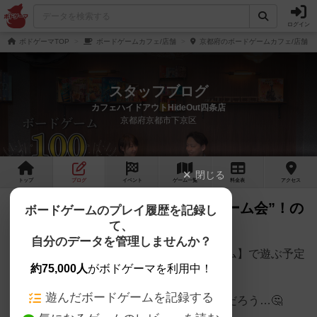
ログイン
ボドゲーマTOP
ボードゲームカフェ/店舗
京都府のボードゲームカフェ/店舗
スタッフブログ
カフェハイドアウトHideOut四条店
京都府京都市下京区
閉じる
トップ
ブログ
イベント
ゲーム
一覧
料金
表
アクセス
5月30日 HIDEOUT “相席ボードゲーム会”！の
ボードゲームのプレイ履歴を記録し
て、
お知らせ🫖
自分のデータを管理しませんか？
当日は正体隠匿系ボードゲーム【タイムボム】で遊ぶ予定
約75,000人
がボドゲーマを利用中！
です！
遊んだボードゲームを記録する
ボードゲームカフェってどんなところなんだろう…🤔