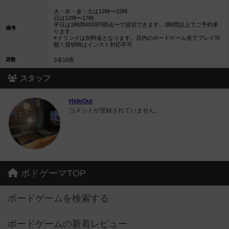
火・水・金・土は12時〜22時
日は12時〜17時
平日は1時間4000円税込〜で貸切できます。3時間以上でご予約承
備考
ります。
※ドリンクは別料金となります。店内のボードゲーム全てプレイ可
能！貸切時はインスト対応不可
席数
3卓16席
スタッフ
HideOut
コメントが登録されていません。
ボドゲーマTOP
ボードゲームを検索する
ボードゲームの新着レビュー