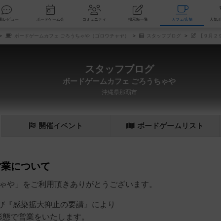
索
新着レビュー
ボードゲーム会
コミュニティ
掲示板一覧
カ
ボードゲームカフェ ごろうちゃや（ゴロウチャヤ）
スタッフブログ
【９月２
スタッフブログ
ボードゲームカフェ ごろうちゃや
沖縄県那覇市
開催
イベント
ボード
ゲーム
リスト
営業について
ちゃや」をご利用頂きありがとうございます。
び『感染拡大抑止の要請』により
形態で営業をいたします。