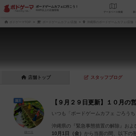
ボードゲームカフェに行こう！
610件以上の店舗情報
データベース
検
ボドゲーマTOP
ボードゲームカフェ/店舗
沖縄県のボードゲームカフェ/店舗
店舗
トップ
スタッフ
ブログ
国王
【９月２９日更新】１０月の
いつも「ボードゲームカフェ ごろう
沖縄県の『緊急事態措置の解除』およ
ゆーり
10月1日（金）
から当面の間、以下の