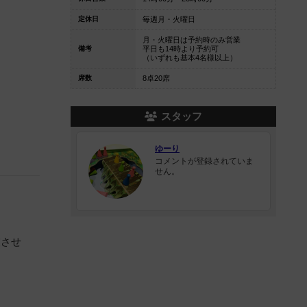
定休日
毎週月・火曜日
月・火曜日は予約時のみ営業
備考
平日も14時より予約可
（いずれも基本4名様以上）
席数
8卓20席
スタッフ
ゆーり
コメントが登録されていま
せん。
業させ
日