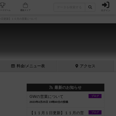
ログイン
フェ/店舗
人気ボードゲーム
通販ストア
９日更新】１０月の営業について
料金
/メニュー
表
アクセス
最新のお知らせ
GWの営業について
ブログ
2023年4月25日 19時40分の投稿
【１１月１日更新】１１月の営
ブログ