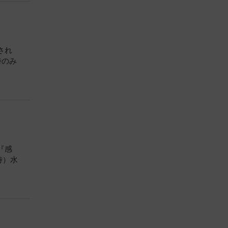
され
時のみ
『感
時）水