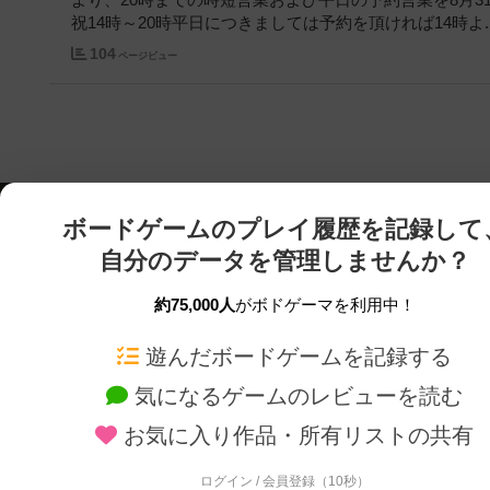
より、20時までの時短営業および平日の予約営業を8月3
祝14時～20時平日につきましては予約を頂ければ14時よ..
104
ページビュー
ボードゲームのプレイ履歴を記録して
自分のデータを管理しませんか？
約75,000人
がボドゲーマを利用中！
ボドゲーマTOP
ボードゲーム通販
遊んだボードゲームを記録する
気になるゲームのレビューを読む
ボードゲームを検索する
新作・再入荷情報
お気に入り作品・所有リストの共有
ボードゲームの新着レビュー
定番ボードゲームの通販
ボードゲーム会情報
国産ボードゲームの通販
ログイン / 会員登録（10秒）