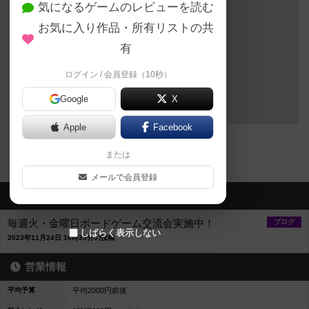
気になるゲームのレビューを読む
お気に入り作品・所有リストの共
有
ログイン / 会員登録（10秒）
Google
X
Apple
Facebook
〒530-0027
大阪府大阪市北区堂山町6-1 アジヨシビル4F
または
メールで会員登録
最新のお知らせ
毎週火・金曜日ボードゲーム交流会実施中！
ブログ
しばらく表示しない
2023年11月24日 16時39分の投稿
営業情報
平均予算
平均2000円前後