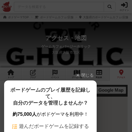
ログイン
ボドゲーマTOP
ボードゲームカフェ/店舗
大阪府のボードゲームカフェ/店舗
アクセス・地図
ゲームカフェバージーホリック
大阪府大阪市北区
閉じる
トップ
ブログ
イベント
ゲーム
一覧
料金
表
アクセス
ボードゲームのプレイ履歴を記録し
Google Map
地図
て、
自分のデータを管理しませんか？
約75,000人
がボドゲーマを利用中！
遊んだボードゲームを記録する