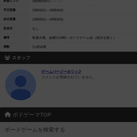
料金レンジ
1時間600円～
未登録
平日営業
15時00分～05時00分
休日営業
13時00分～05時00分
定休日
なし
備考
毎週火曜、金曜の19時～ボードゲーム会（祝日を除く）
席数
11卓50席
スタッフ
ゲームバージーホリック
コメントが登録されていません。
ボドゲーマTOP
ボードゲームを検索する