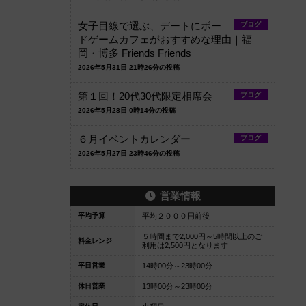
女子目線で選ぶ、デートにボー
ブログ
ドゲームカフェがおすすめな理由｜福
岡・博多 Friends Friends
2026年5月31日 21時26分の投稿
第１回！20代30代限定相席会
ブログ
2026年5月28日 0時14分の投稿
６月イベントカレンダー
ブログ
2026年5月27日 23時46分の投稿
営業情報
平均予算
平均２０００円前後
５時間まで2,000円～5時間以上のご
料金レンジ
利用は2,500円となります
平日営業
14時00分～23時00分
休日営業
13時00分～23時00分