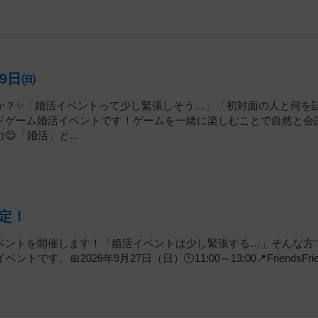
9日㈰
か？✨「婚活イベントって少し緊張しそう…」「初対面の人と何を
ドゲーム婚活イベントです！ゲームを一緒に楽しむことで自然と会
「婚活」と...
定！
ベントを開催します！「婚活イベントは少し緊張する…」そんな方
2026年9月27日（日）🕚11:00～13:00📍FriendsFrie