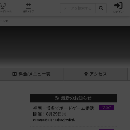
ログイン
フェ/店舗
人気ボードゲーム
通販ストア
ール🍁
料金
/メニュー
表
アクセス
最新のお知らせ
福岡・博多でボードゲーム婚活
ブログ
開催！8月29日㈰
2026年8月5日 16時55分の投稿