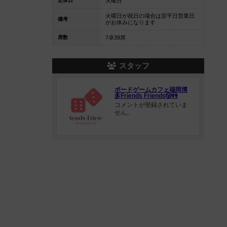
定休日
火曜日
火曜日が祝日の場合は翌平日営業日
備考
がお休みになります
席数
7卓39席
スタッフ
ボードゲームカフェ福岡博
多Friends Friends🎲👫
コメントが登録されていま
せん。