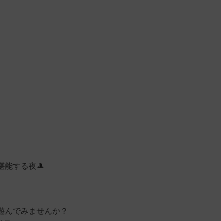
、
能する夜🎩
遊んでみませんか？