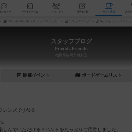
索
新着レビュー
ボードゲーム会
コミュニティ
掲示板一覧
カ
Friends Friends（フレンズフレンズ）
スタッフブログ
9月のイベントスケジュ
スタッフブログ
Friends Friends
福岡県福岡市博多区
開催
イベント
ボード
ゲーム
リスト
レンズです🎲☕️
ね。
楽しんでいただけるイベントをたっぷりご用意しました。