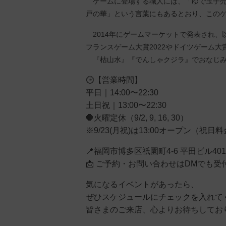
ゲームに登場する職人には、「ゆで玉子売
戸の華」という言葉にもあるとおり、この
2014年にゲームマーケットで発表され、
フランスゲーム大賞2022やドイツゲーム大
『枯山水』『でんしゃクジラ』でおなじみ
🕒【営業時間】
平日｜14:00〜22:30
土日祝｜13:00〜22:30
🛑火曜定休（9/2, 9, 16, 30）
※9/23(月祝)は13:00オープン（祝日
📍福岡市博多区祇園町4-6 平田ビル401
📩 ご予約・お問い合わせはDMでも受
気になるイベントがあったら、
ぜひスケジュールにチェックを入れてく
皆さまのご来店、心よりお待ちしており