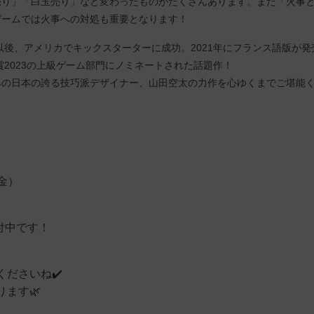
り」「白玉売り」など変わったものがたくさんあります。また「火事
ゲームでは火事への対処も重要となります！
以後、アメリカでキックスターターに成功。2021年にフランス語版が発
賞2023の上級ゲーム部門にノミネートされた話題作！
の日本の誇る技巧派デザイナー、山田空太の力作を心ゆくまでご堪能
料金）
付中です！
ださいね✔️
ます🌿