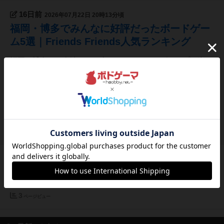
16日前
2026年07月22日 20時13分頃
福岡・博多でみんなに好評だったボードゲー
ム5選｜Friends Friends人気ランキング
福岡・博多で、友達とのお出かけやデート、グループで楽し
める遊びを探している方におすすめなのが、ボードゲームカ
フェです。福岡市博多区のボードゲームカフェ
「FriendsFriends」で、お客様から特に好評だったゲーム
TOP5をご紹介します。1位は、価値観の違いを楽しめる「サ
ンレンタン」。2位は...
4
ページビュー
16日前
2026年07月22日 20時11分頃
8月営業カレンダー
3
ページビュー