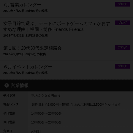
7月営業カレンダー
ブログ
2026年7月22日 20時09分の投稿
女子目線で選ぶ、デートにボードゲームカフェがおす
ブログ
すめな理由｜福岡・博多 Friends Friends
2026年5月31日 21時26分の投稿
第１回！20代30代限定相席会
ブログ
2026年5月28日 0時14分の投稿
６月イベントカレンダー
ブログ
2026年5月27日 23時46分の投稿
営業情報
平均予算
平均２０００円前後
料金レンジ
５時間まで2,000円～5時間以上のご利用は2,500円となります
平日営業
14時00分～23時00分
休日営業
13時00分～23時00分
定休日
火曜日