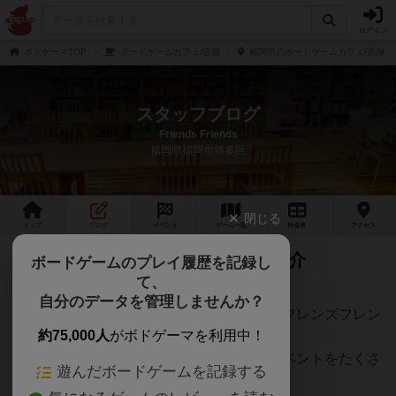
ログイン
ボドゲーマTOP
ボードゲームカフェ/店舗
福岡県のボードゲームカフェ/店舗
スタッフブログ
Friends Friends
福岡県福岡市博多区
閉じる
トップ
ブログ
イベント
ゲーム
一覧
料金
表
アクセス
7月のイベントスケジュールをご紹介
ボードゲームのプレイ履歴を記録し
て、
自分のデータを管理しませんか？
こんにちは！福岡博多ボードゲームカフェフレンズフレン
約75,000人
がボドゲーマを利用中！
ズです😊
今月も、みなさんに楽しんでいただけるイベントをたくさ
遊んだボードゲームを記録する
んご用意しました！