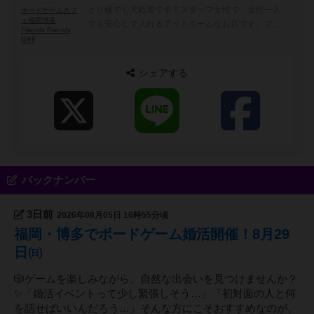
とり様でも大歓迎です！スタッフ女性で、女性一人
ボードゲームカフ
ェ福岡博多
でも安心して入れるアットホームなお店です。フレ
Friends Friends
ンズフレンズでは、福岡の女性が安心して遊べる空
🎲👫
間作りを目指しております。もちろん男性も大歓迎
です。ボードゲームを通じて友達を作ってみません
シェアする
か？
バックナンバー
3日前
2026年08月05日 16時55分頃
福岡・博多でボードゲーム婚活開催！8月29
日㈰
🎲ゲームを楽しみながら、自然な出会いを見つけませんか？
✨「婚活イベントって少し緊張しそう…」「初対面の人と何
を話せばいいんだろう…」そんな方にこそおすすめなのが、