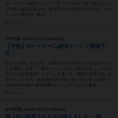
ボードゲーム婚活イベントです！ゲームを一緒に楽しむこと
で自然と会話が生まれ、初対面でも笑顔になれるのがこのイ
ベントの魅力😊「婚活」と...
7
ページビュー
9日前
2026年07月30日 16時44分頃
【予告】ボードゲーム婚活イベント開催予
定！
ゲームを楽しみながら、自然な出会いが見つかる交流イベン
トを開催します！「婚活イベントは少し緊張する…」そんな
方でも大丈夫😊ボードゲームを通して、笑顔で会話を楽しめ
るイベントです。📅2026年9月27日（日）🕚11:00～13:00📍
FriendsFriends🥤参加特典1ドリンクサービス！参加...
8
ページビュー
16日前
2026年07月23日 17時23分頃
🎲 7月の相席できる日が増えました！ 🎲