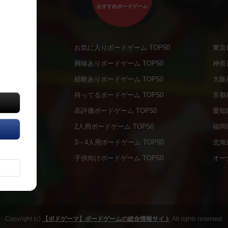
おすすめボードゲーム
お気に入りボードゲーム TOP50
東京
商品
興味ありボードゲーム TOP50
神奈
商品
経験ありボードゲーム TOP50
大阪
通販商品
持ってるボードゲーム TOP50
京都
販商品
高評価ボードゲーム TOP50
愛知
の通販商品
2人用ボードゲーム TOP50
福岡
の通販商品
3～4人用ボードゲーム TOP50
北海
について
子供向けボードゲーム TOP50
オー
ボドファン
Copyright (c)
【ボドゲーマ】ボードゲームの総合情報サイト
All rights reserved.