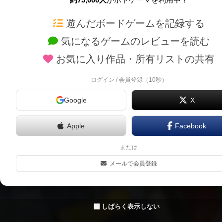
ボドゲーマTOP
ボードゲーム通販
遊んだボードゲームを記録する
気になるゲームのレビューを読む
ボードゲームを検索する
新作・再入荷情報
お気に入り作品・所有リストの共有
ボードゲームの新着レビュー
定番ボードゲームの通販
ボードゲーム会情報
国産ボードゲームの通販
ログイン / 会員登録（10秒）
メカニクス特集
子供向けボードゲームの
Google
X
掲示板・トピックス
2人用ボードゲームの通
ボドとも・会員一覧
20分以下のボードゲーム
Apple
Facebook
ボードゲーム業界コラム
60分以上のボードゲーム
または
ボドゲーマご利用案内
割引購入！ボドクーポン
メールで会員登録
クラウドファンディング 
しばらく表示しない