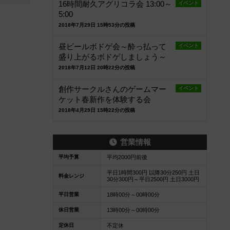
16時間耐久アグリコラ会 13:00～
イベント
5:00
2018年7月29日 15時53分の投稿
昼ビールボドゲ会～酔っ払って
イベント
盛り上がるボドゲしましょう～
2018年7月12日 20時22分の投稿
創作サークルさんのゲームマー
イベント
ケット春新作を体験する会
2018年4月29日 15時22分の投稿
営業情報
平均予算
平均2000円前後
平日1時間300円 以降30分250円 土日
料金レンジ
30分300円～平日2500円 土日3000円
平日営業
18時00分～00時00分
休日営業
13時00分～00時00分
定休日
不定休