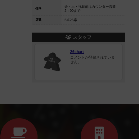
金・土・祝日前はカウンター営業
備考
2：00まで
席数
5卓26席
スタッフ
26chart
コメントが登録されていま
せん。