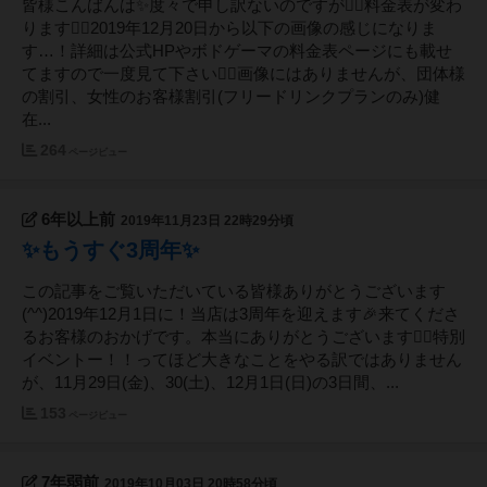
皆様こんばんは✨度々で申し訳ないのですが🙇‍♂️料金表が変わ
ります🙇‍♂️2019年12月20日から以下の画像の感じになりま
す…！詳細は公式HPやボドゲーマの料金表ページにも載せ
てますので一度見て下さい🙇‍♂️画像にはありませんが、団体様
の割引、女性のお客様割引(フリードリンクプランのみ)健
在...
264
ページビュー
6年以上前
2019年11月23日 22時29分頃
✨もうすぐ3周年✨
この記事をご覧いただいている皆様ありがとうございます
(^^)2019年12月1日に！当店は3周年を迎えます🎉来てくださ
るお客様のおかげです。本当にありがとうございます🙇‍♂️特別
イベントー！！ってほど大きなことをやる訳ではありません
が、11月29日(金)、30(土)、12月1日(日)の3日間、...
153
ページビュー
7年弱前
2019年10月03日 20時58分頃