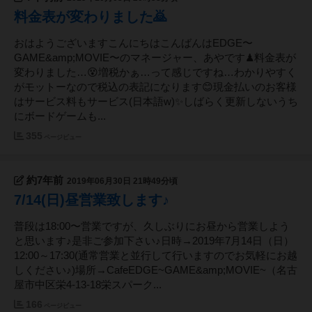
料金表が変わりました🙇
おはようございますこんにちはこんばんはEDGE〜
GAME&amp;MOVIE〜のマネージャー、あやです♟料金表が
変わりました…😵増税かぁ…って感じですね…わかりやすく
がモットーなので税込の表記になります😊現金払いのお客様
はサービス料もサービス(日本語w)✨しばらく更新しないうち
にボードゲームも...
355
ページビュー
約7年前
2019年06月30日 21時49分頃
7/14(日)昼営業致します♪
普段は18:00〜営業ですが、久しぶりにお昼から営業しよう
と思います♪是非ご参加下さい♪日時→2019年7月14日（日）
12:00～17:30(通常営業と並行して行いますのでお気軽にお越
しください♪)場所→CafeEDGE~GAME&amp;MOVIE~（名古
屋市中区栄4-13-18栄スパーク...
166
ページビュー