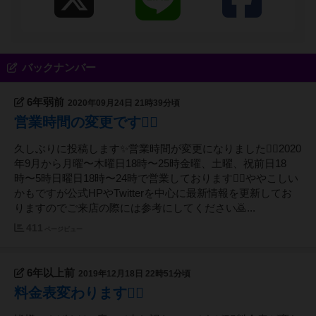
バックナンバー
6年弱前
2020年09月24日 21時39分頃
営業時間の変更です🙇‍♂️
久しぶりに投稿します✨営業時間が変更になりました🙇‍♂️2020
年9月から月曜〜木曜日18時〜25時金曜、土曜、祝前日18
時〜5時日曜日18時〜24時で営業しております🙇‍♂️ややこしい
かもですが公式HPやTwitterを中心に最新情報を更新してお
りますのでご来店の際には参考にしてください🙇‍...
411
ページビュー
6年以上前
2019年12月18日 22時51分頃
料金表変わります🙇‍♂️