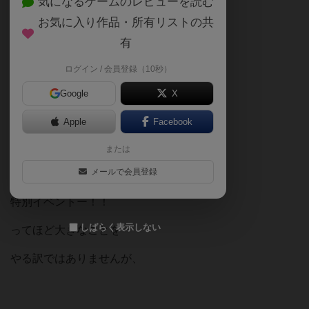
気になるゲームのレビューを読む
お気に入り作品・所有リストの共
2019年12月1日に！
有
当店は3周年を迎えます🎉
ログイン / 会員登録（10秒）
Google
X
来てくださるお客様のおかげです。
Apple
Facebook
本当にありがとうございます🙇‍♂️
または
メールで会員登録
特別イベントー！！
しばらく表示しない
ってほど大きなことを
やる訳ではありませんが、