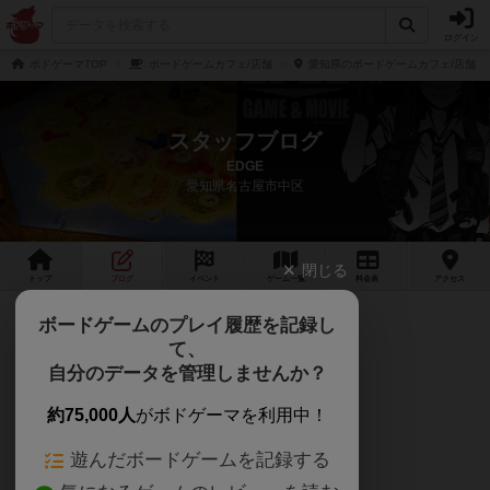
ログイン
ボドゲーマTOP
ボードゲームカフェ/店舗
愛知県のボードゲームカフェ/店舗
スタッフブログ
EDGE
愛知県名古屋市中区
閉じる
トップ
ブログ
イベント
ゲーム
一覧
料金
表
アクセス
✨もうすぐ3周年✨
ボードゲームのプレイ履歴を記録し
て、
この記事をご覧いただいている皆様
自分のデータを管理しませんか？
ありがとうございます(^^)
約75,000人
がボドゲーマを利用中！
遊んだボードゲームを記録する