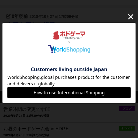
8年弱前
2018年10月27日 17時09分頃
☆新☆店内の様子
現在の店内の様子(席数とか)をご紹介します♪まずはテーブル
席♪奥に大人数で座れるテーブル席手前は2〜4人くらい座れ
るテーブル席の2卓です♪奥の席はマットを敷くのでテーブル
の間のくぼみも気になりません。(また、奥の席は分割可能
です。)そしてカウンター席(イスは1枚目の写真の感じに変わ
ってます！！...
522
ページビュー
最新のお知らせ
営業時間の変更です🙇‍♂️
ブログ
2020年9月24日 21時39分の投稿
お昼のボードゲーム会 in EDGE
イベント
2020年1月28日 21時37分の投稿