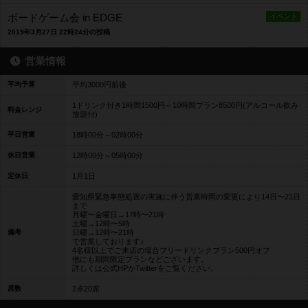
ボードゲーム会 in EDGE
イベント
2019年3月27日 22時24分の投稿
営業情報
平均予算
平均3000円前後
1ドリンク付き1時間1500円～10時間プラン8500円(アルコール飲み
料金レンジ
放題付)
平日営業
18時00分～02時00分
休日営業
12時00分～05時00分
定休日
1月1日
愛知県緊急事態処置の実施に伴う営業時間の変更により14日〜21日
まで
月曜〜金曜日→17時〜21時
土曜→12時〜5時
備考
日曜→12時〜21時
で営業しております♪
4名様以上でご来店の場合フリードリンクプラン500円オフ
他にも期間限定プランなどございます。
詳しくは公式HPかTwitterをご覧ください。
席数
2卓20席