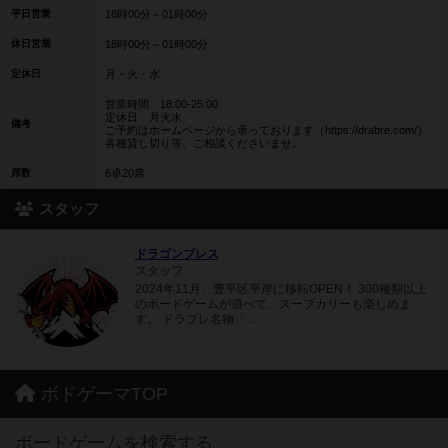
平日営業
18時00分～01時00分
休日営業
18時00分～01時00分
定休日
月・火・水
営業時間 18:00-25:00
定休日 月火水
備考
ご予約はホームページから承っております（https://drabre.com/）
各種貸し切り等、ご相談くださいませ。
席数
6卓20席
スタッフ
ドラゴンブレス
スタッフ
2024年11月、豊平区平岸に移転OPEN！ 300種類以上
のボードゲームが遊べて、スープカリーも楽しめま
す。 ドラブレ名物「...
ボドゲーマTOP
ボードゲームを検索する