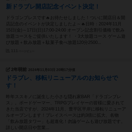
新ドラブレ開店記念イベント決定！
ドラゴンブレスです🔥お待たせしました！ついに開店日＆開
店記念のイベントが決定しましたよ～🔥日時：2024年11月
15日(金)～17日(日)17:00-24:00 オープン記念割引価格で飲み
放題コースをご提供いたします！ ・3大放題コース ゲーム遊
び放題＋飲み放題＋駄菓子食べ放題120分2500...
111
ページビュー
2年弱前
2024年11月03日 20時17分頃
ドラブレ、移転リニューアルのお知らせで
す！
昨年ススキノに誕生した小さな隠れ家BAR「ドラゴンブレ
ス」。ボードゲーマー、TRPGプレイヤーの皆様に愛されて
きた当店ですが、2024年11月、豊平区平岸に移転リニューア
ルオープンします！プレイスペースは約3倍に拡大、名物
「飲み放題タワー」も超進化！勿論ゲームも遊び放題です。
詳しい開店日や営業...