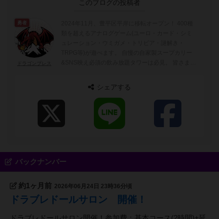
このブログの投稿者
2024年11月、豊平区平岸に移転オープン！ 400種
勇者
類を超えるアナログゲーム(ユーロ・カード・シミ
ュレーション・ウミガメ・トリビア・謎解き・
TRPG等)が遊べます。 自慢の自家製スープカリー
&SNS映え必須の飲み放題タワーは必見。 皆さまの
ドラゴンブレス
ご来店お待ちしております！ 開店スケジュールや
イベントなど、詳しくは公式ホームページ
シェアする
（https://drabre.com/） にてご確認くださいませ❗️ 皆
様のご来店をお待ちしております🔥
バックナンバー
約1ヶ月前
2026年06月24日 23時36分頃
ドラブレドールサロン 開催！
ドラブレドールサロン開催！参加費：基本コース(2時間)+延