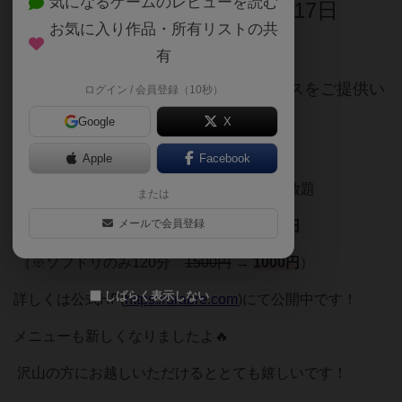
気になるゲームのレビューを読む
日時：2024年11月15日(金)～17日
お気に入り作品・所有リストの共
(日)17:00-24:00
有
オープン記念割引価格
で飲み放題コースをご提供い
ログイン / 会員登録（10秒）
たします！
Google
X
・3大放題コース
Apple
Facebook
ゲーム遊び放題＋飲み放題＋駄菓子食べ放題
または
メールで会員登録
120分
2500円
→
1500円
（※ソフドリのみ120分
1500円
→
1000円
）
しばらく表示しない
詳しくは公式HP(
https://drabre.com
)にて公開中です！
メニューも新しくなりましたよ🔥
沢山の方にお越しいただけるととても嬉しいです！