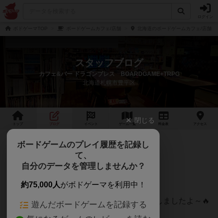
ログイン
ボドゲーマTOP
ボードゲームカフェ/店舗
北海道のボードゲームカフェ/店舗
スタッフブログ
カフェ&バー ドラゴンブレス BOARDGAME+TRPG
北海道札幌市豊平区
閉じる
トップ
ブログ
イベント
ゲーム
一覧
料金
表
アクセス
新ドラブレ開店記念イベント決定！
ボードゲームのプレイ履歴を記録し
て、
ドラゴンブレスです🔥
自分のデータを管理しませんか？
お待たせしました！
約75,000人
がボドゲーマを利用中！
ついに
開店日＆開店記念のイベント
が決定しましたよ～🔥
遊んだボードゲームを記録する