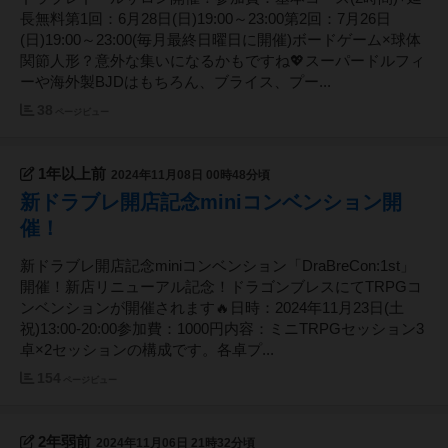
長無料第1回：6月28日(日)19:00～23:00第2回：7月26日
(日)19:00～23:00(毎月最終日曜日に開催)ボードゲーム×球体
関節人形？意外な集いになるかもですね💖スーパードルフィ
ーや海外製BJDはもちろん、ブライス、プー...
38
ページビュー
1年以上前
2024年11月08日 00時48分頃
新ドラブレ開店記念miniコンベンション開
催！
新ドラブレ開店記念miniコンベンション「DraBreCon:1st」
開催！新店リニューアル記念！ドラゴンブレスにてTRPGコ
ンベンションが開催されます🔥日時：2024年11月23日(土
祝)13:00-20:00参加費：1000円内容：ミニTRPGセッション3
卓×2セッションの構成です。各卓プ...
154
ページビュー
2年弱前
2024年11月06日 21時32分頃