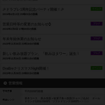
🎉ドラブレ1周年記念パーティ開催！🎉
イベント
2024年4月12日 20時05分の投稿
営業日時等の変更のお知らせ⌚
ブログ
2024年2月8日 17時39分の投稿
年末年始休業のお知らせ
ブログ
2023年12月26日 23時18分の投稿
新しい飲み放題プラン、「飲みほタワー」誕生！
ブログ
2023年12月26日 23時11分の投稿
DraBreクリスマスNight開催！
イベント
2023年11月28日 20時32分の投稿
営業情報
平均予算
平均3000円前後
基本コース 飲み放題＋駄菓子食べ放題(チャージ込み) オール
料金レンジ
ドリンク120分2600円 ソフトドリンク1600円～
未登録