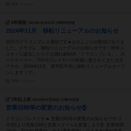
141
ページビュー
2年弱前
2024年10月03日 19時09分頃
2024年11月 移転リニューアルのお知らせ
10月のドラゴンブレス通信です🔥お久しぶりの配信になりま
した。ドラブレ、移転リニューアルのお知らせです！昨年ス
スキノに誕生した小さな隠れ家BAR「ドラゴンブレス」。ボ
ードゲーマー、TRPGプレイヤーの皆様に愛されてきた当店
ですが、2024年11月、豊平区平岸に移転リニューアルオープ
ンします！プ...
156
ページビュー
2年以上前
2024年02月08日 17時39分頃
営業日時等の変更のお知らせ⌚
ドラゴンブレスです🔥 営業日時等の変更のお知らせです❕ 2
月9日より営業日時と営業スタイルを変更します⌚ 営業時間
18:00～翌2:00 営業日・金土(通常営業)・日火水木(予約営業