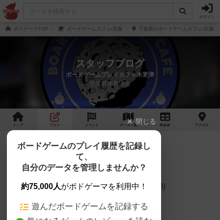
ログイン
ボドゲーマTOP
ボードゲームカフェ/店舗
千葉県のボードゲームカフェ/店舗
スタッフブログ
ボードゲームプレイカフェ木更津
千葉県木更津市
閉じる
トップ
ブログ
イベント
ゲーム
一覧
料金
表
アクセス
2025年12月の営業日
ボードゲームのプレイ履歴を記録し
て、
2025年12月の営業日のご連絡です。
自分のデータを管理しませんか？
通常営業日(13:00～22:00,Last in ～20:00)
約75,000人
がボドゲーマを利用中！
遊んだボードゲームを記録する
12/5(金) 15:00～ ,12/6(土)