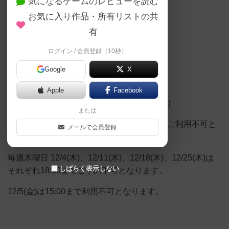
気になるゲームのレビューを読む
12/12(金),1/13(土)
お気に入り作品・所有リストの共
有
12/19(金)
ログイン / 会員登録（10秒）
12/26(金),12/27(土)
Google
X
休業日
Apple
Facebook
12/1(月),12/8(月),12/9(火),12/10(水),12/14(日)
または
12/20(土),12/21(日)は貸し切りのためその他ご利用不可と
メールで会員登録
なります。
毎週木曜日 12/4(木)、12/11(木)、12/18(木)、12/25(木)は
しばらく表示しない
それぞれ18:30までご予約不可となります。
12/5(金)は15:00まで利用不可となります。