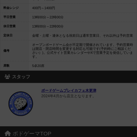
料金レンジ
400円～1400円
平日営業
13時00分～22時00分
休日営業
13時00分～22時00分
定休日
金曜・土曜・連休となる祝前日は通常営業日、それ以外は予約営業
オープンボードゲーム会が不定期で開催されています。予約営業時
は開店・閉店時間を変更する対応も可能です(予約時にご相談くだ
備考
さい）)。公式サイト営業カレンダーやXで営業予定を発信していま
す。
席数
5卓20席
スタッフ
ボードゲームプレイカフェ木更津
2024年4月から店主となります。
ボドゲーマTOP