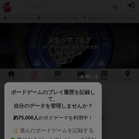
ログイン
ボドゲーマTOP
ボードゲームカフェ/店舗
千葉県のボードゲームカフェ/店舗
スタッフブログ
ボードゲームプレイカフェ木更津
千葉県木更津市
閉じる
トップ
ブログ
イベント
ゲーム
一覧
料金
表
アクセス
2025年11月の営業日
ボードゲームのプレイ履歴を記録し
て、
2025年11月の営業日のご連絡です。
自分のデータを管理しませんか？
通常営業日(13:00～22:00,Last in ～20:00)
約75,000人
がボドゲーマを利用中！
遊んだボードゲームを記録する
11/1(土)