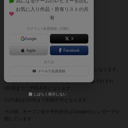
気になるゲームのレビューを読む
11/7(金) 15:00～ ,11/8(土)
お気に入り作品・所有リストの共
有
11/14(金)
ログイン / 会員登録（10秒）
11/21(金),11/22(土),
11/23(日)
,11/24(月祝)
Google
X
休業日
Apple
Facebook
11/15(土),16(日),17(月),
23(日)
または
11/9(日)は貸し切りのためその他ご利用不可となります。
メールで会員登録
11/6(木)、11/13(木)、11/20(木)、11/27(木)はそれぞれ
18:30までご予約不可となります。
しばらく表示しない
11/7(金)は15:00まで利用不可となります。
その他、オープン会や予約状況はGoogleカレンダーで公
開しています。