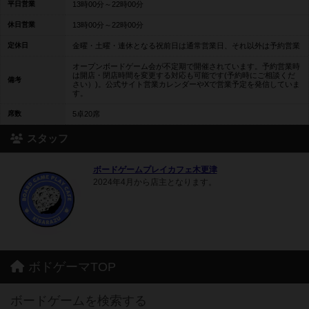
平日営業
13時00分～22時00分
休日営業
13時00分～22時00分
定休日
金曜・土曜・連休となる祝前日は通常営業日、それ以外は予約営業
オープンボードゲーム会が不定期で開催されています。予約営業時
は開店・閉店時間を変更する対応も可能です(予約時にご相談くだ
備考
さい）)。公式サイト営業カレンダーやXで営業予定を発信していま
す。
席数
5卓20席
スタッフ
ボードゲームプレイカフェ木更津
2024年4月から店主となります。
ボドゲーマTOP
ボードゲームを検索する