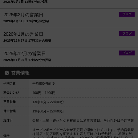
2026年3月6日 14時57分の投稿
2026年2月の営業日
ブログ
2026年1月31日 17時28分の投稿
2026年1月の営業日
ブログ
2025年12月27日 17時33分の投稿
2025年12月の営業日
ブログ
2025年11月29日 17時22分の投稿
営業情報
平均予算
平均800円前後
料金レンジ
400円～1400円
平日営業
13時00分～22時00分
休日営業
13時00分～22時00分
定休日
金曜・土曜・連休となる祝前日は通常営業日、それ以外は予約営業
オープンボードゲーム会が不定期で開催されています。予約営業時
は開店・閉店時間を変更する対応も可能です(予約時にご相談くだ
備考
さい）)。公式サイト営業カレンダーやXで営業予定を発信していま