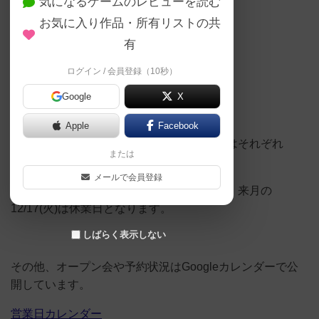
気になるゲームのレビューを読む
11/8(金), 11/9(土)
お気に入り作品・所有リストの共
有
11/22(金), 11/23(土)
ログイン / 会員登録（10秒）
10/29(金),11/30(土)
Google
X
休業日
Apple
Facebook
11/7(木)、11/14(木)、11/21(木)、11/28(木)はそれぞれ
または
18:30までご予約不可となります。
メールで会員登録
11/3(日)、11/15(金)、11/16(土)、11/17(日)、来月の
12/17(火)は休業日となります。
しばらく表示しない
その他、オープン会や予約状況はGoogleカレンダーで公
開しています。
営業日カレンダー