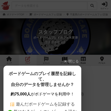
ログイン
ボドゲーマTOP
ボードゲームカフェ/店舗
千葉県のボードゲームカフェ/店舗
スタッフブログ
ボードゲームプレイカフェ木更津
千葉県木更津市
閉じる
トップ
ブログ
イベント
ゲーム
一覧
料金
表
アクセス
2024年11月の営業日
ボードゲームのプレイ履歴を記録し
て、
2024年11月の営業日のご連絡です。
自分のデータを管理しませんか？
通常営業日(13:00～22:00,Last in ～20:00)
約75,000人
がボドゲーマを利用中！
遊んだボードゲームを記録する
11/1(金),11/2(土),11/4(月)