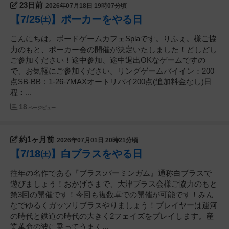
23日前
2026年07月18日 19時07分頃
【7/25㈯】ポーカーをやる日
こんにちは。ボードゲームカフェSplaです。りふぇ。様ご協
力のもと、ポーカー会の開催が決定いたしました！どしどし
ご参加ください！途中参加、途中退出OKなゲームですの
で、お気軽にご参加ください。リングゲームバイイン：200
点SB-BB：1-26-7MAXオートリバイ200点(追加料金なし)日
程︰...
18
ページビュー
約1ヶ月前
2026年07月01日 20時21分頃
【7/18㈯】白ブラスをやる日
往年の名作である『ブラス:バーミンガム』通称白ブラスで
遊びましょう！おかげさまで、大津ブラス会様ご協力のもと
第3回の開催です！今回も複数卓での開催が可能です！みん
なでゆるくガッツリブラスやりましょう！プレイヤーは運河
の時代と鉄道の時代の大きく2フェイズをプレイします。産
業革命の波に乗ってうまく...