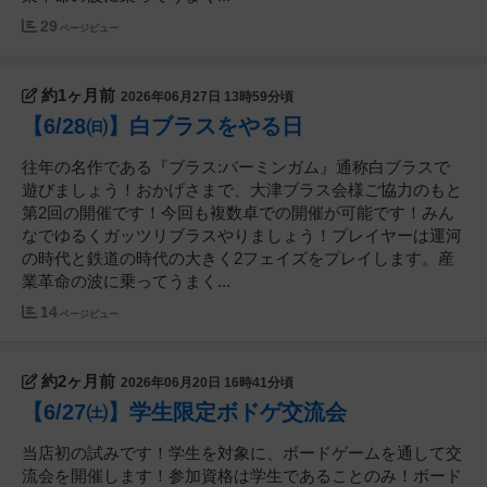
29
ページビュー
約1ヶ月前
2026年06月27日 13時59分頃
【6/28㈰】白ブラスをやる日
往年の名作である『ブラス:バーミンガム』通称白ブラスで
遊びましょう！おかげさまで、大津ブラス会様ご協力のもと
第2回の開催です！今回も複数卓での開催が可能です！みん
なでゆるくガッツリブラスやりましょう！プレイヤーは運河
の時代と鉄道の時代の大きく2フェイズをプレイします。産
業革命の波に乗ってうまく...
14
ページビュー
約2ヶ月前
2026年06月20日 16時41分頃
【6/27㈯】学生限定ボドゲ交流会
当店初の試みです！学生を対象に、ボードゲームを通して交
流会を開催します！参加資格は学生であることのみ！ボード