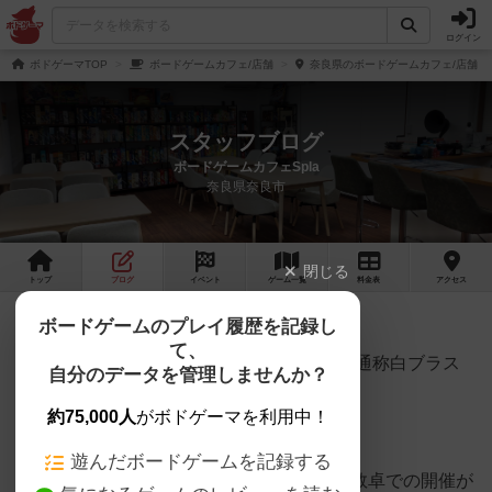
ログイン
ボドゲーマTOP
ボードゲームカフェ/店舗
奈良県のボードゲームカフェ/店舗
スタッフブログ
ボードゲームカフェSpla
奈良県奈良市
閉じる
トップ
ブログ
イベント
ゲーム
一覧
料金
表
アクセス
【5/10㈰】白ブラスをやる日
ボードゲームのプレイ履歴を記録し
て、
往年の名作である『ブラス:バーミンガム』通称白ブラス
自分のデータを管理しませんか？
で遊びましょう！
約75,000人
がボドゲーマを利用中！
遊んだボードゲームを記録する
今回は、
大津ブラス会
様ご協力のもと、複数卓での開催が