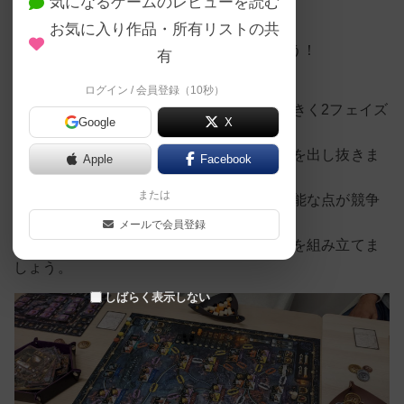
気になるゲームのレビューを読む
可能となりました！
お気に入り作品・所有リストの共
みんなでゆるくガッツリブラスやりましょう！
有
ログイン / 会員登録（10秒）
プレイヤーは運河の時代と鉄道の時代の大きく2フェイズ
Google
X
をプレイします。
産業革命の波に乗ってうまく他プレイヤーを出し抜きま
Apple
Facebook
しょう！
または
生産した資源は、他のプレイヤーも利用可能な点が競争
を加速させます。
メールで会員登録
最もうまく立ち回り、勝利点を稼ぐため利を組み立てま
しょう。
しばらく表示しない