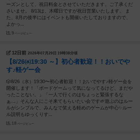
ーズンとして、祝日料金とさせていただきます。ご了承くだ
さいませ。 8/13は、木曜日ですが祝日営業いたします。 ま
た、8月の後半にはイベントも開催いたしておりますので、
よかっ...
9
ページビュー
12日前
2026年07月29日 19時38分頃
【8/26㈬19:30 ～】初心者歓迎！！おいでや
す♪軽ゲー会
🎲8/26（水）19:30〜初心者歓迎！！おいでやす♪軽ゲー会を
開催します！「ボードゲームって気になってるけど、まだや
ったことない。」「一人で行くのはちょっと緊張するな
ぁ…」そんな人にこそ来てもらいたい会です🌱遊ぶのはルー
ルがシンプルで、みんなで笑える軽めのゲームが中心✨ルー
ル説明もゆっくりす...
18
ページビュー