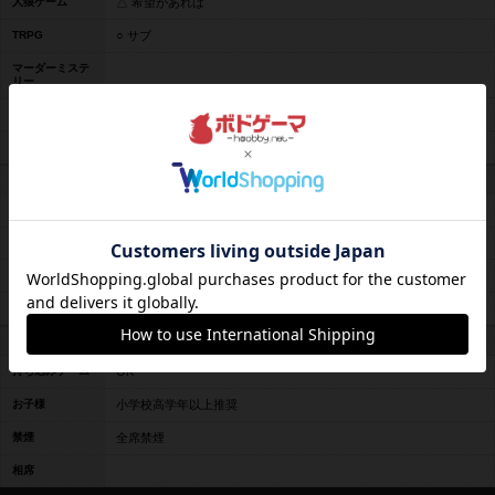
人狼ゲーム
△ 希望があれば
TRPG
○ サブ
マーダーミステ
リー
TCG
△ 希望があれば
ビデオゲーム
× 禁止している
提供サービス
飲食の注文
ドリンク＋軽食
飲食の持ち込み
お酒の注文
なし
ゲーム販売
基本的にない
その他の環境
持ち込みゲーム
OK
お子様
小学校高学年以上推奨
禁煙
全席禁煙
相席