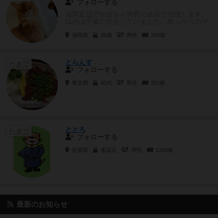
フォローする
福岡近辺でかぼちゃ男爵の名前で出没します。
以前は千葉に在住していました。根っからのゲ
ーマーなので、中重量級が大好物...
福岡県
39歳
男性
199個
とらんす
たまご
フォローする
東京都
30代
男性
331個
ととろ
たまご
フォローする
佐賀県
未設定
男性
1333個
最新のお知らせ