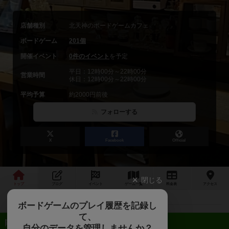
店舗種別
北天神のボードゲームカフェ
ボードゲーム
201個
開催イベント
0件のイベント
を予定
平日：12時00分～22時00分
営業時間
休日：12時00分～22時00分
平均予算
約2000円前後
フォローする
X
Facebook
Official
閉じる
トップ
ブログ
イベント
ゲーム
一覧
料金
表
アクセス
ボードゲームのプレイ履歴を記録し
て、
近日開催予定のイベント
自分のデータを管理しませんか？