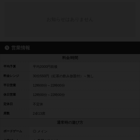
お知らせはありません
営業情報
料金/時間
平均予算
平均2000円前後
料金レンジ
30分550円（紅茶の飲み放題付）～無し
平日営業
12時00分～22時00分
休日営業
12時00分～22時00分
定休日
不定休
席数
2卓13席
通常時の遊び方
ボードゲーム
◎ メイン