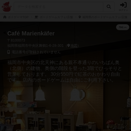
ログイン
ボドゲーマTOP
ボードゲームカフェ/店舗
福岡県のボードゲームカフェ/店舗
Café Marienkäfer
〒8100073
福岡県福岡市中央区舞鶴1-6-28-301（
地図
）
電話番号が登録されていません
福岡市中央区の北天神にある親不孝通りのいちばん奥
（北側）の建物、奥側の階段を登った3階でひっそりと
営業しております。 30分550円で紅茶のおかわり自由
です。 店内のボードゲームは自由にご利用下さい。