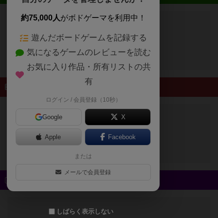
約75,000人
がボドゲーマを利用中！
遊んだボードゲームを記録する
開催予定のイベントはありません
気になるゲームのレビューを読む
お気に入り作品・所有リストの共
有
終了したイベント
ログイン / 会員登録（10秒）
Google
X
終了したイベントはありません
Apple
Facebook
または
メールで会員登録
新着スタッフブログ
しばらく表示しない