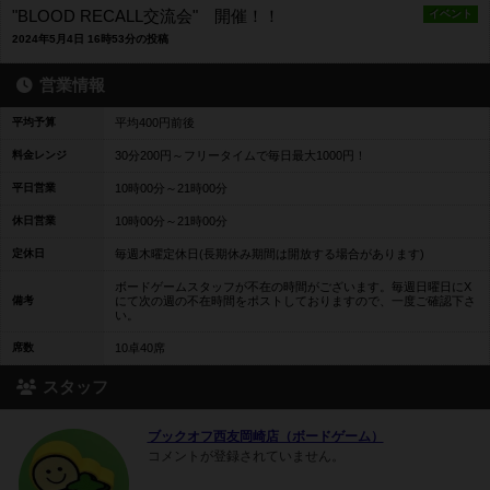
"BLOOD RECALL交流会" 開催！！
イベント
2024年5月4日 16時53分の投稿
営業情報
平均予算
平均400円前後
料金レンジ
30分200円～フリータイムで毎日最大1000円！
平日営業
10時00分～21時00分
休日営業
10時00分～21時00分
定休日
毎週木曜定休日(長期休み期間は開放する場合があります)
ボードゲームスタッフが不在の時間がございます。毎週日曜日にX
備考
にて次の週の不在時間をポストしておりますので、一度ご確認下さ
い。
席数
10卓40席
スタッフ
ブックオフ西友岡崎店（ボードゲーム）
コメントが登録されていません。