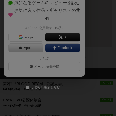
気になるゲームのレビューを読む
お気に入り作品・所有リストの共
有
ログイン / 会員登録（10秒）
Google
X
Apple
Facebook
〒444-0840
愛知県岡崎市戸崎町越舞2-1 西友岡崎店内３階
または
メールで会員登録
最新のお知らせ
第2回『BLOOD RECALL公認大会』
イベント
しばらく表示しない
2024年8月10日 11時22分の投稿
HacK ClaD公認体験会
イベント
2024年8月10日 11時01分の投稿
イベント