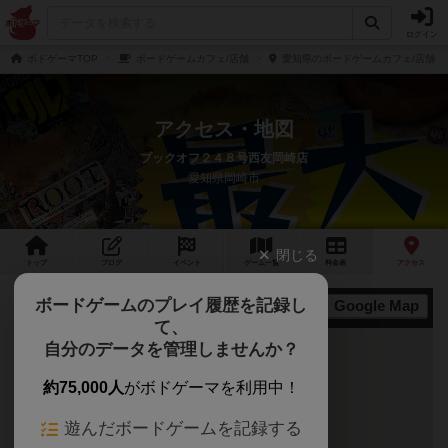
ログイン
ボドゲーマTOP
ボードゲームカフェ/店舗
愛知県のボードゲームカフェ/店舗
アクセス・地図
ブックオフ２４８号西友岡崎店
愛知県岡崎市
閉じる
トップ
ブログ
イベント
ゲーム
一覧
料金
表
アクセス
ボードゲームのプレイ履歴を記録し
Google Map
地図
て、
自分のデータを管理しませんか？
約75,000人
がボドゲーマを利用中！
遊んだボードゲームを記録する