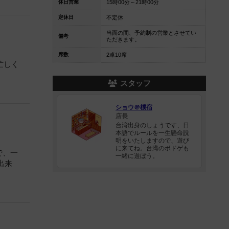
休日営業
15時00分～21時00分
定休日
不定休
当面の間、予約制の営業とさせてい
備考
ただきます。
席数
2卓10席
忙しく
スタッフ
ショウ＠樸宿
店長
台湾出身のしょうです、日
本語でルールを一生懸命説
明をいたしますので、遊び
に来てね。台湾のボドゲも
で、一
一緒に遊ぼう。
出来