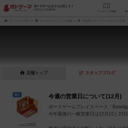
ボードゲームカフェに行こう！
610件以上の店舗情報
データベース
検
ボドゲーマTOP
ボードゲームカフェ/店舗
京都府のボードゲームカフェ/店舗
店舗
トップ
スタッフ
ブログ
国王
今週の営業日について(12月)
ボードゲームプレイスペース「Boardgam
今年最後の一般営業日は12月22と23
ショウ＠樸宿