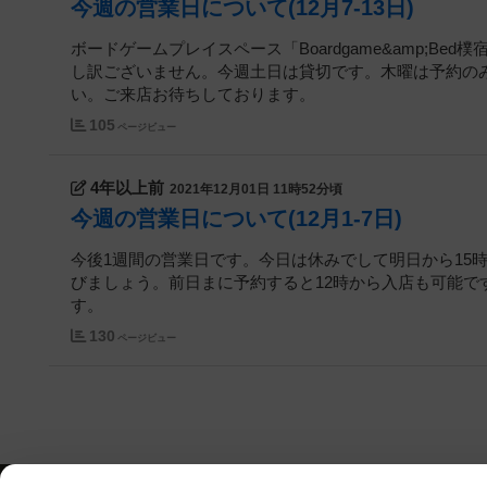
今週の営業日について(12月7-13日)
ボードゲームプレイスペース「Boardgame&amp;
し訳ございません。今週土日は貸切です。木曜は予約の
い。ご来店お待ちしております。
105
ページビュー
4年以上前
2021年12月01日 11時52分頃
今週の営業日について(12月1‐7日)
今後1週間の営業日です。今日は休みでして明日から15
びましょう。前日まに予約すると12時から入店も可能
す。
130
ページビュー