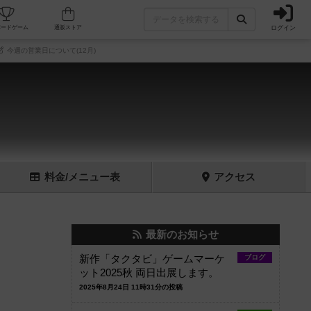
ログイン
フェ/店舗
人気ボードゲーム
通販ストア
今週の営業日について(12月)
料金
/メニュー
表
アクセス
最新のお知らせ
新作「タクタビ」ゲームマーケ
ブログ
ット2025秋 両日出展します。
2025年8月24日 11時31分の投稿