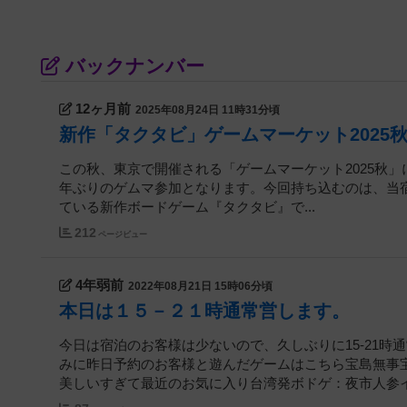
バックナンバー
12ヶ月前
2025年08月24日 11時31分頃
新作「タクタビ」ゲームマーケット2025
この秋、東京で開催される「ゲームマーケット2025秋
年ぶりのゲムマ参加となります。今回持ち込むのは、当宿「Boa
ている新作ボードゲーム『タクタビ』で...
212
ページビュー
4年弱前
2022年08月21日 15時06分頃
本日は１５－２１時通常営します。
今日は宿泊のお客様は少ないので、久しぶりに15-21時
みに昨日予約のお客様と遊んだゲームはこちら宝島無事
美しいすぎて最近のお気に入り台湾発ボドゲ：夜市人参イエ