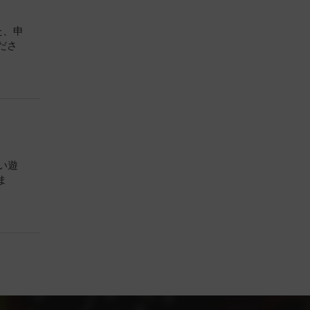
た、申
ださ
い遊
ま