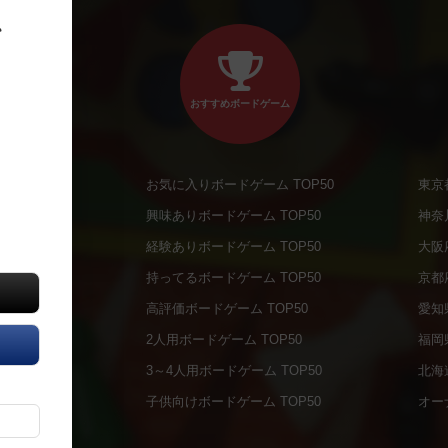
、
おすすめボードゲーム
お気に入りボードゲーム TOP50
東京
商品
興味ありボードゲーム TOP50
神奈
商品
経験ありボードゲーム TOP50
大阪
通販商品
持ってるボードゲーム TOP50
京都
販商品
高評価ボードゲーム TOP50
愛知
の通販商品
2人用ボードゲーム TOP50
福岡
の通販商品
3～4人用ボードゲーム TOP50
北海
について
子供向けボードゲーム TOP50
オー
ボドファン