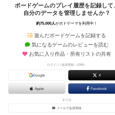
ボードゲームのプレイ履歴を記録して
自分のデータを管理しませんか？
約75,000人
がボドゲーマを利用中！
ボドゲーマTOP
ボードゲーム通販
遊んだボードゲームを記録する
気になるゲームのレビューを読む
ボードゲームを検索する
新作・再入荷情報
お気に入り作品・所有リストの共有
ボードゲームの新着レビュー
定番ボードゲームの通販
ボードゲーム会情報
国産ボードゲームの通販
ログイン / 会員登録（10秒）
メカニクス特集
子供向けボードゲームの
Google
X
掲示板・トピックス
2人用ボードゲームの通
ボドとも・会員一覧
20分以下のボードゲーム
Apple
Facebook
ボードゲーム業界コラム
60分以上のボードゲーム
または
ボドゲーマご利用案内
割引購入！ボドクーポン
メールで会員登録
クラウドファンディング 