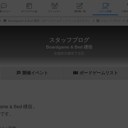
索
新着レビュー
ボードゲーム会
コミュニティ
掲示板一覧
カ
Boardgame & Bed 樸宿（ボートゲームアンドベットボクヤド）
スタッフブログ
スタッフブログ
Boardgame & Bed 樸宿
京都府京都市下京区
開催
イベント
ボード
ゲーム
リスト
e & Bed 樸宿」
日です。