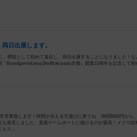
秋 両日出展します。
」に、樸宿として初めて遠征し、両日出展することになりました！な
rdgame&amp;BedBokuyado京都」開業10周年を記念して
通常営業致します！時間が合える方遊びに来てね、2時間600円から
宝も発見しました、直接ゲームボートに描けるのが最高！メドウ絵
ス...